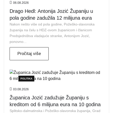
06.08.2026
Drago Hedl: Antonija Jozić Županiju u
pola godine zadužila 12 milijuna eura
Nakon nešto više od pola godine, Požeško-slavonska
županija na čelu s HDZ-ovom županicom i članicom
Predsjedništva vladajuće stranke, Antonijom Jozić,
ponovno...
Pročitaj više
POLITIKA
03.08.2026
Županica Jozić zadužuje Županiju s
kreditom od 6 milijuna eura na 10 godina
Splitsko-dalmatinska i Požeško-slavonska županija, Grad