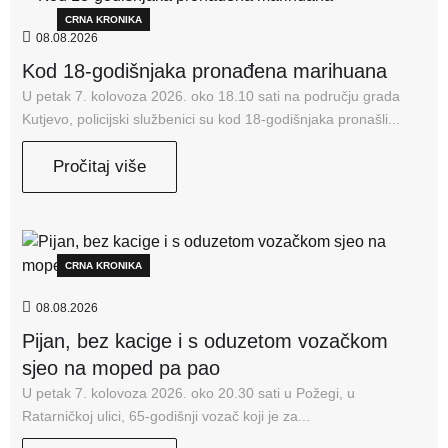
CRNA KRONIKA
08.08.2026
Kod 18-godišnjaka pronađena marihuana
U petak 7. kolovoza 2026. oko 18.10 sati na području grada
Kutjevo, policijski službenici su kod 18-godišnjaka pronašli...
Pročitaj više
CRNA KRONIKA
08.08.2026
Pijan, bez kacige i s oduzetom vozačkom
sjeo na moped pa pao
U petak 7. kolovoza 2026. oko 20.30 sati u Požegi, u
Ratarničkoj ulici, 65-godišnji vozač koji je za...