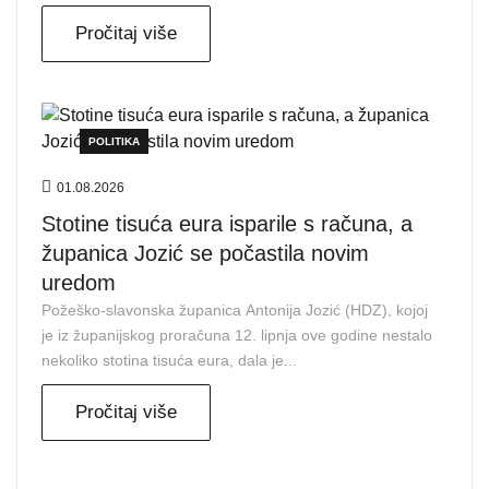
Pročitaj više
POLITIKA
01.08.2026
Stotine tisuća eura isparile s računa, a
županica Jozić se počastila novim
uredom
Požeško-slavonska županica Antonija Jozić (HDZ), kojoj
je iz županijskog proračuna 12. lipnja ove godine nestalo
nekoliko stotina tisuća eura, dala je...
Pročitaj više