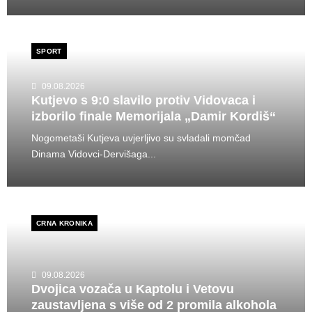
SPORT
09.08.2026
Kutjevo s 9:0 slavilo protiv Vidovaca i
izborilo finale Memorijala „Damir Kordiš“
Nogometaši Kutjeva uvjerljivo su svladali momčad
Dinama Vidovci-Dervišaga...
CRNA KRONIKA
09.08.2026
Dvojica vozača u Kaptolu i Vetovu
zaustavljena s više od 2 promila alkohola