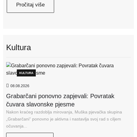
Pročitaj više
Kultura
KULTURA
08.08.2026
Grabarčani ponovno zapjevali: Povratak
čuvara slavonske pjesme
Nakon kraćeg razdoblja mirovanja, Muška pjevačka skupina
„Grabarčani“ ponovno je aktivna i nastavlja svoj rad s ciljem
očuvanja...