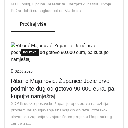
Mali Lošinj, Općina Rešetar te Energetski institut Hrvoje
Požar dobili su suglasnost od Vlade da...
Pročitaj više
POLITIKA
02.08.2026
Ribarić Majanović: Županice Jozić prvo
podmirite dug od gotovo 90.000 eura, pa
kupujte namještaj
SDP Brodsko-posavske županije upozorava na ozbiljan
problem neispunjavanja financijskih obveza Požeško-
slavonske županije u zajedničkom projektu Regionalnog
centra za...