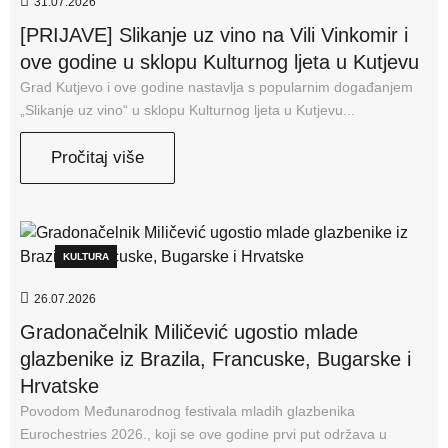
31.07.2026
[PRIJAVE] Slikanje uz vino na Vili Vinkomir i
ove godine u sklopu Kulturnog ljeta u Kutjevu
Grad Kutjevo i ove godine nastavlja s popularnim događanjem
„Slikanje uz vino“ u sklopu Kulturnog ljeta u Kutjevu...
Pročitaj više
KULTURA
26.07.2026
Gradonačelnik Miličević ugostio mlade
glazbenike iz Brazila, Francuske, Bugarske i
Hrvatske
Povodom Međunarodnog festivala mladih glazbenika
Eurochestries 2026., koji se ove godine prvi put održava u