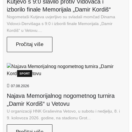
Kutjevo s 9:0 slavilo protiv Vidovaca i
izborilo finale Memorijala „Damir Kordiš“
Nogometaši Kutjeva uvjerljivo su svladali momčad Dinama
Vidovci-Dervišaga s 9:0 i izborili finale Memorijala „Damir
Kordiš“ u Vetovu....
Pročitaj više
SPORT
07.08.2026
Najava Memorijalnog nogometnog turnira
„Damir Kordiš“ u Vetovu
U organizaciji HNK Graševina Vetovo, u subotu i nedjelju, 8. i
9. kolovoza 2026. godine, na stadionu Grot...
Pročitaj više