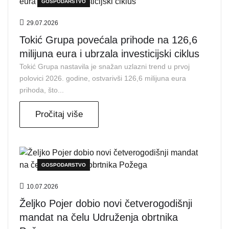
GOSPODARSTVO
29.07.2026
Tokić Grupa povećala prihode na 126,6
milijuna eura i ubrzala investicijski ciklus
Tokić Grupa nastavila je snažan uzlazni trend u prvoj
polovici 2026. godine, ostvarivši 126,6 milijuna eura
prihoda, što...
Pročitaj više
GOSPODARSTVO
10.07.2026
Željko Pojer dobio novi četverogodišnji
mandat na čelu Udruženja obrtnika