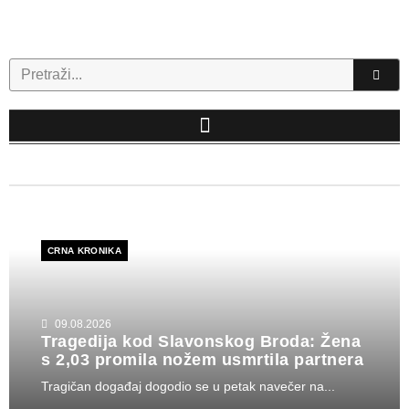
Skip
to
content
Search
CRNA KRONIKA
09.08.2026
Tragedija kod Slavonskog Broda: Žena
s 2,03 promila nožem usmrtila partnera
Tragičan događaj dogodio se u petak navečer na...