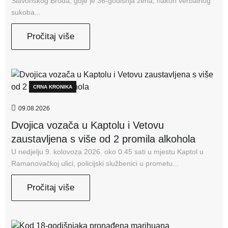
Slavonskog Broda, gdje je 36-godišnja žena, nakon verbalnog
sukoba...
Pročitaj više
CRNA KRONIKA
09.08.2026
Dvojica vozača u Kaptolu i Vetovu
zaustavljena s više od 2 promila alkohola
U nedjelju 9. kolovoza 2026. oko 0.45 sati u mjestu Kaptol u
Ramanovačkoj ulici, policijski službenici u prometu...
Pročitaj više