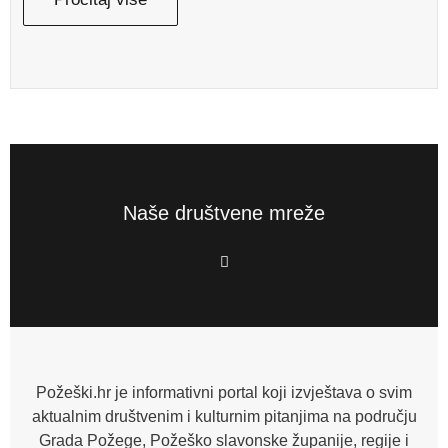
Naše društvene mreže
F
a
c
e
b
o
o
k
-
f
Požeški.hr je informativni portal koji izvještava o svim
aktualnim društvenim i kulturnim pitanjima na području
Grada Požege, Požeško slavonske županije, regije i