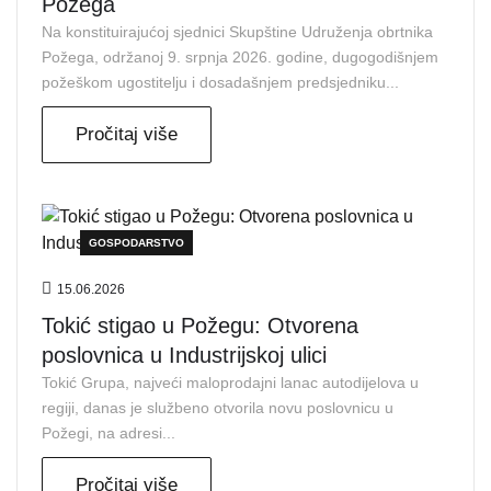
Požega
Na konstituirajućoj sjednici Skupštine Udruženja obrtnika
Požega, održanoj 9. srpnja 2026. godine, dugogodišnjem
požeškom ugostitelju i dosadašnjem predsjedniku...
Pročitaj više
GOSPODARSTVO
15.06.2026
Tokić stigao u Požegu: Otvorena
poslovnica u Industrijskoj ulici
Tokić Grupa, najveći maloprodajni lanac autodijelova u
regiji, danas je službeno otvorila novu poslovnicu u
Požegi, na adresi...
Pročitaj više