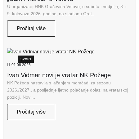
U organizaciji HNK Graševina Vetovo, u subotu i nedjelju, 8. i
9. kolovoza 2026. godine, na stadionu Grot...
Pročitaj više
SPORT
01.08.2026
Ivan Vidmar novi je vratar NK Požege
NK Požega nastavlja s jačanjem momčadi za sezonu
2026./2027., a posljednje ljetno pojačanje dolazi na vratarskoj
poziciji. Novi...
Pročitaj više