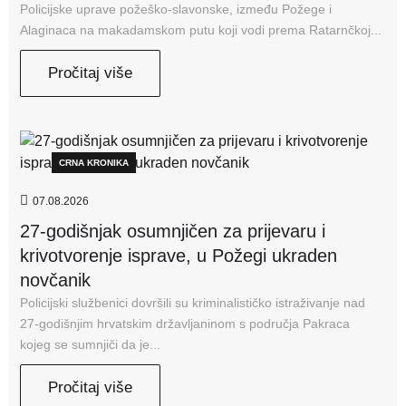
Policijske uprave požeško-slavonske, između Požege i
Alaginaca na makadamskom putu koji vodi prema Ratarnčkoj...
Pročitaj više
CRNA KRONIKA
07.08.2026
27-godišnjak osumnjičen za prijevaru i
krivotvorenje isprave, u Požegi ukraden
novčanik
Policijski službenici dovršili su kriminalističko istraživanje nad
27-godišnjim hrvatskim državljaninom s područja Pakraca
kojeg se sumnjiči da je...
Pročitaj više