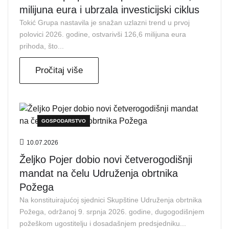
milijuna eura i ubrzala investicijski ciklus
Tokić Grupa nastavila je snažan uzlazni trend u prvoj
polovici 2026. godine, ostvarivši 126,6 milijuna eura
prihoda, što...
Pročitaj više
GOSPODARSTVO
10.07.2026
Željko Pojer dobio novi četverogodišnji
mandat na čelu Udruženja obrtnika
Požega
Na konstituirajućoj sjednici Skupštine Udruženja obrtnika
Požega, održanoj 9. srpnja 2026. godine, dugogodišnjem
požeškom ugostitelju i dosadašnjem predsjedniku...