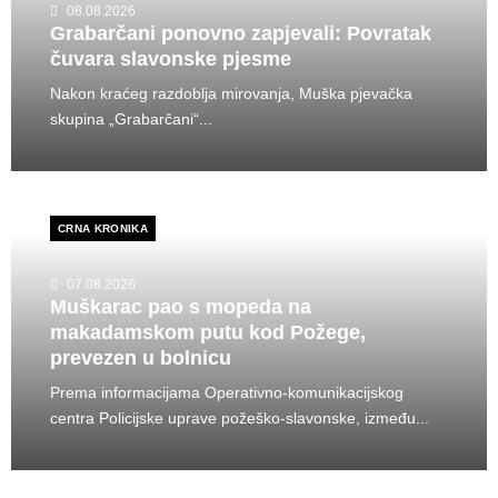
08.08.2026
Grabarčani ponovno zapjevali: Povratak
čuvara slavonske pjesme
Nakon kraćeg razdoblja mirovanja, Muška pjevačka
skupina „Grabarčani“...
CRNA KRONIKA
07.08.2026
Muškarac pao s mopeda na
makadamskom putu kod Požege,
prevezen u bolnicu
Prema informacijama Operativno-komunikacijskog
centra Policijske uprave požeško-slavonske, između...