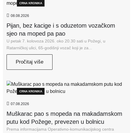
CRNA KRONIKA
08.08.2026
Pijan, bez kacige i s oduzetom vozačkom
sjeo na moped pa pao
U petak 7. kolovoza 2026. oko 20.30 sati u Požegi, u
Ratarničkoj ulici, 65-godišnji vozač koji je za...
Pročitaj više
CRNA KRONIKA
07.08.2026
Muškarac pao s mopeda na makadamskom
putu kod Požege, prevezen u bolnicu
Prema informacijama Operativno-komunikacijskog centra