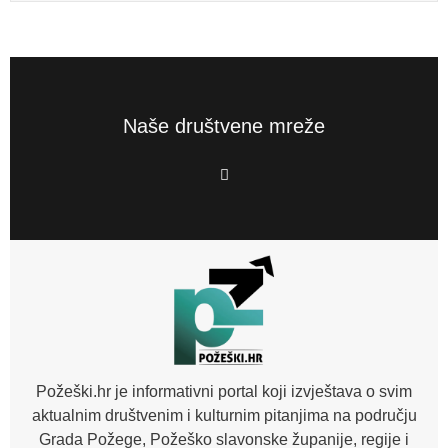
Naše društvene mreže
F
a
c
e
b
o
o
k
-
f
Požeški.hr je informativni portal koji izvještava o svim
aktualnim društvenim i kulturnim pitanjima na području
Grada Požege, Požeško slavonske županije, regije i