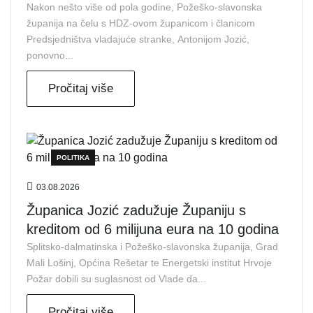
Nakon nešto više od pola godine, Požeško-slavonska
županija na čelu s HDZ-ovom županicom i članicom
Predsjedništva vladajuće stranke, Antonijom Jozić,
ponovno...
Pročitaj više
POLITIKA
03.08.2026
Županica Jozić zadužuje Županiju s
kreditom od 6 milijuna eura na 10 godina
Splitsko-dalmatinska i Požeško-slavonska županija, Grad
Mali Lošinj, Općina Rešetar te Energetski institut Hrvoje
Požar dobili su suglasnost od Vlade da...
Pročitaj više