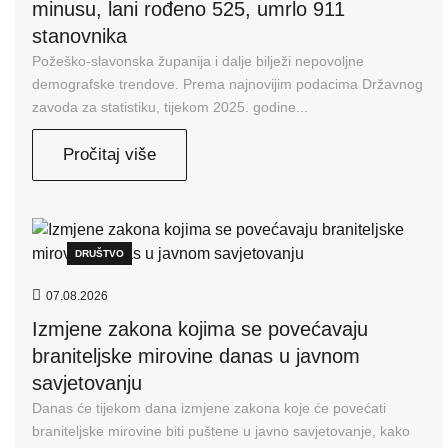
minusu, lani rođeno 525, umrlo 911
stanovnika
Požeško-slavonska županija i dalje bilježi nepovoljne
demografske trendove. Prema najnovijim podacima Državnog
zavoda za statistiku, tijekom 2025. godine...
Pročitaj više
DRUŠTVO
07.08.2026
Izmjene zakona kojima se povećavaju
braniteljske mirovine danas u javnom
savjetovanju
Danas će tijekom dana izmjene zakona koje će povećati
braniteljske mirovine biti puštene u javno savjetovanje, kako