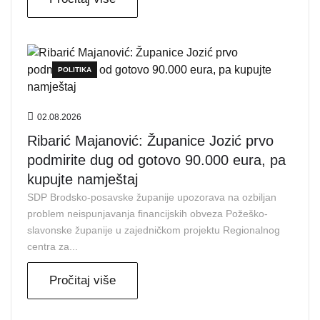
POLITIKA
02.08.2026
Ribarić Majanović: Županice Jozić prvo
podmirite dug od gotovo 90.000 eura, pa
kupujte namještaj
SDP Brodsko-posavske županije upozorava na ozbiljan
problem neispunjavanja financijskih obveza Požeško-
slavonske županije u zajedničkom projektu Regionalnog
centra za...
Pročitaj više