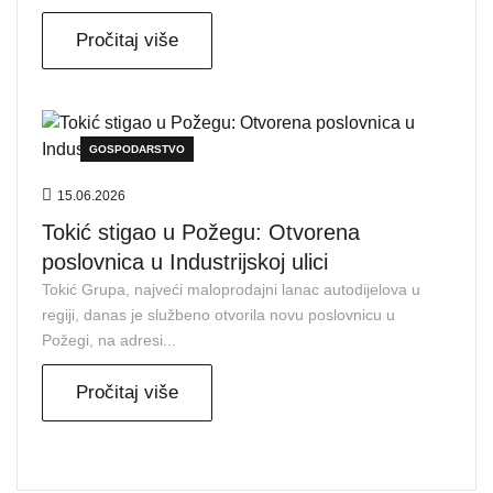
Pročitaj više
GOSPODARSTVO
15.06.2026
Tokić stigao u Požegu: Otvorena
poslovnica u Industrijskoj ulici
Tokić Grupa, najveći maloprodajni lanac autodijelova u
regiji, danas je službeno otvorila novu poslovnicu u
Požegi, na adresi...
Pročitaj više