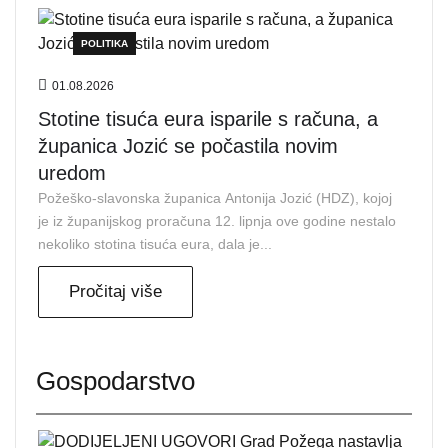
POLITIKA
01.08.2026
Stotine tisuća eura isparile s računa, a
županica Jozić se počastila novim
uredom
Požeško-slavonska županica Antonija Jozić (HDZ), kojoj
je iz županijskog proračuna 12. lipnja ove godine nestalo
nekoliko stotina tisuća eura, dala je...
Pročitaj više
Gospodarstvo