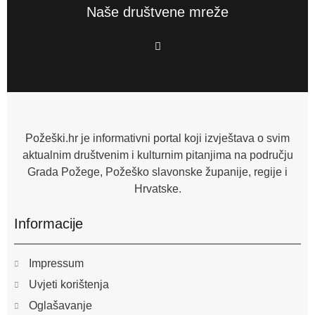
Naše društvene mreže
F
a
c
e
b
o
o
k
-
f
Požeški.hr je informativni portal koji izvještava o svim
aktualnim društvenim i kulturnim pitanjima na području
Grada Požege, Požeško slavonske županije, regije i
Hrvatske.
Informacije
Impressum
Uvjeti korištenja
Oglašavanje