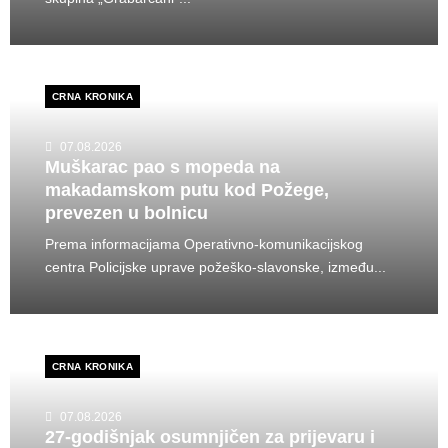
CRNA KRONIKA
07.08.2026
Muškarac pao s mopeda na
makadamskom putu kod Požege,
prevezen u bolnicu
Prema informacijama Operativno-komunikacijskog
centra Policijske uprave požeško-slavonske, između...
CRNA KRONIKA
07.08.2026
27-godišnjak osumnjičen za prijevaru i