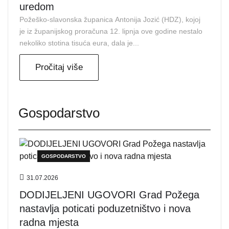
uredom
Požeško-slavonska županica Antonija Jozić (HDZ), kojoj
je iz županijskog proračuna 12. lipnja ove godine nestalo
nekoliko stotina tisuća eura, dala je...
Pročitaj više
Gospodarstvo
GOSPODARSTVO
31.07.2026
DODIJELJENI UGOVORI Grad Požega
nastavlja poticati poduzetništvo i nova
radna mjesta