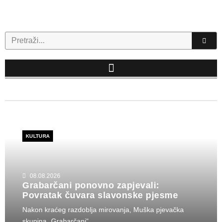
Skip
to
content
Search
KULTURA
08.08.2026
Grabarčani ponovno zapjevali:
Povratak čuvara slavonske pjesme
Nakon kraćeg razdoblja mirovanja, Muška pjevačka
skupina „Grabarčani“...