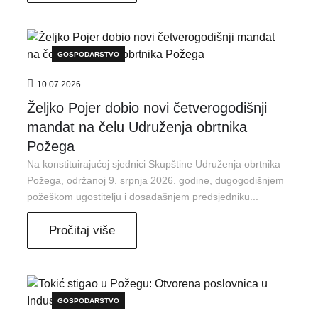
GOSPODARSTVO
10.07.2026
Željko Pojer dobio novi četverogodišnji
mandat na čelu Udruženja obrtnika
Požega
Na konstituirajućoj sjednici Skupštine Udruženja obrtnika
Požega, održanoj 9. srpnja 2026. godine, dugogodišnjem
požeškom ugostitelju i dosadašnjem predsjedniku...
Pročitaj više
GOSPODARSTVO