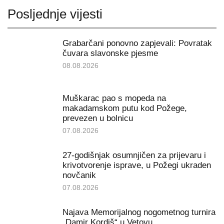
Posljednje vijesti
Grabarčani ponovno zapjevali: Povratak
čuvara slavonske pjesme
08.08.2026
Muškarac pao s mopeda na
makadamskom putu kod Požege,
prevezen u bolnicu
07.08.2026
27-godišnjak osumnjičen za prijevaru i
krivotvorenje isprave, u Požegi ukraden
novčanik
07.08.2026
Najava Memorijalnog nogometnog turnira
„Damir Kordiš“ u Vetovu