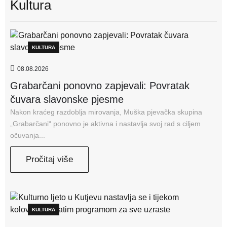
Kultura
KULTURA
08.08.2026
Grabarčani ponovno zapjevali: Povratak
čuvara slavonske pjesme
Nakon kraćeg razdoblja mirovanja, Muška pjevačka skupina
„Grabarčani“ ponovno je aktivna i nastavlja svoj rad s ciljem
očuvanja...
Pročitaj više
KULTURA