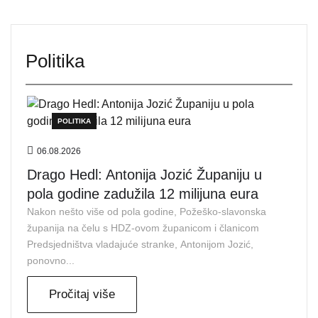
Politika
POLITIKA
06.08.2026
Drago Hedl: Antonija Jozić Županiju u
pola godine zadužila 12 milijuna eura
Nakon nešto više od pola godine, Požeško-slavonska
županija na čelu s HDZ-ovom županicom i članicom
Predsjedništva vladajuće stranke, Antonijom Jozić,
ponovno...
Pročitaj više