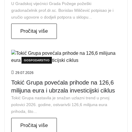
U Gradskoj vijećnici Grada Požege požeški
gradonačelnik prof.dr.sc. Borislav Miličević potpisao je i
uručio ugovore o dodjeli potpora u sklopu...
Pročitaj više
GOSPODARSTVO
29.07.2026
Tokić Grupa povećala prihode na 126,6
milijuna eura i ubrzala investicijski ciklus
Tokić Grupa nastavila je snažan uzlazni trend u prvoj
polovici 2026. godine, ostvarivši 126,6 milijuna eura
prihoda, što...
Pročitaj više