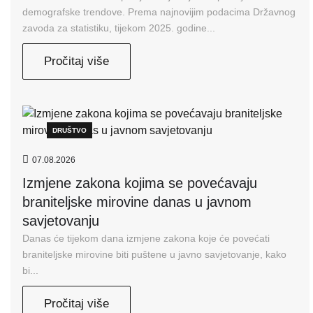
demografske trendove. Prema najnovijim podacima Državnog
zavoda za statistiku, tijekom 2025. godine...
Pročitaj više
DRUŠTVO
07.08.2026
Izmjene zakona kojima se povećavaju
braniteljske mirovine danas u javnom
savjetovanju
Danas će tijekom dana izmjene zakona koje će povećati
braniteljske mirovine biti puštene u javno savjetovanje, kako
bi...
Pročitaj više