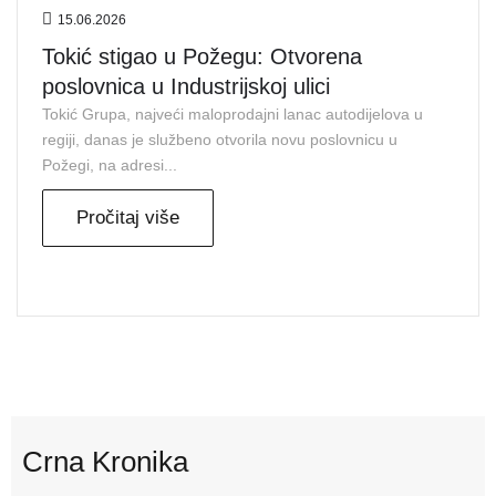
15.06.2026
Tokić stigao u Požegu: Otvorena
poslovnica u Industrijskoj ulici
Tokić Grupa, najveći maloprodajni lanac autodijelova u
regiji, danas je službeno otvorila novu poslovnicu u
Požegi, na adresi...
Pročitaj više
Crna Kronika