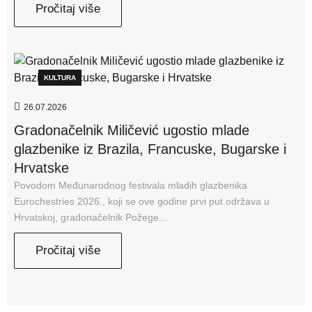
Pročitaj više
KULTURA
26.07.2026
Gradonačelnik Miličević ugostio mlade
glazbenike iz Brazila, Francuske, Bugarske i
Hrvatske
Povodom Međunarodnog festivala mladih glazbenika
Eurochestries 2026., koji se ove godine prvi put održava u
Hrvatskoj, gradonačelnik Požege...
Pročitaj više