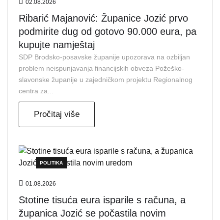
02.08.2026
Ribarić Majanović: Županice Jozić prvo
podmirite dug od gotovo 90.000 eura, pa
kupujte namještaj
SDP Brodsko-posavske županije upozorava na ozbiljan
problem neispunjavanja financijskih obveza Požeško-
slavonske županije u zajedničkom projektu Regionalnog
centra za...
Pročitaj više
POLITIKA
01.08.2026
Stotine tisuća eura isparile s računa, a
županica Jozić se počastila novim