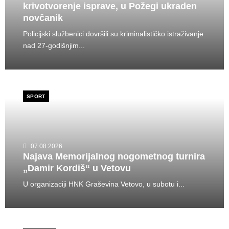
krivotvorenje isprave, u Požegi ukraden
novčanik
Policijski službenici dovršili su kriminalističko istraživanje
nad 27-godišnjim...
SPORT
07.08.2026
Najava Memorijalnog nogometnog turnira
„Damir Kordiš“ u Vetovu
U organizaciji HNK Graševina Vetovo, u subotu i...