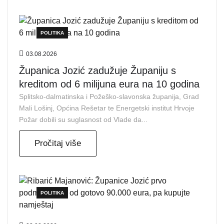
POLITIKA
03.08.2026
Županica Jozić zadužuje Županiju s
kreditom od 6 milijuna eura na 10 godina
Splitsko-dalmatinska i Požeško-slavonska županija, Grad
Mali Lošinj, Općina Rešetar te Energetski institut Hrvoje
Požar dobili su suglasnost od Vlade da...
Pročitaj više
POLITIKA