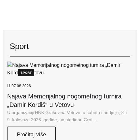
Sport
SPORT
07.08.2026
Najava Memorijalnog nogometnog turnira
„Damir Kordiš“ u Vetovu
U organizaciji HNK Graševina Vetovo, u subotu i nedjelju, 8. i
9. kolovoza 2026. godine, na stadionu Grot...
Pročitaj više