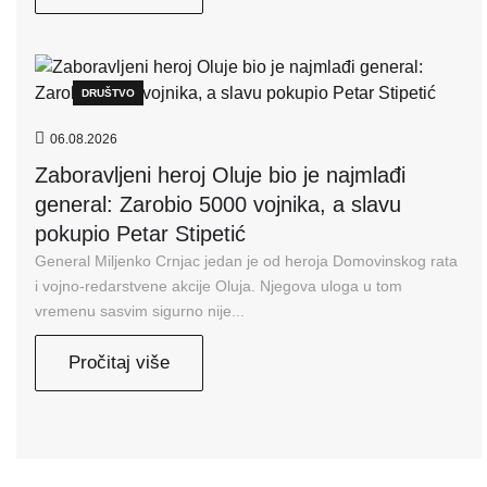
DRUŠTVO
06.08.2026
Zaboravljeni heroj Oluje bio je najmlađi
general: Zarobio 5000 vojnika, a slavu
pokupio Petar Stipetić
General Miljenko Crnjac jedan je od heroja Domovinskog rata
i vojno-redarstvene akcije Oluja. Njegova uloga u tom
vremenu sasvim sigurno nije...
Pročitaj više