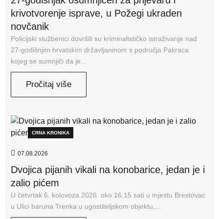
krivotvorenje isprave, u Požegi ukraden
novčanik
Policijski službenici dovršili su kriminalističko istraživanje nad
27-godišnjim hrvatskim državljaninom s područja Pakraca
kojeg se sumnjiči da je...
Pročitaj više
CRNA KRONIKA
07.08.2026
Dvojica pijanih vikali na konobarice, jedan je i
zalio pićem
U četvrtak 6. kolovoza 2026. oko 16.15 sati u mjestu Brestovac
u Ulici baruna Trenka u ugostiteljskom objektu,...