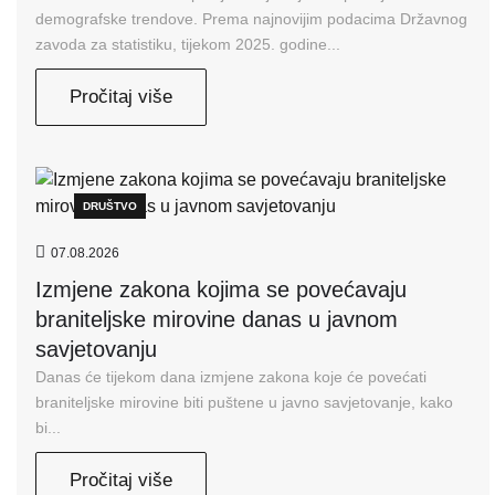
demografske trendove. Prema najnovijim podacima Državnog
zavoda za statistiku, tijekom 2025. godine...
Pročitaj više
DRUŠTVO
07.08.2026
Izmjene zakona kojima se povećavaju
braniteljske mirovine danas u javnom
savjetovanju
Danas će tijekom dana izmjene zakona koje će povećati
braniteljske mirovine biti puštene u javno savjetovanje, kako
bi...
Pročitaj više