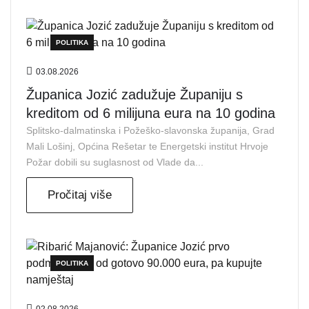
POLITIKA
03.08.2026
Županica Jozić zadužuje Županiju s
kreditom od 6 milijuna eura na 10 godina
Splitsko-dalmatinska i Požeško-slavonska županija, Grad
Mali Lošinj, Općina Rešetar te Energetski institut Hrvoje
Požar dobili su suglasnost od Vlade da...
Pročitaj više
POLITIKA
02.08.2026