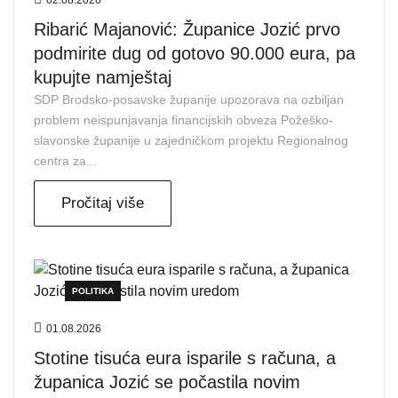
Ribarić Majanović: Županice Jozić prvo
podmirite dug od gotovo 90.000 eura, pa
kupujte namještaj
SDP Brodsko-posavske županije upozorava na ozbiljan
problem neispunjavanja financijskih obveza Požeško-
slavonske županije u zajedničkom projektu Regionalnog
centra za...
Pročitaj više
POLITIKA
01.08.2026
Stotine tisuća eura isparile s računa, a
županica Jozić se počastila novim