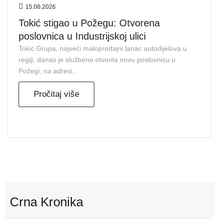
15.06.2026
Tokić stigao u Požegu: Otvorena
poslovnica u Industrijskoj ulici
Tokić Grupa, najveći maloprodajni lanac autodijelova u
regiji, danas je službeno otvorila novu poslovnicu u
Požegi, na adresi...
Pročitaj više
Crna Kronika