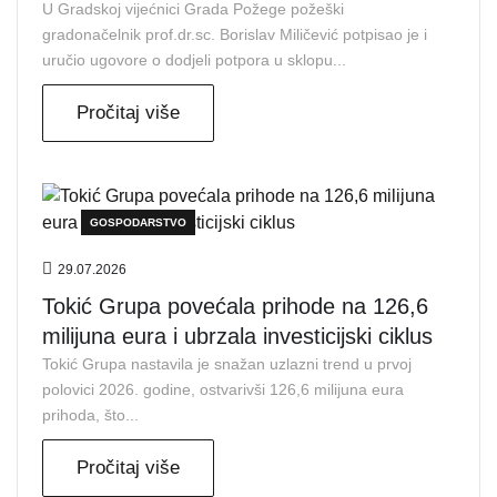
U Gradskoj vijećnici Grada Požege požeški
gradonačelnik prof.dr.sc. Borislav Miličević potpisao je i
uručio ugovore o dodjeli potpora u sklopu...
Pročitaj više
GOSPODARSTVO
29.07.2026
Tokić Grupa povećala prihode na 126,6
milijuna eura i ubrzala investicijski ciklus
Tokić Grupa nastavila je snažan uzlazni trend u prvoj
polovici 2026. godine, ostvarivši 126,6 milijuna eura
prihoda, što...
Pročitaj više