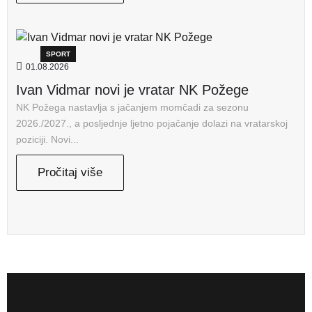
SPORT
01.08.2026
Ivan Vidmar novi je vratar NK Požege
NK Požega nastavlja s jačanjem momčadi za sezonu
2026./2027., a posljednje ljetno pojačanje dolazi na vratarskoj
poziciji. Novi...
Pročitaj više