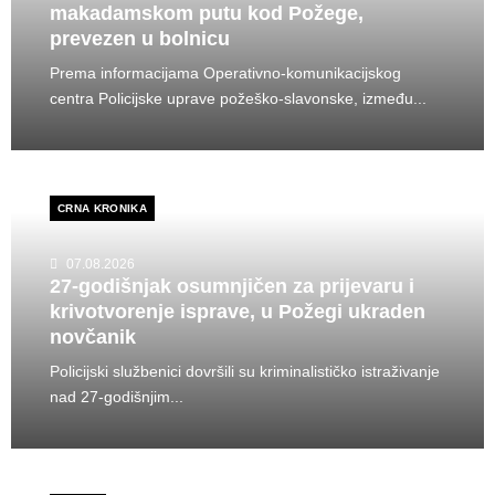
makadamskom putu kod Požege,
prevezen u bolnicu
Prema informacijama Operativno-komunikacijskog
centra Policijske uprave požeško-slavonske, između...
CRNA KRONIKA
07.08.2026
27-godišnjak osumnjičen za prijevaru i
krivotvorenje isprave, u Požegi ukraden
novčanik
Policijski službenici dovršili su kriminalističko istraživanje
nad 27-godišnjim...