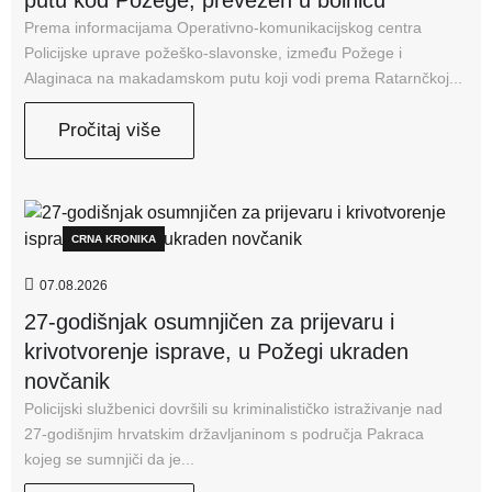
Prema informacijama Operativno-komunikacijskog centra
Policijske uprave požeško-slavonske, između Požege i
Alaginaca na makadamskom putu koji vodi prema Ratarnčkoj...
Pročitaj više
CRNA KRONIKA
07.08.2026
27-godišnjak osumnjičen za prijevaru i
krivotvorenje isprave, u Požegi ukraden
novčanik
Policijski službenici dovršili su kriminalističko istraživanje nad
27-godišnjim hrvatskim državljaninom s područja Pakraca
kojeg se sumnjiči da je...