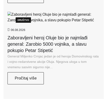
DRUŠTVO
06.08.2026
Zaboravljeni heroj Oluje bio je najmlađi
general: Zarobio 5000 vojnika, a slavu
pokupio Petar Stipetić
General Miljenko Crnjac jedan je od heroja Domovinskog rata
i vojno-redarstvene akcije Oluja. Njegova uloga u tom
vremenu sasvim sigurno nije...
Pročitaj više