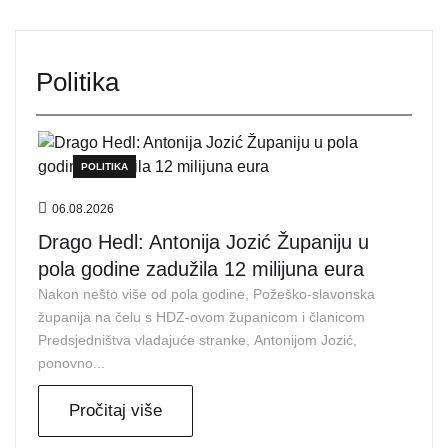
Politika
POLITIKA
06.08.2026
Drago Hedl: Antonija Jozić Županiju u
pola godine zadužila 12 milijuna eura
Nakon nešto više od pola godine, Požeško-slavonska
županija na čelu s HDZ-ovom županicom i članicom
Predsjedništva vladajuće stranke, Antonijom Jozić,
ponovno...
Pročitaj više