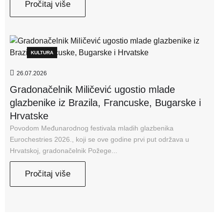
Pročitaj više
KULTURA
26.07.2026
Gradonačelnik Miličević ugostio mlade
glazbenike iz Brazila, Francuske, Bugarske i
Hrvatske
Povodom Međunarodnog festivala mladih glazbenika
Eurochestries 2026., koji se ove godine prvi put održava u
Hrvatskoj, gradonačelnik Požege...
Pročitaj više