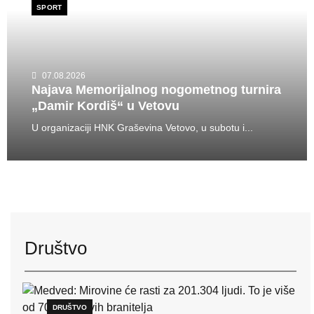
SPORT
07.08.2026
Najava Memorijalnog nogometnog turnira
„Damir Kordiš“ u Vetovu
U organizaciji HNK Graševina Vetovo, u subotu i...
Društvo
DRUŠTVO