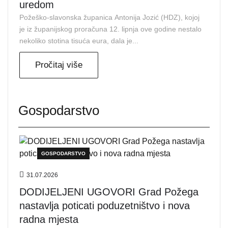
uredom
Požeško-slavonska županica Antonija Jozić (HDZ), kojoj
je iz županijskog proračuna 12. lipnja ove godine nestalo
nekoliko stotina tisuća eura, dala je...
Pročitaj više
Gospodarstvo
GOSPODARSTVO
31.07.2026
DODIJELJENI UGOVORI Grad Požega
nastavlja poticati poduzetništvo i nova
radna mjesta