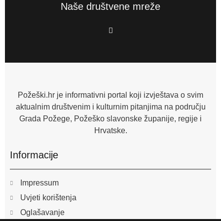
Naše društvene mreže
F
a
c
e
b
o
o
k
-
f
Požeški.hr je informativni portal koji izvještava o svim
aktualnim društvenim i kulturnim pitanjima na području
Grada Požege, Požeško slavonske županije, regije i
Hrvatske.
Informacije
Impressum
Uvjeti korištenja
Oglašavanje