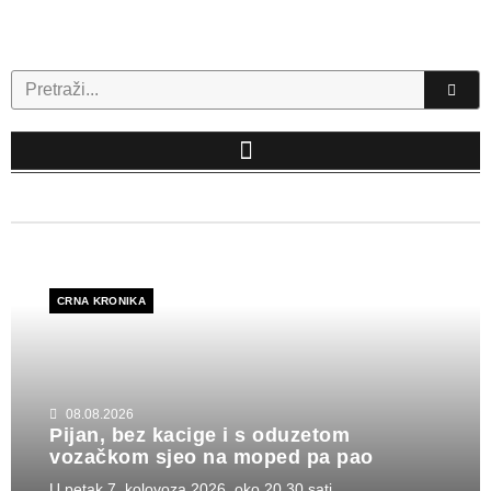
Skip
to
content
Search
CRNA KRONIKA
08.08.2026
Pijan, bez kacige i s oduzetom
vozačkom sjeo na moped pa pao
U petak 7. kolovoza 2026. oko 20.30 sati...