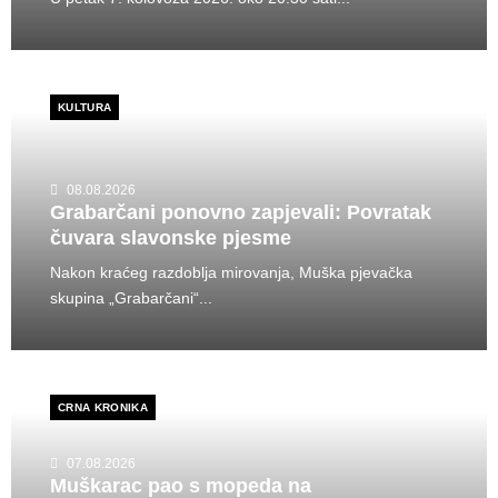
KULTURA
08.08.2026
Grabarčani ponovno zapjevali: Povratak
čuvara slavonske pjesme
Nakon kraćeg razdoblja mirovanja, Muška pjevačka
skupina „Grabarčani“...
CRNA KRONIKA
07.08.2026
Muškarac pao s mopeda na