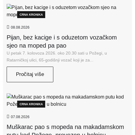
CRNA KRONIKA
08.08.2026
Pijan, bez kacige i s oduzetom vozačkom
sjeo na moped pa pao
U petak 7. kolovoza 2026. oko 20.30 sati u Požegi, u
Ratarničkoj ulici, 65-godišnji vozač koji je za...
Pročitaj više
CRNA KRONIKA
07.08.2026
Muškarac pao s mopeda na makadamskom
putu kod Požege, prevezen u bolnicu