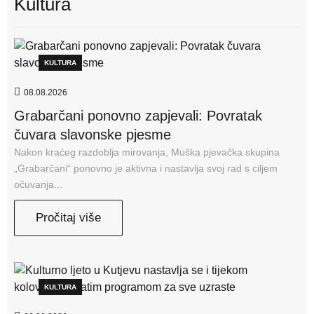
Kultura
KULTURA
08.08.2026
Grabarčani ponovno zapjevali: Povratak
čuvara slavonske pjesme
Nakon kraćeg razdoblja mirovanja, Muška pjevačka skupina
„Grabarčani“ ponovno je aktivna i nastavlja svoj rad s ciljem
očuvanja...
Pročitaj više
KULTURA