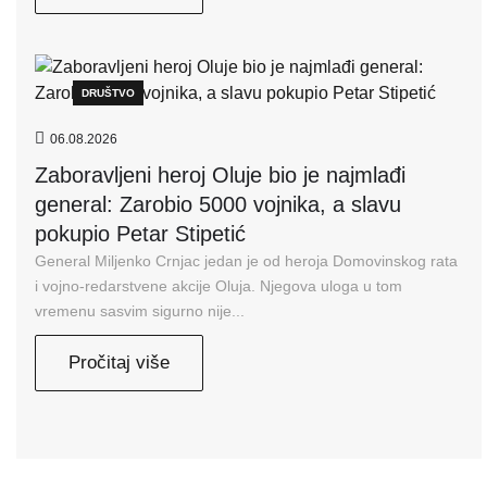
DRUŠTVO
06.08.2026
Zaboravljeni heroj Oluje bio je najmlađi
general: Zarobio 5000 vojnika, a slavu
pokupio Petar Stipetić
General Miljenko Crnjac jedan je od heroja Domovinskog rata
i vojno-redarstvene akcije Oluja. Njegova uloga u tom
vremenu sasvim sigurno nije...
Pročitaj više