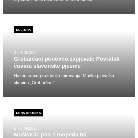
KULTURA
08.08.2026
Grabarčani ponovno zapjevali: Povratak
čuvara slavonske pjesme
Nakon kraćeg razdoblja mirovanja, Muška pjevačka
skupina „Grabarčani“...
CRNA KRONIKA
07.08.2026
Muškarac pao s mopeda na