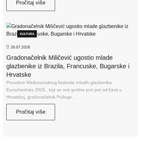
Pročitaj više
KULTURA
26.07.2026
Gradonačelnik Miličević ugostio mlade
glazbenike iz Brazila, Francuske, Bugarske i
Hrvatske
Povodom Međunarodnog festivala mladih glazbenika
Eurochestries 2026., koji se ove godine prvi put održava u
Hrvatskoj, gradonačelnik Požege...
Pročitaj više