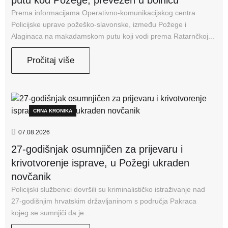
Prema informacijama Operativno-komunikacijskog centra
Policijske uprave požeško-slavonske, između Požege i
Alaginaca na makadamskom putu koji vodi prema Ratarnčkoj...
Pročitaj više
CRNA KRONIKA
07.08.2026
27-godišnjak osumnjičen za prijevaru i
krivotvorenje isprave, u Požegi ukraden
novčanik
Policijski službenici dovršili su kriminalističko istraživanje nad
27-godišnjim hrvatskim državljaninom s područja Pakraca
kojeg se sumnjiči da je...