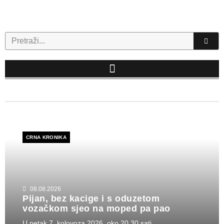
Skip
to
content
Search
CRNA KRONIKA
08.08.2026
Pijan, bez kacige i s oduzetom
vozačkom sjeo na moped pa pao
U petak 7. kolovoza 2026. oko 20.30 sati...