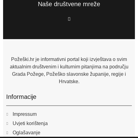
Naše društvene mreže
F
a
c
e
b
o
o
k
-
f
Požeški.hr je informativni portal koji izvještava o svim
aktualnim društvenim i kulturnim pitanjima na području
Grada Požege, Požeško slavonske županije, regije i
Hrvatske.
Informacije
Impressum
Uvjeti korištenja
Oglašavanje