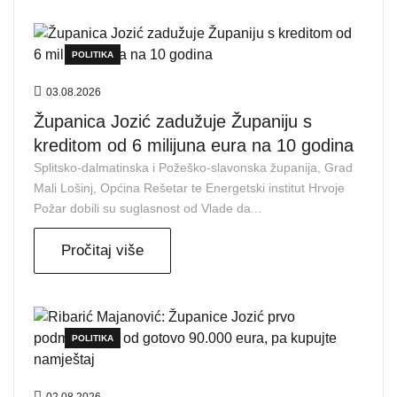
POLITIKA
03.08.2026
Županica Jozić zadužuje Županiju s
kreditom od 6 milijuna eura na 10 godina
Splitsko-dalmatinska i Požeško-slavonska županija, Grad
Mali Lošinj, Općina Rešetar te Energetski institut Hrvoje
Požar dobili su suglasnost od Vlade da...
Pročitaj više
POLITIKA
02.08.2026