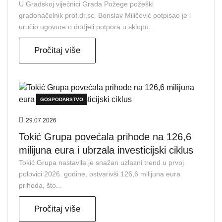
U Gradskoj vijećnici Grada Požege požeški
gradonačelnik prof.dr.sc. Borislav Miličević potpisao je i
uručio ugovore o dodjeli potpora u sklopu...
Pročitaj više
GOSPODARSTVO
29.07.2026
Tokić Grupa povećala prihode na 126,6
milijuna eura i ubrzala investicijski ciklus
Tokić Grupa nastavila je snažan uzlazni trend u prvoj
polovici 2026. godine, ostvarivši 126,6 milijuna eura
prihoda, što...
Pročitaj više