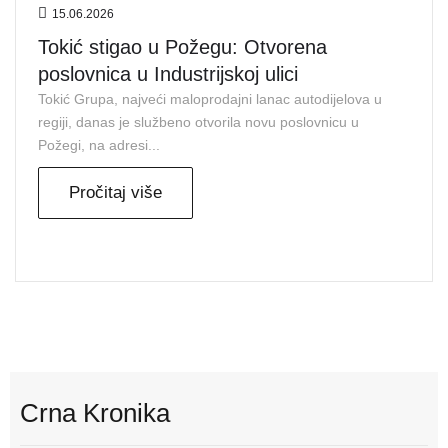
15.06.2026
Tokić stigao u Požegu: Otvorena
poslovnica u Industrijskoj ulici
Tokić Grupa, najveći maloprodajni lanac autodijelova u
regiji, danas je službeno otvorila novu poslovnicu u
Požegi, na adresi...
Pročitaj više
Crna Kronika