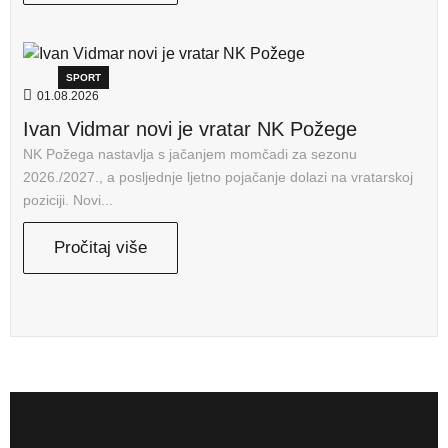
SPORT
01.08.2026
Ivan Vidmar novi je vratar NK Požege
NK Požega nastavlja s jačanjem momčadi za sezonu
2026./2027., a posljednje ljetno pojačanje dolazi na vratarskoj
poziciji. Novi...
Pročitaj više