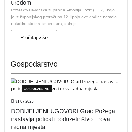
uredom
Požeško-slavonska županica Antonija Jozić (HDZ), kojoj
je iz županijskog proračuna 12. lipnja ove godine nestalo
nekoliko stotina tisuća eura, dala je...
Pročitaj više
Gospodarstvo
GOSPODARSTVO
31.07.2026
DODIJELJENI UGOVORI Grad Požega
nastavlja poticati poduzetništvo i nova
radna mjesta