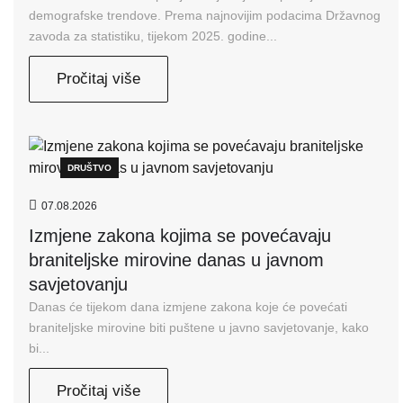
demografske trendove. Prema najnovijim podacima Državnog
zavoda za statistiku, tijekom 2025. godine...
Pročitaj više
DRUŠTVO
07.08.2026
Izmjene zakona kojima se povećavaju
braniteljske mirovine danas u javnom
savjetovanju
Danas će tijekom dana izmjene zakona koje će povećati
braniteljske mirovine biti puštene u javno savjetovanje, kako
bi...
Pročitaj više