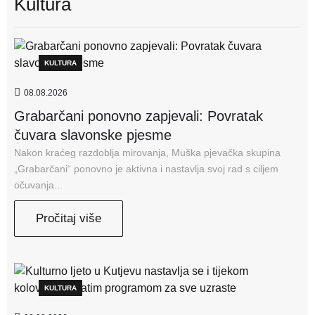
Kultura
KULTURA
08.08.2026
Grabarčani ponovno zapjevali: Povratak
čuvara slavonske pjesme
Nakon kraćeg razdoblja mirovanja, Muška pjevačka skupina
„Grabarčani“ ponovno je aktivna i nastavlja svoj rad s ciljem
očuvanja...
Pročitaj više
KULTURA