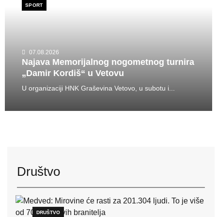
SPORT
07.08.2026
Najava Memorijalnog nogometnog turnira
„Damir Kordiš“ u Vetovu
U organizaciji HNK Graševina Vetovo, u subotu i...
Društvo
DRUŠTVO