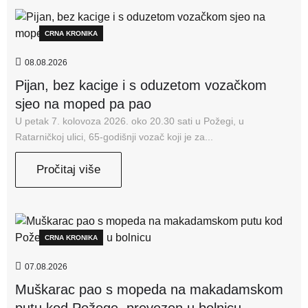
CRNA KRONIKA
08.08.2026
Pijan, bez kacige i s oduzetom vozačkom
sjeo na moped pa pao
U petak 7. kolovoza 2026. oko 20.30 sati u Požegi, u
Ratarničkoj ulici, 65-godišnji vozač koji je za...
Pročitaj više
CRNA KRONIKA
07.08.2026
Muškarac pao s mopeda na makadamskom
putu kod Požege, prevezen u bolnicu