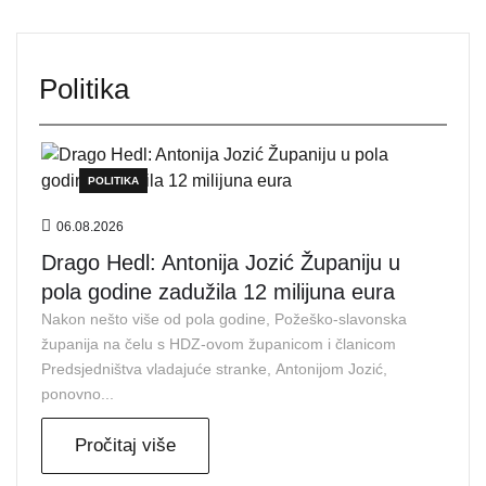
Politika
POLITIKA
06.08.2026
Drago Hedl: Antonija Jozić Županiju u
pola godine zadužila 12 milijuna eura
Nakon nešto više od pola godine, Požeško-slavonska
županija na čelu s HDZ-ovom županicom i članicom
Predsjedništva vladajuće stranke, Antonijom Jozić,
ponovno...
Pročitaj više