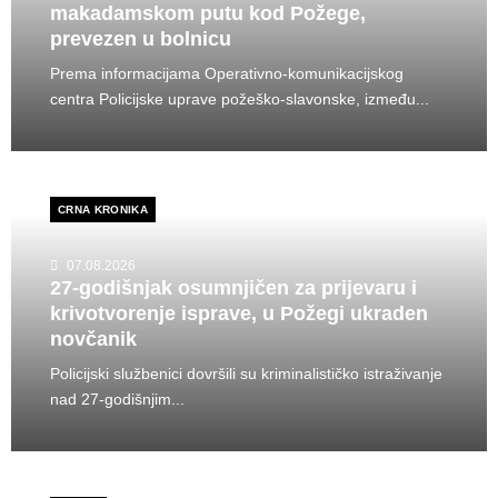
makadamskom putu kod Požege,
prevezen u bolnicu
Prema informacijama Operativno-komunikacijskog
centra Policijske uprave požeško-slavonske, između...
CRNA KRONIKA
07.08.2026
27-godišnjak osumnjičen za prijevaru i
krivotvorenje isprave, u Požegi ukraden
novčanik
Policijski službenici dovršili su kriminalističko istraživanje
nad 27-godišnjim...