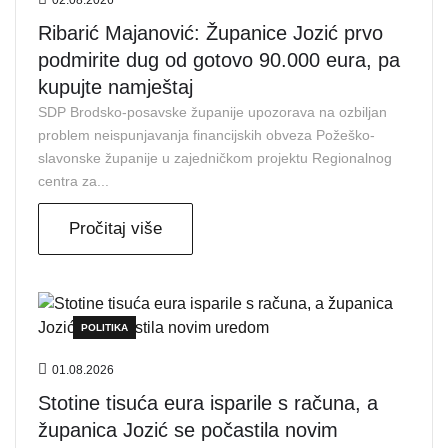
Ribarić Majanović: Županice Jozić prvo
podmirite dug od gotovo 90.000 eura, pa
kupujte namještaj
SDP Brodsko-posavske županije upozorava na ozbiljan
problem neispunjavanja financijskih obveza Požeško-
slavonske županije u zajedničkom projektu Regionalnog
centra za...
Pročitaj više
POLITIKA
01.08.2026
Stotine tisuća eura isparile s računa, a
županica Jozić se počastila novim