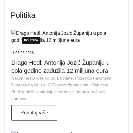
Politika
POLITIKA
06.08.2026
Drago Hedl: Antonija Jozić Županiju u
pola godine zadužila 12 milijuna eura
Nakon nešto više od pola godine, Požeško-slavonska
županija na čelu s HDZ-ovom županicom i članicom
Predsjedništva vladajuće stranke, Antonijom Jozić,
ponovno...
Pročitaj više