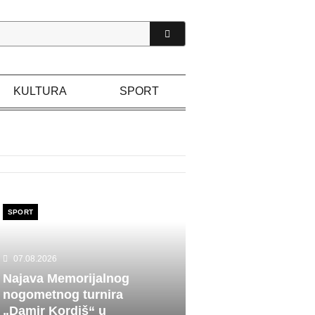
KULTURA
SPORT
SPORT
07.08.2026
Najava Memorijalnog
nogometnog turnira
„Damir Kordiš“ u