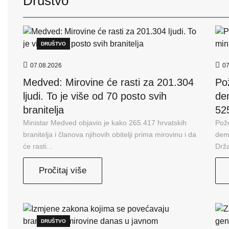
Društvo
DRUŠTVO
07.08.2026
07
Medved: Mirovine će rasti za 201.304
Po
ljudi. To je više od 70 posto svih
de
branitelja
52
Ministar Medved objavio je kako 265.417 hrvatskih
Pože
branitelja i članova njihovih obitelji prima mirovinu i da
dem
će rasti...
Drža
Pročitaj više
DRUŠTVO