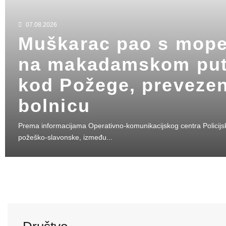
07.08.2026
Muškarac pao s mop
na makadamskom pu
kod Požege, preveze
bolnicu
Prema informacijama Operativno-komunikacijskog centra Policij
požeško-slavonske, između...