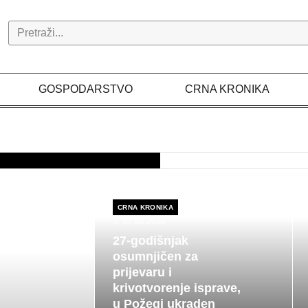
Search
GOSPODARSTVO
CRNA KRONIKA
CRNA KRONIKA
07.08.2026
27-godišnjak
osumnjičen za
prijevaru i
krivotvorenje isprave,
u Požegi ukraden