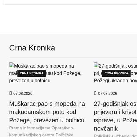
Crna Kronika
CRNA KRONIKA
CRNA KRONIKA
07.08.2026
07.08.2026
Muškarac pao s mopeda na
27-godišnjak os
makadamskom putu kod
prijevaru i krivo
Požege, prevezen u bolnicu
isprave, u Pože
novčanik
Prema informacijama Operativno-
komunikacijskog centra Policijske
Policijski službenici dov