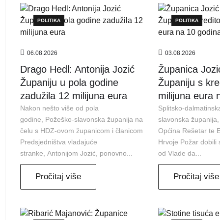
POLITIKA
POLITIKA
06.08.2026
03.08.2026
Drago Hedl: Antonija Jozić
Županica Jozi
Županiju u pola godine
Županiju s kr
zadužila 12 milijuna eura
milijuna eura 
Nakon nešto više od pola
Splitsko-dalmatinsk
godine, Požeško-slavonska županija na
slavonska županija,
čelu s HDZ-ovom županicom i članicom
Općina Rešetar te En
Predsjedništva vladajuće
Hrvoje Požar dobili
stranke, Antonijom Jozić, ponovno...
od Vlade da...
Pročitaj više
Pročitaj više