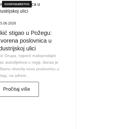
GOSPODARSTVO
15.06.2026
kić stigao u Požegu:
vorena poslovnica u
dustrijskoj ulici
ić Grupa, najveći maloprodajni
ac autodijelova u regiji, danas je
žbeno otvorila novu poslovnicu u
egi, na adresi...
Pročitaj više