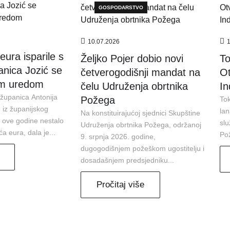
GOSPODARSTVO
10.07.2026
eura isparile s
Željko Pojer dobio novi
To
anica Jozić se
četverogodišnji mandat na
Ot
im uredom
čelu Udruženja obrtnika
In
županica Antonija
Požega
Tok
e iz županijskog
lan
Na konstituirajućoj sjednici Skupštine
a ove godine nestalo
slu
Udruženja obrtnika Požega, održanoj
ća eura, dala je...
Pož
9. srpnja 2026. godine,
dugogodišnjem požeškom ugostitelju i
dosadašnjem predsjedniku...
Pročitaj više