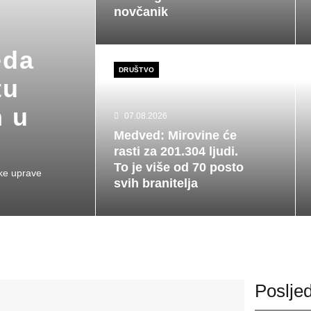
novčanik
eda
DRUŠTVO
tu
n u
07.08.2026
Medved: Mirovine će
rasti za 201.304 ljudi.
To je više od 70 posto
ske uprave
svih branitelja
Posljed