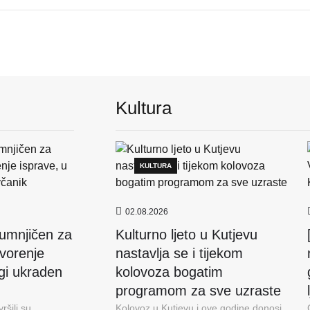
Kultura
KULTURA
02.08.2026
umnjičen za
Kulturno ljeto u Kutjevu
tvorenje
nastavlja se i tijekom
gi ukraden
kolovoza bogatim
programom za sve uzraste
ršili su
Kolovoz u Kutjevu i ove godine donosi