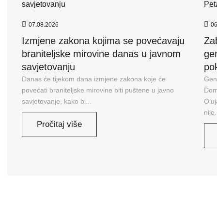
07.08.2026
06
Izmjene zakona kojima se povećavaju
Zab
braniteljske mirovine danas u javnom
ge
savjetovanju
pok
Danas će tijekom dana izmjene zakona koje će
Gene
povećati braniteljske mirovine biti puštene u javno
Domo
savjetovanje, kako bi...
Olu
nije.
Pročitaj više