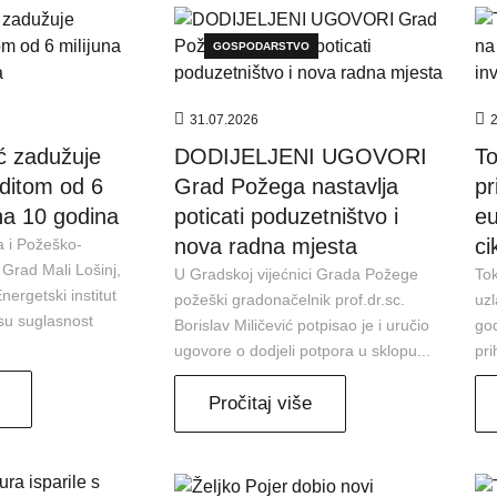
GOSPODARSTVO
31.07.2026
ć zadužuje
DODIJELJENI UGOVORI
To
editom od 6
Grad Požega nastavlja
pr
na 10 godina
poticati poduzetništvo i
eu
nova radna mjesta
ci
a i Požeško-
 Grad Mali Lošinj,
U Gradskoj vijećnici Grada Požege
Tok
ergetski institut
požeški gradonačelnik prof.dr.sc.
uzl
 su suglasnost
Borislav Miličević potpisao je i uručio
god
ugovore o dodjeli potpora u sklopu...
pri
Pročitaj više