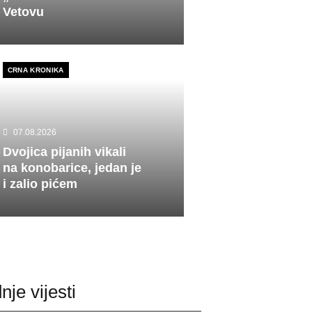
Vetovu
CRNA KRONIKA
07.08.2026
Dvojica pijanih vikali
na konobarice, jedan je
i zalio pićem
nje vijesti