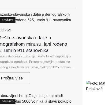
DRUŠTVO
.08.2026
žeško-slavonska i dalje u
mografskom minusu, lani rođeno
5, umrlo 911 stanovnika
ško-slavonska županija i dalje bilježi nepovoljne
ografske trendove. Prema najnovijim podacima
vnog zavoda za statistiku, tijekom 2025. godine...
Pročitaj više
DRUŠTVO