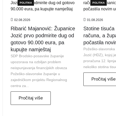
POLITIKA
POLITIKA
02.08.2026
01.08.2026
Ribarić Majanović: Županice
Stotine tisuća 
Jozić prvo podmirite dug od
računa, a žup
gotovo 90.000 eura, pa
počastila nov
kupujte namještaj
Požeško-slavonska 
Jozić (HDZ), kojoj j
SDP Brodsko-posavske županije
proračuna 12. lipnj
upozorava na ozbiljan problem
nekoliko stotina tisu
neispunjavanja financijskih obveza
Požeško-slavonske županije u
Pročitaj više
zajedničkom projektu Regionalnog
centra za...
Pročitaj više