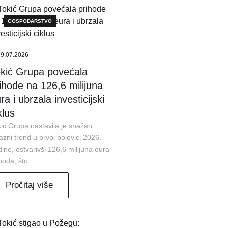
GOSPODARSTVO
29.07.2026
kić Grupa povećala
ihode na 126,6 milijuna
ra i ubrzala investicijski
klus
ić Grupa nastavila je snažan
azni trend u prvoj polovici 2026.
ine, ostvarivši 126,6 milijuna eura
hoda, što...
Pročitaj više