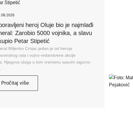
.08.2026
oravljeni heroj Oluje bio je najmlađi
neral: Zarobio 5000 vojnika, a slavu
upio Petar Stipetić
ral Miljenko Crnjac jedan je od heroja
vinskog rata i vojno-redarstvene akcije
ja. Njegova uloga u tom vremenu sasvim sigurno
..
Pročitaj više