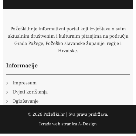
e
b
o
o
k
-
f
Požeški.hr je informativni portal koji izvještava o svim
aktualnim društvenim i kulturnim pitanjima na području
Grada Požege, Požeško slavonske županije, regije i
Hrvatske.
Informacije
Impressum
Uvjeti korištenja
Oglašavanje
© 2026 Požeški.hr | Sva prava pridržava.
Izrada web stranica
A-Design