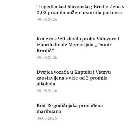
Tragedija kod Slavonskog Broda: Žena s
2,03 promila nožem usmrtila partnera
09.08.2026
Kutjevo s 9:0 slavilo protiv Vidovaca i
izborilo finale Memorijala „Damir
Kordiš“
09.08.2026
Dvojica vozača u Kaptolu i Vetovu
zaustavljena s više od 2 promila
alkohola
09.08.2026
Kod 18-godišnjaka pronađena
marihuana
08.08.2026