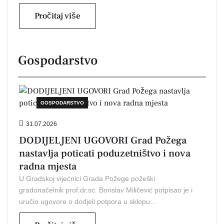
Pročitaj više
Gospodarstvo
GOSPODARSTVO
31.07.2026
DODIJELJENI UGOVORI Grad Požega
nastavlja poticati poduzetništvo i nova
radna mjesta
U Gradskoj vijećnici Grada Požege požeški
gradonačelnik prof.dr.sc. Borislav Miličević potpisao je i
uručio ugovore o dodjeli potpora u sklopu...