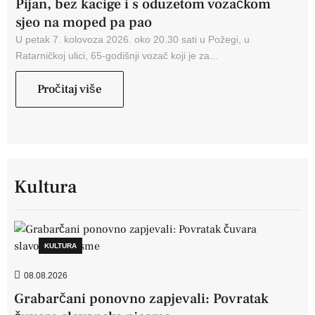
Pijan, bez kacige i s oduzetom vozačkom
sjeo na moped pa pao
U petak 7. kolovoza 2026. oko 20.30 sati u Požegi, u
Ratarničkoj ulici, 65-godišnji vozač koji je za...
Pročitaj više
Kultura
KULTURA
08.08.2026
Grabarčani ponovno zapjevali: Povratak