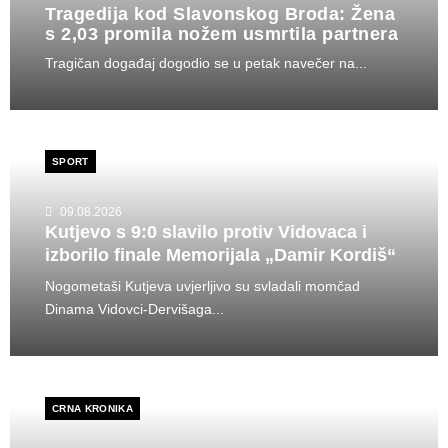
Tragedija kod Slavonskog Broda: Žena
s 2,03 promila nožem usmrtila partnera
Tragičan događaj dogodio se u petak navečer na...
SPORT
09.08.2026
Kutjevo s 9:0 slavilo protiv Vidovaca i
izborilo finale Memorijala „Damir Kordiš“
Nogometaši Kutjeva uvjerljivo su svladali momčad
Dinama Vidovci-Dervišaga...
CRNA KRONIKA