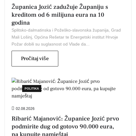
Županica Jozić zadužuje Županiju s
kreditom od 6 milijuna eura na 10
godina
Splitsko-dalmatinska i Požeško-slavonska županija, Grad
Mali Lošinj, Općina Rešetar te Energetski institut Hrvoje
Požar dobili su suglasnost od Vlade da...
Pročitaj više
POLITIKA
02.08.2026
Ribarić Majanović: Županice Jozić prvo
podmirite dug od gotovo 90.000 eura,
pa kupujte namještaj