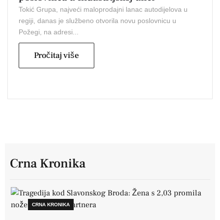
Tokić Grupa, najveći maloprodajni lanac autodijelova u
regiji, danas je službeno otvorila novu poslovnicu u
Požegi, na adresi...
Pročitaj više
Crna Kronika
CRNA KRONIKA