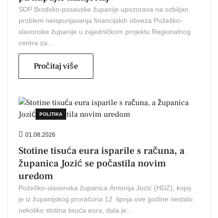
SDP Brodsko-posavske županije upozorava na ozbiljan
problem neispunjavanja financijskih obveza Požeško-
slavonske županije u zajedničkom projektu Regionalnog
centra za...
Pročitaj više
POLITIKA
01.08.2026
Stotine tisuća eura isparile s računa, a
županica Jozić se počastila novim
uredom
Požeško-slavonska županica Antonija Jozić (HDZ), kojoj
je iz županijskog proračuna 12. lipnja ove godine nestalo
nekoliko stotina tisuća eura, dala je...