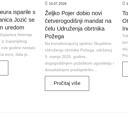
10.07.2026
eura isparile s
Željko Pojer dobio novi
To
anica Jozić se
četverogodišnji mandat na
Ot
im uredom
čelu Udruženja obrtnika
In
županica Antonija
Požega
Tok
e iz županijskog
lan
Na konstituirajućoj sjednici Skupštine
a ove godine nestalo
slu
Udruženja obrtnika Požega, održanoj
ća eura, dala je...
Pož
9. srpnja 2026. godine,
dugogodišnjem požeškom ugostitelju i
dosadašnjem predsjedniku...
Pročitaj više