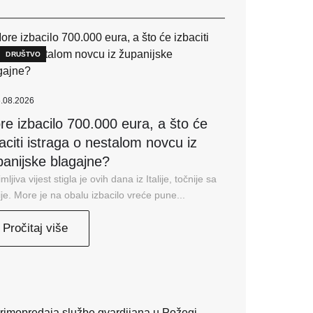
DRUŠTVO
.08.2026
re izbacilo 700.000 eura, a što će
aciti istraga o nestalom novcu iz
panijske blagajne?
mljiva vijest stigla je ovih dana iz Italije, točnije sa
lije. More je na obalu izbacilo vreće pune...
Pročitaj više