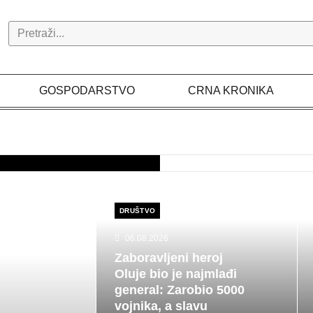
Search
GOSPODARSTVO
CRNA KRONIKA
DRUŠTVO
06.08.2026
Zaboravljeni heroj
Oluje bio je najmlađi
general: Zarobio 5000
vojnika, a slavu