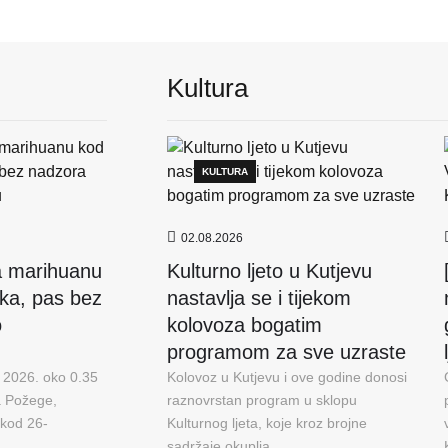
Kultura
KULTURA
02.08.2026
la marihuanu
Kulturno ljeto u Kutjevu
ka, pas bez
nastavlja se i tijekom
o
kolovoza bogatim
programom za sve uzraste
a 2026. oko 0.35
Kolovoz u Kutjevu i ove godine donosi
a Požege,
raznovrstan program u sklopu
u kod 26-
Kulturnog ljeta, koje kroz brojne
sadržaje okuplja...