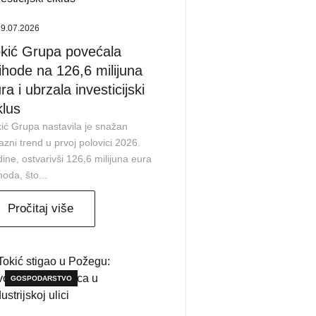
29.07.2026
kić Grupa povećala
ihode na 126,6 milijuna
ra i ubrzala investicijski
klus
ić Grupa nastavila je snažan
azni trend u prvoj polovici 2026.
ine, ostvarivši 126,6 milijuna eura
hoda, što...
Pročitaj više
GOSPODARSTVO