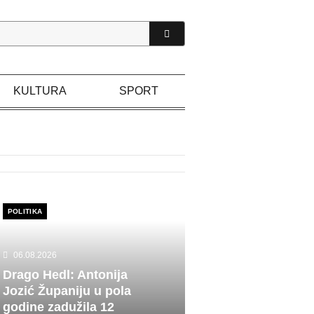
KULTURA
SPORT
POLITIKA
06.08.2026
Drago Hedl: Antonija
Jozić Županiju u pola
godine zadužila 12