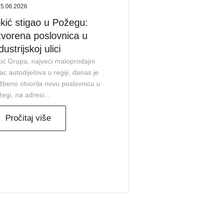
15.06.2026
kić stigao u Požegu:
vorena poslovnica u
dustrijskoj ulici
ić Grupa, najveći maloprodajni
ac autodijelova u regiji, danas je
žbeno otvorila novu poslovnicu u
egi, na adresi...
Pročitaj više