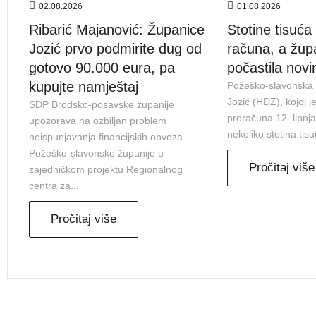
02.08.2026
01.08.2026
Ribarić Majanović: Županice
Stotine tisuća 
Jozić prvo podmirite dug od
računa, a žup
gotovo 90.000 eura, pa
počastila nov
kupujte namještaj
Požeško-slavonska 
Jozić (HDZ), kojoj j
SDP Brodsko-posavske županije
proračuna 12. lipnj
upozorava na ozbiljan problem
nekoliko stotina tisu
neispunjavanja financijskih obveza
Požeško-slavonske županije u
Pročitaj više
zajedničkom projektu Regionalnog
centra za...
Pročitaj više