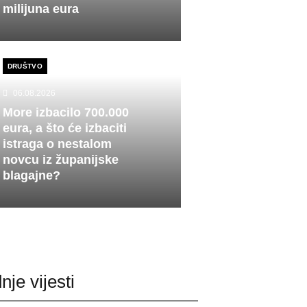
milijuna eura
DRUŠTVO
06.08.2026
More izbacilo 700.000
eura, a što će izbaciti
istraga o nestalom
novcu iz županijske
blagajne?
nje vijesti