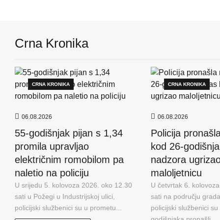
Crna Kronika
CRNA KRONIKA
CRNA KRONIKA
06.08.2026
06.08.2026
55-godišnjak pijan s 1,34
Policija pronaš
promila upravljao
kod 26-godišnja
električnim romobilom pa
nadzora ugriza
naletio na policiju
maloljetnicu
U srijedu 5. kolovoza 2026. oko 12.30
U četvrtak 6. kolovoz
sati u Požegi u Industrijskoj ulici,
sati na području grad
policijski službenici su u prometu...
policijski službenici s
godišnjaka pronašli...