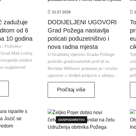
31.07.2026
ć zadužuje
DODIJELJENI UGOVORI
To
editom od 6
Grad Požega nastavlja
pr
na 10 godina
poticati poduzetništvo i
eu
nova radna mjesta
ci
a i Požeško-
 Grad Mali Lošinj,
U Gradskoj vijećnici Grada Požege
Tok
ergetski institut
požeški gradonačelnik prof.dr.sc.
uzl
 su suglasnost
Borislav Miličević potpisao je i uručio
god
ugovore o dodjeli potpora u sklopu...
pri
Pročitaj više
GOSPODARSTVO