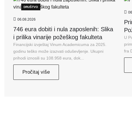
DRUŠTVO
06
06.08.2026
Pr
746 eura dobiti i nula zaposlenih: Slika
Po
i prilika vinarije požeškog fakulteta
U P
prim
Financijski izvještaj Vinum Academicuma za 2025.
fra 
godinu teško može izazvati oduševljenje. Ukupni
prihodi iznosili su 108.958 eura, dok...
Pročitaj više