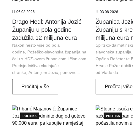
06.08.2026
03.08.2026
Drago Hedl: Antonija Jozić
Županica Jozi
Županiju u pola godine
Županiju s kr
zadužila 12 milijuna eura
milijuna eura 
Nakon nešto više od pola
Splitsko-dalmatinsk
godine, Požeško-slavonska županija na
slavonska županija,
čelu s HDZ-ovom županicom i članicom
Općina Rešetar te En
Predsjedništva vladajuće
Hrvoje Požar dobili
stranke, Antonijom Jozić, ponovno...
od Vlade da...
Pročitaj više
Pročitaj više
POLITIKA
POLITIKA