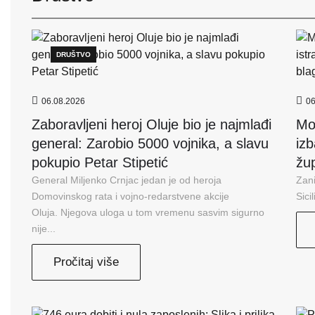
DRUŠTVO
06.08.2026
06
Zaboravljeni heroj Oluje bio je najmlađi
Mo
general: Zarobio 5000 vojnika, a slavu
izb
pokupio Petar Stipetić
žu
General Miljenko Crnjac jedan je od heroja
Zani
Domovinskog rata i vojno-redarstvene akcije
Sici
Oluja. Njegova uloga u tom vremenu sasvim sigurno
nije...
Pročitaj više