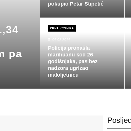
pokupio Petar Stipetić
1,34
CRNA KRONIKA
06.08.2026
Policija pronašla
m pa
marihuanu kod 26-
godišnjaka, pas bez
nadzora ugrizao
maloljetnicu
Posljed