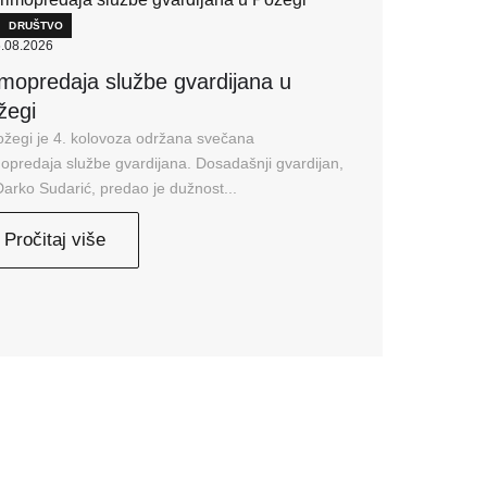
DRUŠTVO
.08.2026
imopredaja službe gvardijana u
žegi
ožegi je 4. kolovoza održana svečana
opredaja službe gvardijana. Dosadašnji gvardijan,
Darko Sudarić, predao je dužnost...
Pročitaj više