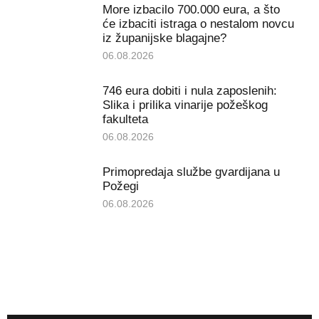
More izbacilo 700.000 eura, a što
će izbaciti istraga o nestalom novcu
iz županijske blagajne?
06.08.2026
746 eura dobiti i nula zaposlenih:
Slika i prilika vinarije požeškog
fakulteta
06.08.2026
Primopredaja službe gvardijana u
Požegi
06.08.2026