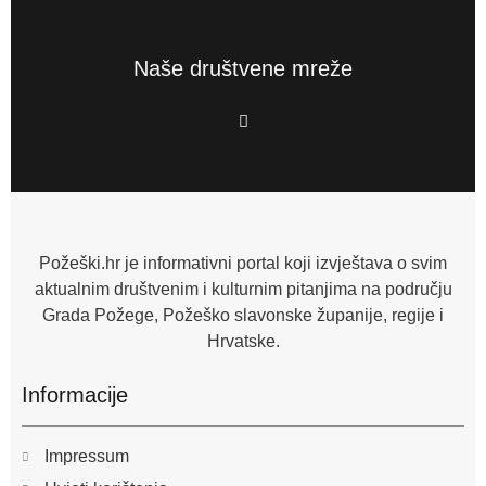
Naše društvene mreže
F
a
c
e
b
o
o
k
-
f
Požeški.hr je informativni portal koji izvještava o svim
aktualnim društvenim i kulturnim pitanjima na području
Grada Požege, Požeško slavonske županije, regije i
Hrvatske.
Informacije
Impressum