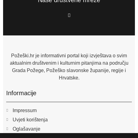
Naše društvene mreže
F
a
c
e
b
o
o
k
-
f
Požeški.hr je informativni portal koji izvještava o svim
aktualnim društvenim i kulturnim pitanjima na području
Grada Požege, Požeško slavonske županije, regije i
Hrvatske.
Informacije
Impressum
Uvjeti korištenja
Oglašavanje