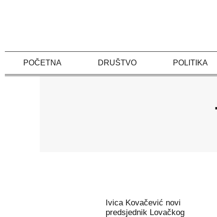
Skip
to
content
POČETNA
DRUŠTVO
POLITIKA
Ivica Kovačević novi
predsjednik Lovačkog