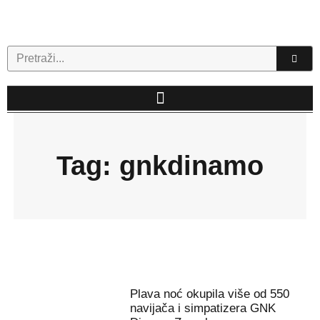
Skip
to
content
Search
Tag: gnkdinamo
Plava noć okupila više od 550
navijača i simpatizera GNK