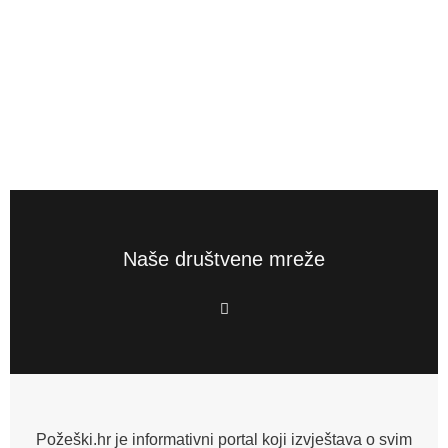
Naše društvene mreže
F
a
c
e
b
o
o
k
-
f
Požeški.hr je informativni portal koji izvještava o svim