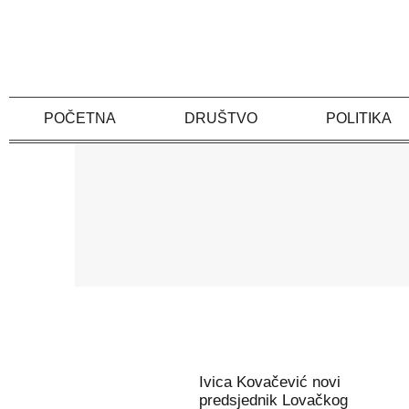
Skip
to
content
POČETNA
DRUŠTVO
POLITIKA
Ivica Kovačević novi
predsjednik Lovačkog