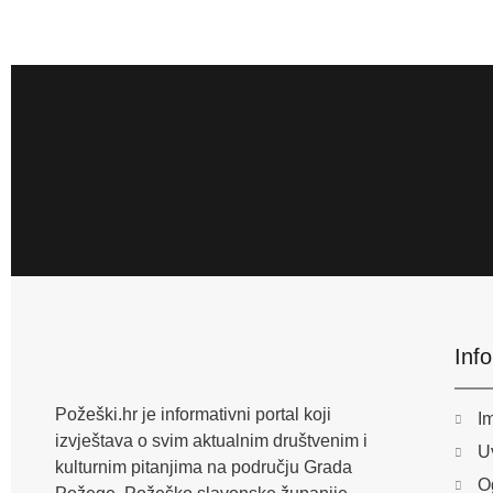
Inf
Požeški.hr je informativni portal koji
I
izvještava o svim aktualnim društvenim i
Uv
kulturnim pitanjima na području Grada
O