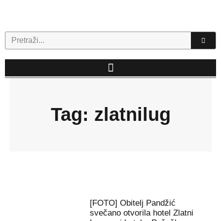
Skip
to
content
Search
Tag: zlatnilug
[FOTO] Obitelj Pandžić
Page
Page
svečano otvorila hotel Zlatni