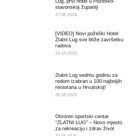
Lug, prvi hotel u Požeško-
slavonskoj županiji
27.05.2026
[VIDEO] Novi požeški Hotel
Zlatni Lug sve bliže završetku
radova
24.10.2025
Zlatni Lug sedmu godinu za
redom izabran u 100 najboljih
restorana u Hrvatskoj!
26.09.2025
Otvoren sportski centar
“ZLATNI LUG” – Novo mjesto
za rekreaciju i zdrav život