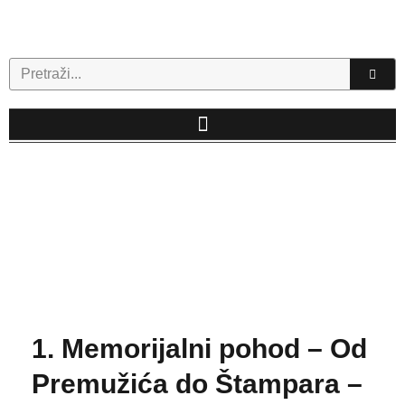
Skip
to
content
Search
1. Memorijalni pohod – Od
Premužića do Štampara –