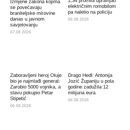
1,34 promila upravljao
Izmjene zakona kojima
električnim romobilom
se povećavaju
pa naletio na policiju
braniteljske mirovine
danas u javnom
06.08.2026
savjetovanju
07.08.2026
Zaboravljeni heroj Oluje
Drago Hedl: Antonija
bio je najmlađi general:
Jozić Županiju u pola
Zarobio 5000 vojnika, a
godine zadužila 12
slavu pokupio Petar
milijuna eura
Stipetić
06.08.2026
06.08.2026