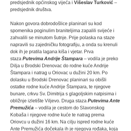
predsjednik općinskog vijeća i
Višeslav Turković
–
predsjednik društva.
Nakon govora dobrodošlice planinari su kod
spomenika poginulim braniteljima zapalili svijeće i
zahvalili se minutom šutnje. Prije polaska na staze
napravili su zajedničku fotografiju, a onda su krenuli
dok ih je pratila lagana kiša i vjetar. Prva
staza
Putevima Andrije Štampara
– vodila je preko
Dilja u Brodski Drenovac do rodne kuće Andrije
Štampara i natrag u Oriovac u dužini 20 km. Po
dolasku u Brodski Drenovac planinari su obišli
ostatke rodne kuće Andrije Štampara, te njegove
bunare, crkvu Sv. Dimitrija s glagoljskim natpisima i
obližnje izletište Viljevo. Druga staza
Putevima Ante
Premužića
– vodila je cestom do Slavonskog
Kobaša i njegove rodne kuće te natrag prema
Oriovcu u dužini 16 km. Na cilju ispred rodne kuće
Ante Premužića dočekala ih je njegova rođaka, koja