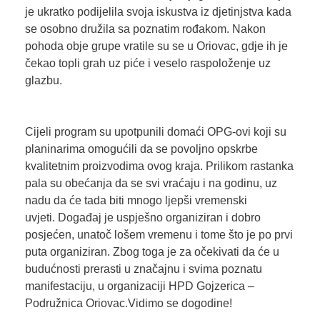
je ukratko podijelila svoja iskustva iz djetinjstva kada
se osobno družila sa poznatim rođakom. Nakon
pohoda obje grupe vratile su se u Oriovac, gdje ih je
čekao topli grah uz piće i veselo raspoloženje uz
glazbu.
Cijeli program su upotpunili domaći OPG-ovi koji su
planinarima omogućili da se povoljno opskrbe
kvalitetnim proizvodima ovog kraja. Prilikom rastanka
pala su obećanja da se svi vraćaju i na godinu, uz
nadu da će tada biti mnogo ljepši vremenski
uvjeti. Događaj je uspješno organiziran i dobro
posjećen, unatoč lošem vremenu i tome što je po prvi
puta organiziran. Zbog toga je za očekivati da će u
budućnosti prerasti u značajnu i svima poznatu
manifestaciju, u organizaciji HPD Gojzerica –
Podružnica Oriovac.Vidimo se dogodine!