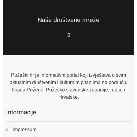
Naše društvene mreže
F
a
c
e
b
o
o
k
-
f
Požeški.hr je informativni portal koji izvještava o svim
aktualnim društvenim i kulturnim pitanjima na području
Grada Požege, Požeško slavonske županije, regije i
Hrvatske.
Informacije
Impressum