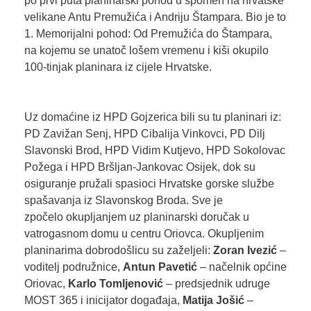
po prvi puta planinarski pohod u spomen na hrvatske
velikane Antu Premužića i Andriju Štampara. Bio je to
1. Memorijalni pohod: Od Premužića do Štampara,
na kojemu se unatoč lošem vremenu i kiši okupilo
100-tinjak planinara iz cijele Hrvatske.
Uz domaćine iz HPD Gojzerica bili su tu planinari iz:
PD Zavižan Senj, HPD Cibalija Vinkovci, PD Dilj
Slavonski Brod, HPD Vidim Kutjevo, HPD Sokolovac
Požega i HPD Bršljan-Jankovac Osijek, dok su
osiguranje pružali spasioci Hrvatske gorske službe
spašavanja iz Slavonskog Broda. Sve je
zpočelo okupljanjem uz planinarski doručak u
vatrogasnom domu u centru Oriovca. Okupljenim
planinarima dobrodošlicu su zaželjeli:
Zoran Ivezić
–
voditelj podružnice,
Antun Pavetić
– načelnik općine
Oriovac,
Karlo Tomljenović
– predsjednik udruge
MOST 365 i inicijator događaja,
Matija Jošić
–