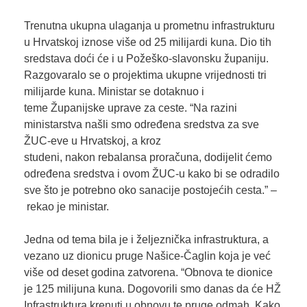
Trenutna ukupna ulaganja u prometnu infrastrukturu
u Hrvatskoj iznose više od 25 milijardi kuna. Dio tih
sredstava doći će i u Požeško-slavonsku županiju.
Razgovaralo se o projektima ukupne vrijednosti tri
milijarde kuna. Ministar se dotaknuo i
teme Županijske uprave za ceste. “Na razini
ministarstva našli smo određena sredstva za sve
ŽUC-eve u Hrvatskoj, a kroz
studeni, nakon rebalansa proračuna, dodijelit ćemo
određena sredstva i ovom ŽUC-u kako bi se odradilo
sve što je potrebno oko sanacije postojećih cesta.” –
rekao je ministar.
Jedna od tema bila je i željeznička infrastruktura, a
vezano uz dionicu pruge Našice-Čaglin koja je već
više od deset godina zatvorena. “Obnova te dionice
je 125 milijuna kuna. Dogovorili smo danas da će HŽ
Infrastruktura krenuti u obnovu te pruge odmah. Kako