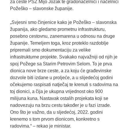
za ceste PSŽ Mijo Jozak te gradonačelnici i načelnici
Požeško – slavonske županije.
„Svjesni smo činjenice kako je Požeško – slavonska
županija, ako gledamo prometnu infrastrukturu,
posebno cestovnu, zanemarena u odnosu na druge
županije. Temeljem toga, kroz proteklo razdoblje
pripremali smo dokumentaciju za velike
infrastrukturne projekte. Svakako najvažniji od njih je
spoj Požege sa Starim Petrovim Selom. To je prva
dionica nove brze ceste, a za koju će građevinske
dozvole biti izdane u proljeće, a u slijedećoj godini
očekujemo raspisati natječaj te krenuti s radovima na
toj dionici, a čija je ukupna vrijednost oko 900
milijuna kuna. Nastavak ostalih projekata koji se
nadovezuju na brzu cestu također je u fazi izrade.
Ono što je važno, da u sljedećoj, 2022. godini
krenemo s tom prvom dionicom, konkretno s
radovima.“ – rekao je ministar.