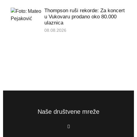
Thompson ruši rekorde: Za koncert
u Vukovaru prodano oko 80.000
ulaznica
08.08.2026
Naše društvene mreže
F
a
c