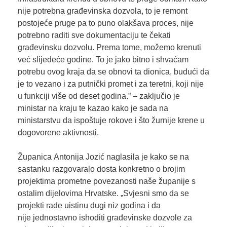
nije potrebna građevinska dozvola, to je remont
postojeće pruge pa to puno olakšava proces, nije
potrebno raditi sve dokumentaciju te čekati
građevinsku dozvolu. Prema tome, možemo krenuti
već slijedeće godine. To je jako bitno i shvaćam
potrebu ovog kraja da se obnovi ta dionica, budući da
je to vezano i za putnički promet i za teretni, koji nije
u funkciji više od deset godina.” – zaključio je
ministar na kraju te kazao kako je sada na
ministarstvu da ispoštuje rokove i što žurnije krene u
dogovorene aktivnosti.
Županica Antonija Jozić naglasila je kako se na
sastanku razgovaralo dosta konkretno o brojim
projektima prometne povezanosti naše županije s
ostalim dijelovima Hrvatske. „Svjesni smo da se
projekti rade uistinu dugi niz godina i da
nije jednostavno ishoditi građevinske dozvole za