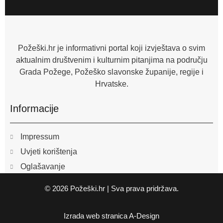
e
b
o
o
k
-
f
Požeški.hr je informativni portal koji izvještava o svim
aktualnim društvenim i kulturnim pitanjima na području
Grada Požege, Požeško slavonske županije, regije i
Hrvatske.
Informacije
Impressum
Uvjeti korištenja
Oglašavanje
© 2026 Požeški.hr | Sva prava pridržava.
Izrada web stranica
A-Design