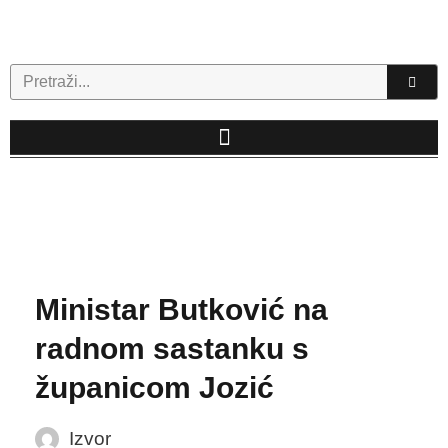
Skip
to
content
Search
Ministar Butković na
radnom sastanku s
županicom Jozić
Izvor