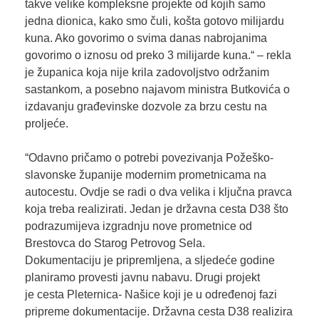
takve velike kompleksne projekte od kojih samo
jedna dionica, kako smo čuli, košta gotovo milijardu
kuna. Ako govorimo o svima danas nabrojanima
govorimo o iznosu od preko 3 milijarde kuna.“ – rekla
je županica koja nije krila zadovoljstvo održanim
sastankom, a posebno najavom ministra Butkovića o
izdavanju građevinske dozvole za brzu cestu na
proljeće.
“Odavno pričamo o potrebi povezivanja Požeško-
slavonske županije modernim prometnicama na
autocestu. Ovdje se radi o dva velika i ključna pravca
koja treba realizirati. Jedan je državna cesta D38 što
podrazumijeva izgradnju nove prometnice od
Brestovca do Starog Petrovog Sela.
Dokumentaciju je pripremljena, a sljedeće godine
planiramo provesti javnu nabavu. Drugi projekt
je cesta Pleternica- Našice koji je u određenoj fazi
pripreme dokumentacije. Državna cesta D38 realizira