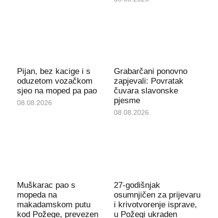
Pijan, bez kacige i s
Grabarčani ponovno
oduzetom vozačkom
zapjevali: Povratak
sjeo na moped pa pao
čuvara slavonske
pjesme
08.08.2026
08.08.2026
Muškarac pao s
27-godišnjak
mopeda na
osumnjičen za prijevaru
makadamskom putu
i krivotvorenje isprave,
kod Požege, prevezen
u Požegi ukraden