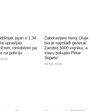
dišnjak pijan s 1,34
Zaboravljeni heroj Oluje
la upravljao
bio je najmlađi general:
ričnim romobilom pa
Zarobio 5000 vojnika, a
io na policiju
slavu pokupio Petar
Stipetić
.2026
06.08.2026