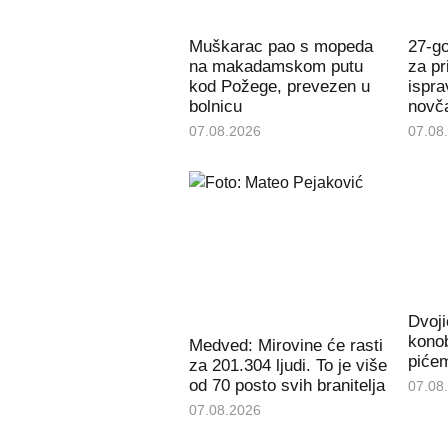
Muškarac pao s mopeda
27-g
na makadamskom putu
za pr
kod Požege, prevezen u
ispra
bolnicu
novč
07.08.2026
07.08
Dvoji
konob
Medved: Mirovine će rasti
piće
za 201.304 ljudi. To je više
od 70 posto svih branitelja
07.08
07.08.2026