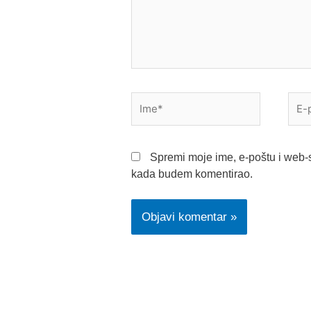
Ime*
E-
pošt
Spremi moje ime, e-poštu i web-s
kada budem komentirao.