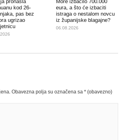
ija pronašla
More izbacilo 700.000
huanu kod 26-
eura, a što će izbaciti
njaka, pas bez
istraga o nestalom novcu
ra ugrizao
iz županijske blagajne?
jetnicu
06.08.2026
.2026
jena.
Obavezna polja su označena sa
* (obavezno)