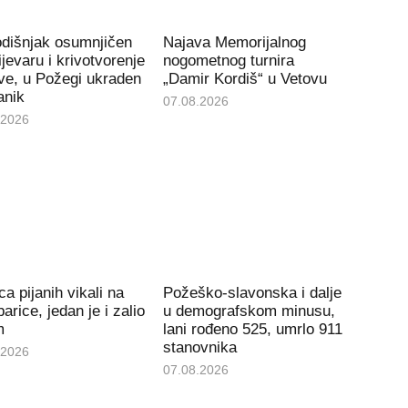
odišnjak osumnjičen
Najava Memorijalnog
ijevaru i krivotvorenje
nogometnog turnira
ve, u Požegi ukraden
„Damir Kordiš“ u Vetovu
anik
07.08.2026
.2026
ca pijanih vikali na
Požeško-slavonska i dalje
arice, jedan je i zalio
u demografskom minusu,
m
lani rođeno 525, umrlo 911
stanovnika
.2026
07.08.2026