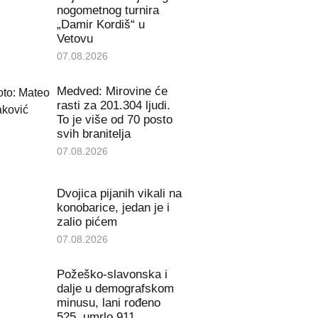
nogometnog turnira
„Damir Kordiš“ u
Vetovu
07.08.2026
Medved: Mirovine će
rasti za 201.304 ljudi.
To je više od 70 posto
svih branitelja
07.08.2026
Dvojica pijanih vikali na
konobarice, jedan je i
zalio pićem
07.08.2026
Požeško-slavonska i
dalje u demografskom
minusu, lani rođeno
525, umrlo 911