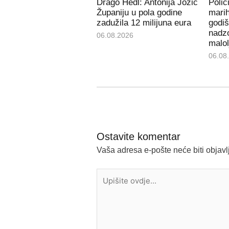
Drago Hedl: Antonija Jozić
Polic
Županiju u pola godine
mari
zadužila 12 milijuna eura
godiš
nadzo
06.08.2026
malol
06.08
Ostavite komentar
Vaša adresa e-pošte neće biti objavl
Upišite
ovdje...