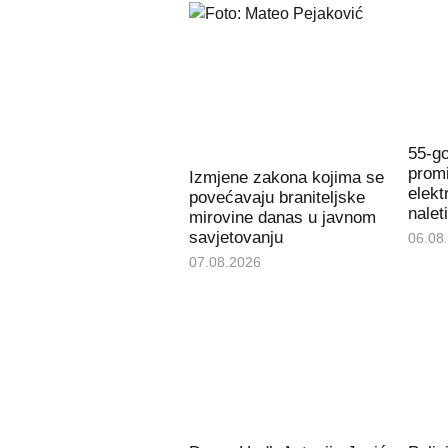
55-go
promi
Izmjene zakona kojima se
elekt
povećavaju braniteljske
nalet
mirovine danas u javnom
savjetovanju
06.08
07.08.2026