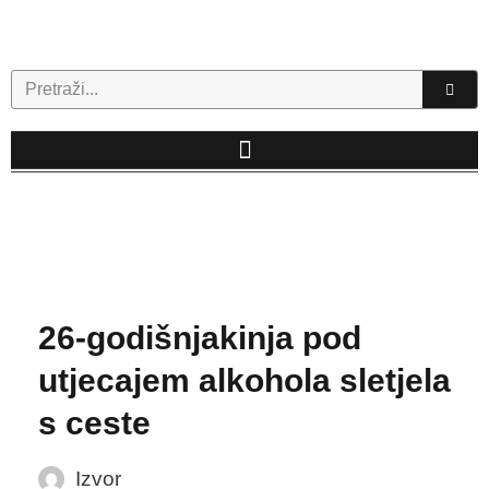
Skip
to
content
Search
26-godišnjakinja pod
utjecajem alkohola sletjela
s ceste
Izvor