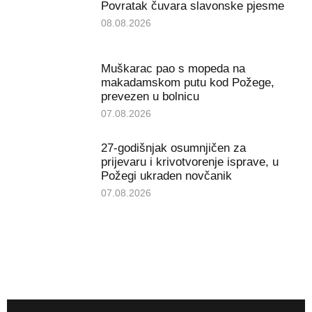
Povratak čuvara slavonske pjesme
08.08.2026
Muškarac pao s mopeda na
makadamskom putu kod Požege,
prevezen u bolnicu
07.08.2026
27-godišnjak osumnjičen za
prijevaru i krivotvorenje isprave, u
Požegi ukraden novčanik
07.08.2026