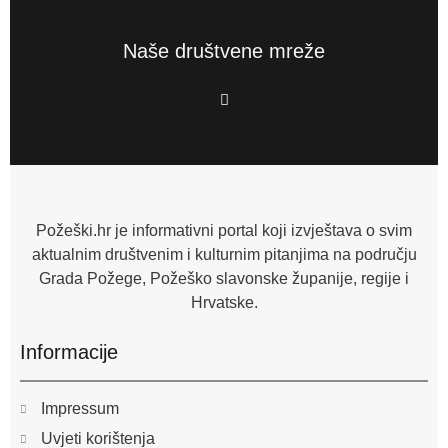
Naše društvene mreže
F
a
c
e
b
o
o
k
-
f
Požeški.hr je informativni portal koji izvještava o svim
aktualnim društvenim i kulturnim pitanjima na području
Grada Požege, Požeško slavonske županije, regije i
Hrvatske.
Informacije
Impressum
Uvjeti korištenja