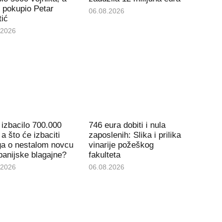
 pokupio Petar
06.08.2026
tić
.2026
izbacilo 700.000
746 eura dobiti i nula
 a što će izbaciti
zaposlenih: Slika i prilika
ga o nestalom novcu
vinarije požeškog
panijske blagajne?
fakulteta
.2026
06.08.2026