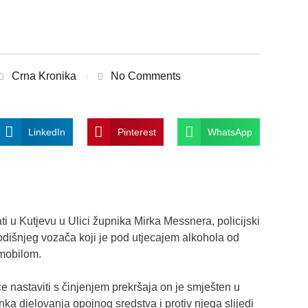
Crna Kronika
No Comments
LinkedIn
Pinterest
WhatsApp
ti u Kutjevu u Ulici župnika Mirka Messnera, policijski
odišnjeg vozača koji je pod utjecajem alkohola od
omobilom.
e nastaviti s činjenjem prekršaja on je smješten u
nka djelovanja opojnog sredstva i protiv njega slijedi