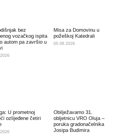
dišnjak bez
Misa za Domovinu u
enog vozačkog ispita
požeškoj Katedrali
ao autom pa završio u
05.08.2026
vi
.2026
ga: U prometnoj
Obilježavamo 31.
ći ozlijeđene četiri
obljetnicu VRO Oluja –
e
poruka gradonačelnika
Josipa Budimira
.2026