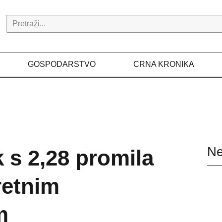
Search
GOSPODARSTVO
CRNA KRONIKA
Ne
 s 2,28 promila
retnim
m