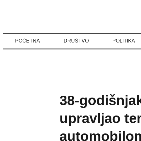
Skip
to
content
POČETNA
DRUŠTVO
POLITIKA
38-godišnjak
upravljao te
automobilo