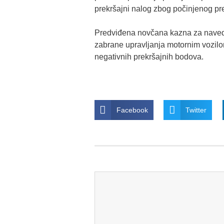
prekršajni nalog zbog počinjenog pr
Predviđena novčana kazna za naveden
zabrane upravljanja motornim vozilom 
negativnih prekršajnih bodova.
Facebook
Twitter