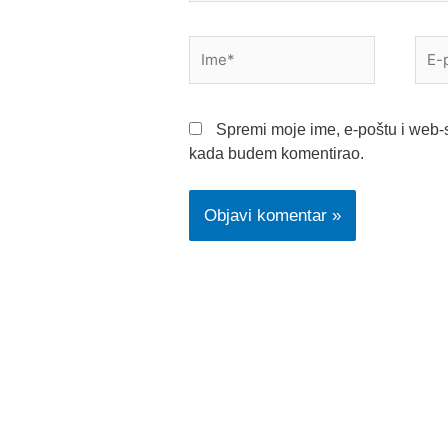
Ime*
E-
pošt
Spremi moje ime, e-poštu i web-s
kada budem komentirao.