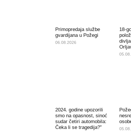
Primopredaja službe
18-go
gvardijana u Požegi
polož
divlj
06.08.2026
Orlja
05.08
2024. godine upozorili
Pože
smo na opasnost, sinoć
nesre
sudar četiri automobila:
osob
Čeka li se tragedija?”
05.08