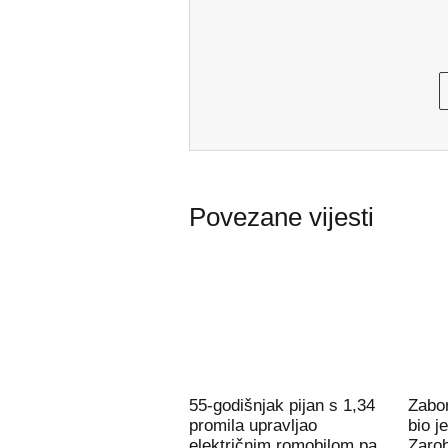
Povezane vijesti
55-godišnjak pijan s 1,34
Zabor
promila upravljao
bio j
električnim romobilom pa
Zarob