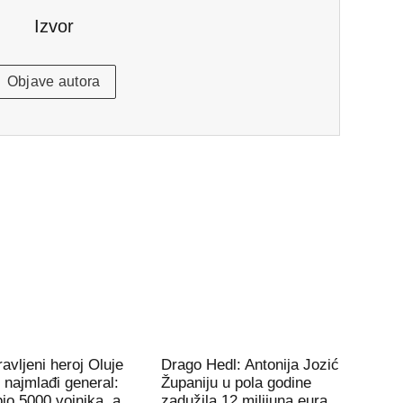
Izvor
Objave autora
avljeni heroj Oluje
Drago Hedl: Antonija Jozić
e najmlađi general:
Županiju u pola godine
io 5000 vojnika, a
zadužila 12 milijuna eura