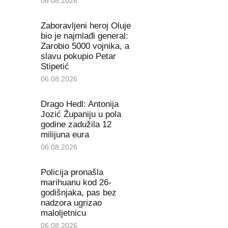
06.08.2026
Zaboravljeni heroj Oluje
bio je najmlađi general:
Zarobio 5000 vojnika, a
slavu pokupio Petar
Stipetić
06.08.2026
Drago Hedl: Antonija
Jozić Županiju u pola
godine zadužila 12
milijuna eura
06.08.2026
Policija pronašla
marihuanu kod 26-
godišnjaka, pas bez
nadzora ugrizao
maloljetnicu
06.08.2026