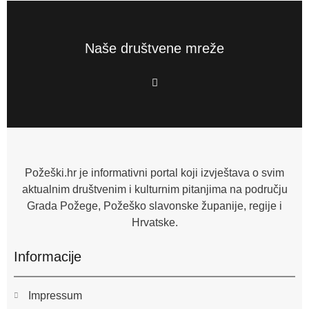
Naše društvene mreže
F
a
c
e
b
o
o
k
-
f
Požeški.hr je informativni portal koji izvještava o svim
aktualnim društvenim i kulturnim pitanjima na području
Grada Požege, Požeško slavonske županije, regije i
Hrvatske.
Informacije
Impressum