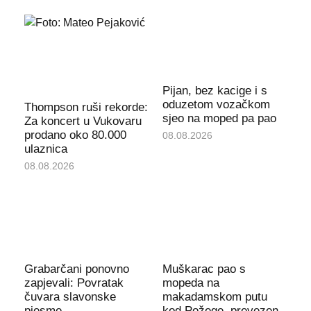
Pijan, bez kacige i s
oduzetom vozačkom
Thompson ruši rekorde:
sjeo na moped pa pao
Za koncert u Vukovaru
prodano oko 80.000
08.08.2026
ulaznica
08.08.2026
Grabarčani ponovno
Muškarac pao s
zapjevali: Povratak
mopeda na
čuvara slavonske
makadamskom putu
pjesme
kod Požege, prevezen