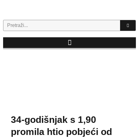
Skip
to
content
Search
34-godišnjak s 1,90
promila htio pobjeći od