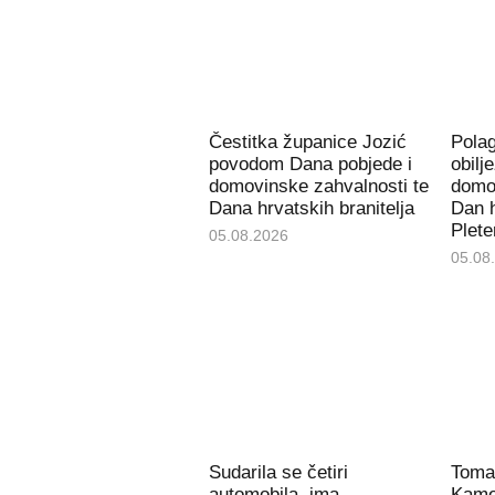
Čestitka županice Jozić
Pola
povodom Dana pobjede i
obilj
domovinske zahvalnosti te
domov
Dana hrvatskih branitelja
Dan h
Plete
05.08.2026
05.08
Sudarila se četiri
Toma
automobila, ima
Kame