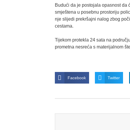
Budući da je postojala opasnost da ć
smještena u posebnu prostoriju polic
nje slijedi prekršajni nalog zbog po
cestama.
Tijekom protekla 24 sata na područj
prometna nesreća s materijalnom šte
Facebook
Twitter