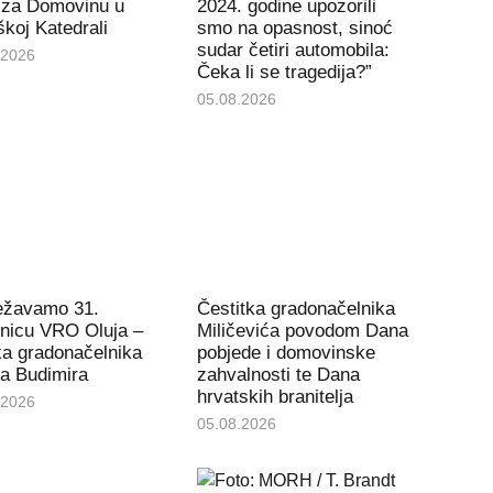
 za Domovinu u
2024. godine upozorili
koj Katedrali
smo na opasnost, sinoć
sudar četiri automobila:
.2026
Čeka li se tragedija?”
05.08.2026
ježavamo 31.
Čestitka gradonačelnika
tnicu VRO Oluja –
Miličevića povodom Dana
ka gradonačelnika
pobjede i domovinske
a Budimira
zahvalnosti te Dana
hrvatskih branitelja
.2026
05.08.2026