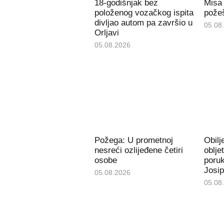
18-godišnjak bez
Misa
položenog vozačkog ispita
požeš
divljao autom pa završio u
05.08
Orljavi
05.08.2026
Požega: U prometnoj
Obil
nesreći ozlijeđene četiri
oblje
osobe
poru
Josip
05.08.2026
05.08