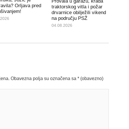
Provala u garažu, krađa
avila? Orljava pred
traktorskog vitla i požar
ušivanjem!
drvarnice obilježili vikend
na području PSŽ
.2026
04.08.2026
jena.
Obavezna polja su označena sa
* (obavezno)