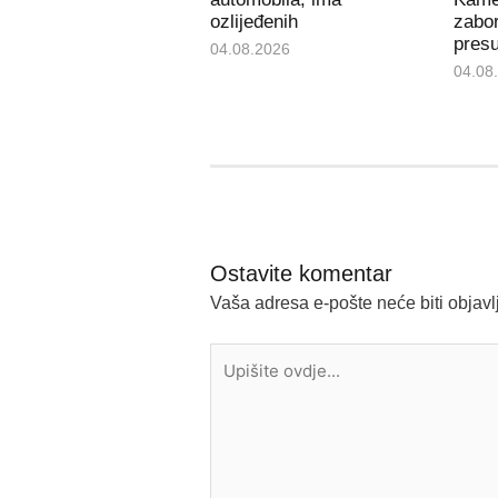
ozlijeđenih
zabor
pres
04.08.2026
04.08
Ostavite komentar
Vaša adresa e-pošte neće biti objavl
Upišite
ovdje...