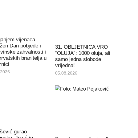
ganjem vijenaca
ežen Dan pobjede i
31. OBLJETNICA VRO
inske zahvalnosti i
“OLUJA”: 1000 oluja, ali
rvatskih branitelja u
samo jedna slobode
rnici
vrijedna!
.2026
05.08.2026
šević gurao
nsku, Jozić je