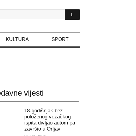
KULTURA
SPORT
davne vijesti
18-godišnjak bez
položenog vozačkog
ispita divljao autom pa
završio u Orljavi