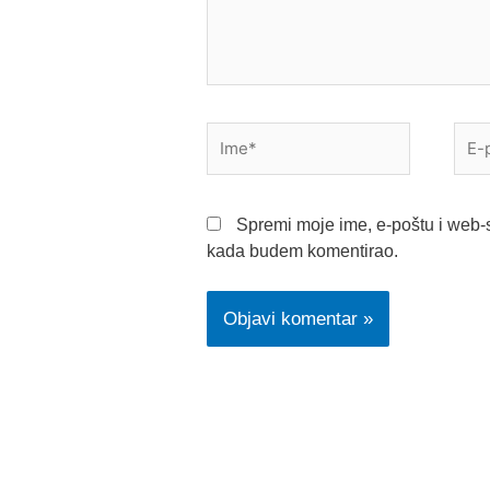
Ime*
E-
pošt
Spremi moje ime, e-poštu i web-s
kada budem komentirao.