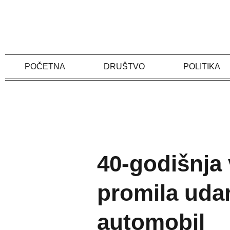
Skip
to
content
POČETNA
DRUŠTVO
POLITIKA
40-godišnja 
promila udar
automobil