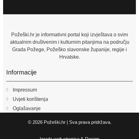
c
e
b
o
o
k
-
f
Požeški.hr je informativni portal koji izvještava o svim
aktualnim društvenim i kulturnim pitanjima na području
Grada Požege, Požeško slavonske županije, regije i
Hrvatske.
Informacije
Impressum
Uvjeti korištenja
Oglašavanje
© 2026 Požeški.hr | Sva prava pridržava.
Izrada web stranica
A-Design