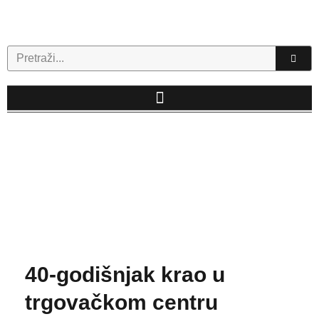
Skip
to
content
Search
40-godišnjak krao u
trgovačkom centru