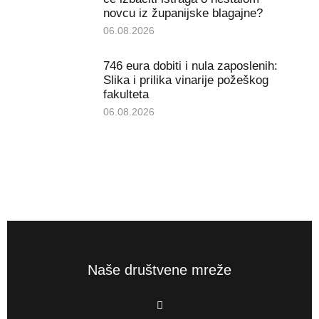
novcu iz županijske blagajne?
06.08.2026
746 eura dobiti i nula zaposlenih:
Slika i prilika vinarije požeškog
fakulteta
06.08.2026
Naše društvene mreže
F
a