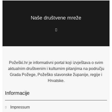
Naše društvene mreže
F
a
c
e
b
o
o
k
-
f
Požeški.hr je informativni portal koji izvještava o svim
aktualnim društvenim i kulturnim pitanjima na području
Grada Požege, Požeško slavonske županije, regije i
Hrvatske.
Informacije
Impressum