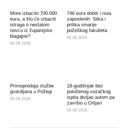
More izbacilo 700.000
746 eura dobiti i nula
eura, a što će izbaciti
zaposlenih: Slika i
istraga o nestalom
prilika vinarije
novcu iz županijske
požeškog fakulteta
blagajne?
06.08.2026
06.08.2026
Primopredaja službe
18-godišnjak bez
gvardijana u Požegi
položenog vozačkog
ispita divljao autom pa
06.08.2026
završio u Orljavi
05.08.2026