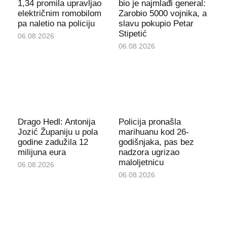
1,34 promila upravljao
bio je najmlađi general:
električnim romobilom
Zarobio 5000 vojnika, a
pa naletio na policiju
slavu pokupio Petar
Stipetić
06.08.2026
06.08.2026
Drago Hedl: Antonija
Policija pronašla
Jozić Županiju u pola
marihuanu kod 26-
godine zadužila 12
godišnjaka, pas bez
milijuna eura
nadzora ugrizao
maloljetnicu
06.08.2026
06.08.2026