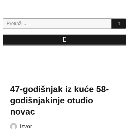
Skip
to
content
Search
47-godišnjak iz kuće 58-
godišnjakinje otuđio
novac
Izvor