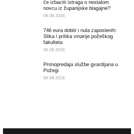
će izbaciti istraga o nestalom
novcu iz županijske blagajne?
06.08.2026
746 eura dobiti i nula zaposlenih:
Slika i prilika vinarije požeškog
fakulteta
06.08.2026
Primopredaja službe gvardijana u
Požegi
06.08.2026