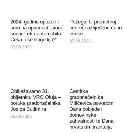
2024. godine upozorili
Požega: U prometnoj
smo na opasnost, sinoć
nesreći ozlijeđene četiri
sudar četiri automobila:
osobe
Čeka li se tragedija?”
05.08.2026
05.08.2026
Obilježavamo 31.
Čestitka
obljetnicu VRO Oluja –
gradonačelnika
poruka gradonačelnika
Miličevića povodom
Josipa Budimira
Dana pobjede i
domovinske
05.08.2026
zahvalnosti te Dana
hrvatskih branitelja