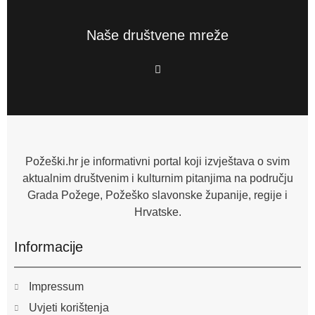
Naše društvene mreže
F
a
c
e
b
o
o
k
-
f
Požeški.hr je informativni portal koji izvještava o svim
aktualnim društvenim i kulturnim pitanjima na području
Grada Požege, Požeško slavonske županije, regije i
Hrvatske.
Informacije
Impressum
Uvjeti korištenja