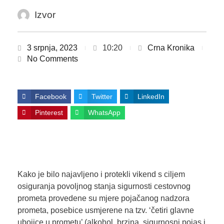
Izvor
3 srpnja, 2023
10:20
Crna Kronika
No Comments
Facebook
Twitter
LinkedIn
Pinterest
WhatsApp
Kako je bilo najavljeno i protekli vikend s ciljem
osiguranja povoljnog stanja sigurnosti cestovnog
prometa provedene su mjere pojačanog nadzora
prometa, posebice usmjerene na tzv. ‘četiri glavne
ubojice u prometu’ (alkohol, brzina, sigurnosni pojas i