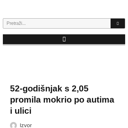
Skip
to
content
Search
52-godišnjak s 2,05
promila mokrio po autima
i ulici
Izvor