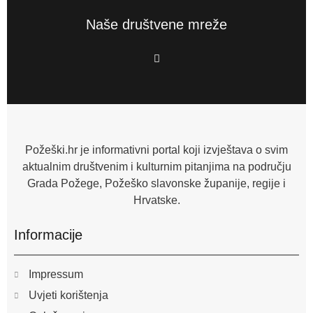
Naše društvene mreže
F
a
c
e
b
o
o
k
-
f
Požeški.hr je informativni portal koji izvještava o svim
aktualnim društvenim i kulturnim pitanjima na području
Grada Požege, Požeško slavonske županije, regije i
Hrvatske.
Informacije
Impressum
Uvjeti korištenja