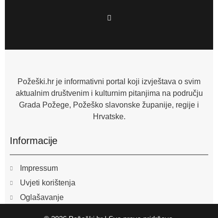
F
a
c
e
b
o
o
k
-
f
Požeški.hr je informativni portal koji izvještava o svim
aktualnim društvenim i kulturnim pitanjima na području
Grada Požege, Požeško slavonske županije, regije i
Hrvatske.
Informacije
Impressum
Uvjeti korištenja
Oglašavanje