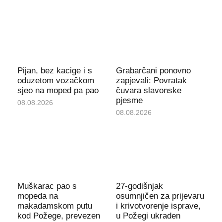
Pijan, bez kacige i s
Grabarčani ponovno
oduzetom vozačkom
zapjevali: Povratak
sjeo na moped pa pao
čuvara slavonske
pjesme
08.08.2026
08.08.2026
Muškarac pao s
27-godišnjak
mopeda na
osumnjičen za prijevaru
makadamskom putu
i krivotvorenje isprave,
kod Požege, prevezen
u Požegi ukraden