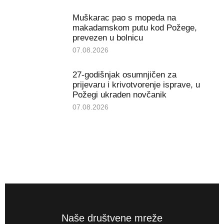
Muškarac pao s mopeda na
makadamskom putu kod Požege,
prevezen u bolnicu
07.08.2026
27-godišnjak osumnjičen za
prijevaru i krivotvorenje isprave, u
Požegi ukraden novčanik
07.08.2026
Naše društvene mreže