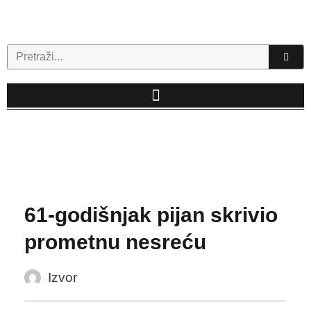
Skip
to
content
Search
61-godišnjak pijan skrivio
prometnu nesreću
Izvor