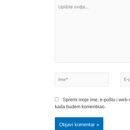
Upišite
ovdje...
Ime*
E-
pošt
Spremi moje ime, e-poštu i web-s
kada budem komentirao.