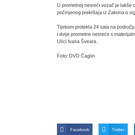
U prometnoj nesreći vozač je lakše oz
počinjenog prekršaja iz Zakona o si
Tijekom protekla 24 sata na područj
i dvije prometne nesreće s materijaln
Ulici Ivana Šveara.
Foto: DVD Čaglin
Facebook
Twitter