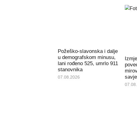
Požeško-slavonska i dalje
u demografskom minusu,
Izmj
lani rođeno 525, umrlo 911
poveć
stanovnika
miro
savje
07.08.2026
07.08