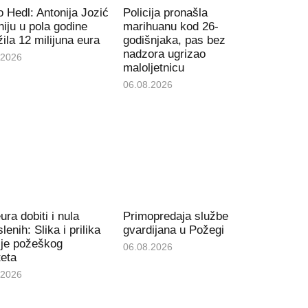
 Hedl: Antonija Jozić
Policija pronašla
iju u pola godine
marihuanu kod 26-
ila 12 milijuna eura
godišnjaka, pas bez
nadzora ugrizao
.2026
maloljetnicu
06.08.2026
ura dobiti i nula
Primopredaja službe
lenih: Slika i prilika
gvardijana u Požegi
ije požeškog
06.08.2026
teta
.2026