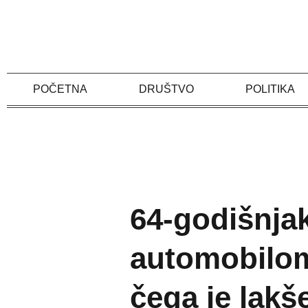
Skip
to
content
POČETNA
DRUŠTVO
POLITIKA
64-godišnjak
automobilom
čega je lakš