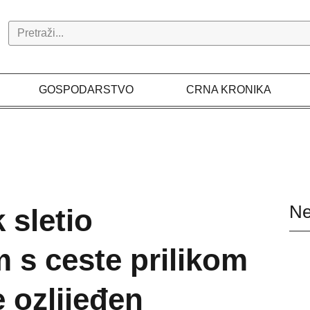
Search
GOSPODARSTVO
CRNA KRONIKA
Ne
 sletio
 s ceste prilikom
e ozlijeđen