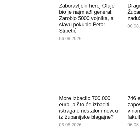
Zaboravljeni heroj Oluje
Drago
bio je najmlađi general:
Župan
Zarobio 5000 vojnika, a
zaduž
slavu pokupio Petar
06.08
Stipetić
06.08.2026
More izbacilo 700.000
746 e
eura, a što će izbaciti
zapos
istraga o nestalom novcu
vinar
iz županijske blagajne?
fakul
06.08.2026
06.08