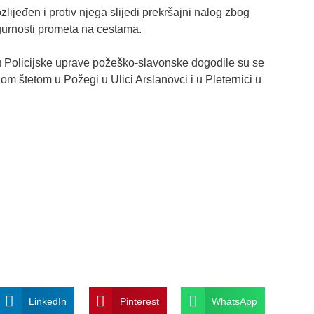
lijeđen i protiv njega slijedi prekršajni nalog zbog
gurnosti prometa na cestama.
u Policijske uprave požeško-slavonske dogodile su se
om štetom u Požegi u Ulici Arslanovci i u Pleternici u
LinkedIn
Pinterest
WhatsApp