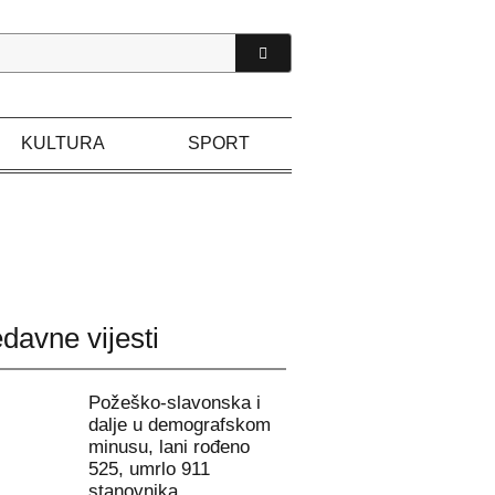
KULTURA
SPORT
davne vijesti
Požeško-slavonska i
dalje u demografskom
minusu, lani rođeno
525, umrlo 911
stanovnika