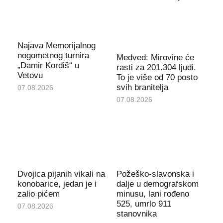
Najava Memorijalnog
nogometnog turnira
Medved: Mirovine će
„Damir Kordiš“ u
rasti za 201.304 ljudi.
Vetovu
To je više od 70 posto
svih branitelja
07.08.2026
07.08.2026
Dvojica pijanih vikali na
Požeško-slavonska i
konobarice, jedan je i
dalje u demografskom
zalio pićem
minusu, lani rođeno
525, umrlo 911
07.08.2026
stanovnika