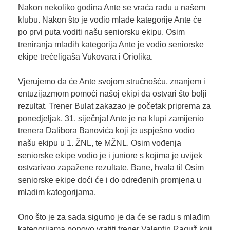
Nakon nekoliko godina Ante se vraća radu u našem
klubu. Nakon što je vodio mlađe kategorije Ante će
po prvi puta voditi našu seniorsku ekipu. Osim
treniranja mladih kategorija Ante je vodio seniorske
ekipe trećeligaša Vukovara i Oriolika.
Vjerujemo da će Ante svojom stručnošću, znanjem i
entuzijazmom pomoći našoj ekipi da ostvari što bolji
rezultat. Trener Bulat zakazao je početak priprema za
ponedjeljak, 31. siječnja! Ante je na klupi zamijenio
trenera Dalibora Banovića koji je uspješno vodio
našu ekipu u 1. ŽNL, te MŽNL. Osim vođenja
seniorske ekipe vodio je i juniore s kojima je uvijek
ostvarivao zapažene rezultate. Bane, hvala ti! Osim
seniorske ekipe doći će i do određenih promjena u
mladim kategorijama.
Ono što je za sada sigurno je da će se radu s mlađim
kategorijama ponovo vratiti trener Valentin Raguž koji