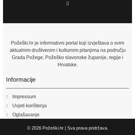
F
a
c
e
b
o
o
k
-
f
Požeški.hr je informativni portal koji izvještava o svim
aktualnim društvenim i kulturnim pitanjima na području
Grada Požege, Požeško slavonske županije, regije i
Hrvatske.
Informacije
Impressum
Uvjeti korištenja
Oglašavanje
© 2026 Požeški.hr | Sva prava pridržava.