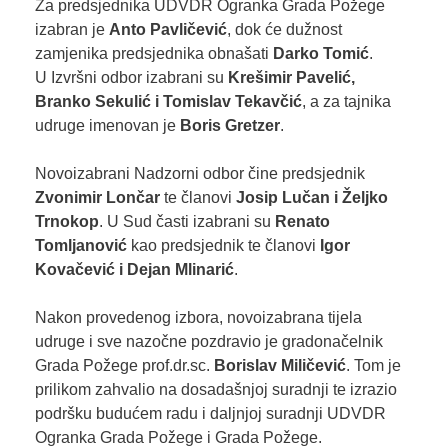
Za predsjednika UDVDR Ogranka Grada Požege
izabran je
Anto Pavličević
, dok će dužnost
zamjenika predsjednika obnašati
Darko Tomić
.
U Izvršni odbor izabrani su
Krešimir Pavelić,
Branko Sekulić i Tomislav Tekavčić
, a za tajnika
udruge imenovan je
Boris Gretzer
.
Novoizabrani Nadzorni odbor čine predsjednik
Zvonimir Lončar
te članovi
Josip Lučan i Željko
Trnokop
. U Sud časti izabrani su
Renato
Tomljanović
kao predsjednik te članovi
Igor
Kovačević i Dejan Mlinarić
.
Nakon provedenog izbora, novoizabrana tijela
udruge i sve nazočne pozdravio je gradonačelnik
Grada Požege prof.dr.sc.
Borislav Miličević
. Tom je
prilikom zahvalio na dosadašnjoj suradnji te izrazio
podršku budućem radu i daljnjoj suradnji UDVDR
Ogranka Grada Požege i Grada Požege.