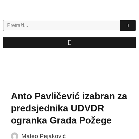
Skip
to
content
Search
Anto Pavličević izabran za
predsjednika UDVDR
ogranka Grada Požege
Mateo Pejaković