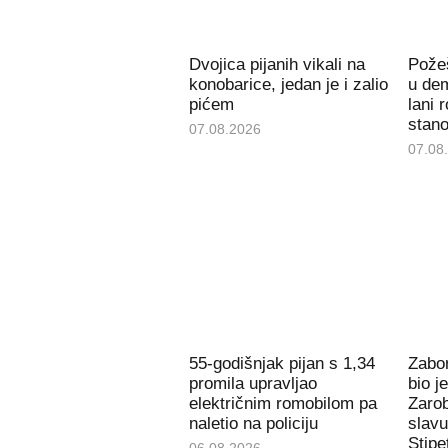
Dvojica pijanih vikali na
Požeš
konobarice, jedan je i zalio
u de
pićem
lani 
stan
07.08.2026
07.08
55-godišnjak pijan s 1,34
Zabor
promila upravljao
bio j
električnim romobilom pa
Zarob
naletio na policiju
slavu
Stipe