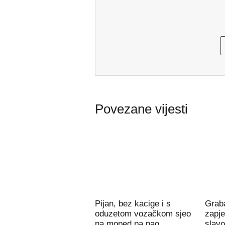
Povezane vijesti
Pijan, bez kacige i s
Grab
oduzetom vozačkom sjeo
zapje
na moped pa pao
slav