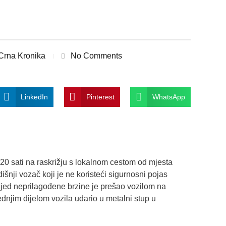
Crna Kronika
No Comments
LinkedIn
Pinterest
WhatsApp
.20 sati na raskrižju s lokalnom cestom od mjesta
šnji vozač koji je ne koristeći sigurnosni pojas
jed neprilagođene brzine je prešao vozilom na
rednjim dijelom vozila udario u metalni stup u