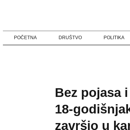
Skip
to
content
POČETNA
DRUŠTVO
POLITIKA
Bez pojasa i
18-godišnja
završio u ka