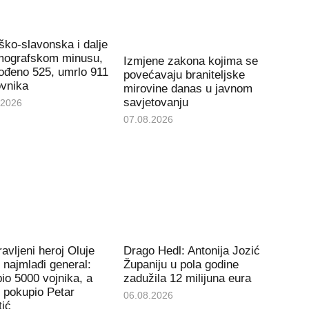
ko-slavonska i dalje
mografskom minusu,
Izmjene zakona kojima se
rođeno 525, umrlo 911
povećavaju braniteljske
ovnika
mirovine danas u javnom
savjetovanju
.2026
07.08.2026
avljeni heroj Oluje
Drago Hedl: Antonija Jozić
e najmlađi general:
Županiju u pola godine
io 5000 vojnika, a
zadužila 12 milijuna eura
 pokupio Petar
06.08.2026
tić