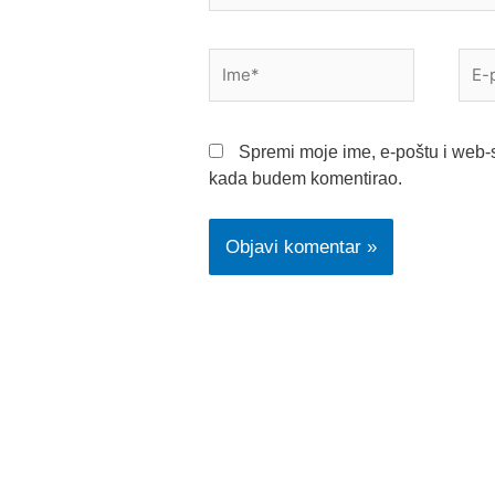
Ime*
E-
pošt
Spremi moje ime, e-poštu i web-s
kada budem komentirao.