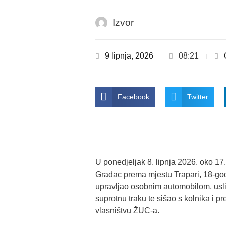
Izvor
9 lipnja, 2026
08:21
Facebook
Twitter
U ponedjeljak 8. lipnja 2026. oko 17
Gradac prema mjestu Trapari, 18-godi
upravljao osobnim automobilom, usli
suprotnu traku te sišao s kolnika i p
vlasništvu ŽUC-a.