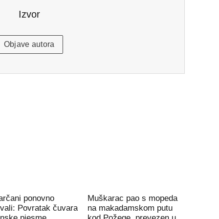
Izvor
Objave autora
arčani ponovno
Muškarac pao s mopeda
vali: Povratak čuvara
na makadamskom putu
onske pjesme
kod Požege, prevezen u