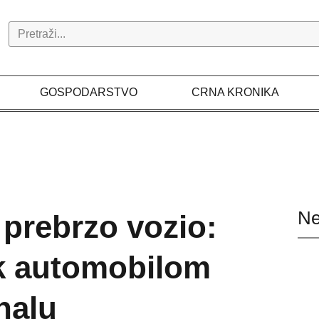
Search
GOSPODARSTVO
CRNA KRONIKA
Ne
 prebrzo vozio:
k automobilom
nalu