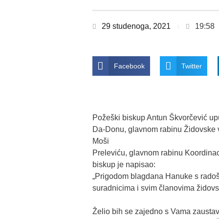
29 studenoga, 2021
19:58
Facebook
Twitter
Požeški biskup Antun Škvorčević upu
Da-Donu, glavnom rabinu Židovske vj
Moši
Preleviću, glavnom rabinu Koordinaci
biskup je napisao:
„Prigodom blagdana Hanuke s radoš
suradnicima i svim članovima židovs
Želio bih se zajedno s Vama zaustav