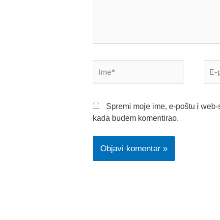
Ime*
E-
pošt
Spremi moje ime, e-poštu i web-s
kada budem komentirao.