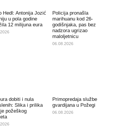
 Hedl: Antonija Jozić
Policija pronašla
iju u pola godine
marihuanu kod 26-
ila 12 milijuna eura
godišnjaka, pas bez
nadzora ugrizao
.2026
maloljetnicu
06.08.2026
ura dobiti i nula
Primopredaja službe
lenih: Slika i prilika
gvardijana u Požegi
ije požeškog
06.08.2026
teta
.2026