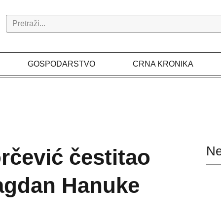
Search
GOSPODARSTVO
CRNA KRONIKA
Ne
rčević čestitao
agdan Hanuke