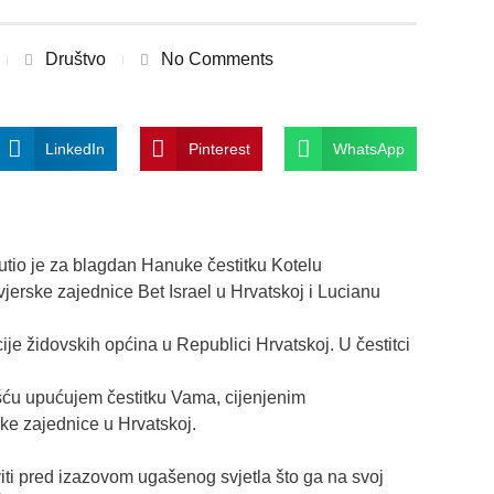
Društvo
No Comments
LinkedIn
Pinterest
WhatsApp
tio je za blagdan Hanuke čestitku Kotelu
erske zajednice Bet Israel u Hrvatskoj i Lucianu
je židovskih općina u Republici Hrvatskoj. U čestitci
ću upućujem čestitku Vama, cijenjenim
ke zajednice u Hrvatskoj.
iti pred izazovom ugašenog svjetla što ga na svoj