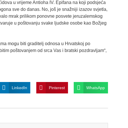
 Židova u vrijeme Antioha IV. Epifana na koji podsjeća
ona sve do danas. No, još je snažniji izazov svjetla,
ivalo mrak prilikom ponovne posvete jeruzalemskog
tvaruje u poštovanju svake ljudske osobe kao Božjeg
ma mogu biti graditelj odnosa u Hrvatskoj po
bitim poštovanjem od srca Vas i bratski pozdravljam“,
LinkedIn
Pinterest
WhatsApp