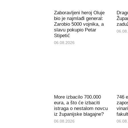
Zaboravljeni heroj Oluje
Drago
bio je najmlađi general:
Župan
Zarobio 5000 vojnika, a
zaduž
slavu pokupio Petar
06.08
Stipetić
06.08.2026
More izbacilo 700.000
746 e
eura, a što će izbaciti
zapos
istraga o nestalom novcu
vinar
iz županijske blagajne?
fakul
06.08.2026
06.08