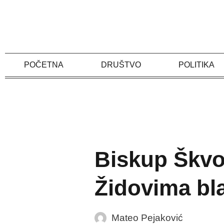
Skip
to
content
POČETNA
DRUŠTVO
POLITIKA
Biskup Škvo
Židovima bl
Mateo Pejaković