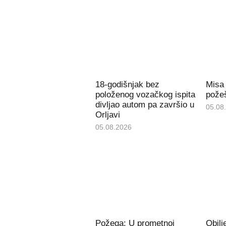
18-godišnjak bez
Misa
položenog vozačkog ispita
požeš
divljao autom pa završio u
05.08
Orljavi
05.08.2026
Požega: U prometnoj
Obil