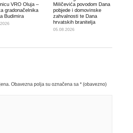
tnicu VRO Oluja –
Miličevića povodom Dana
ka gradonačelnika
pobjede i domovinske
a Budimira
zahvalnosti te Dana
hrvatskih branitelja
.2026
05.08.2026
jena.
Obavezna polja su označena sa
* (obavezno)