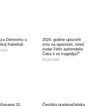
 za Domovinu u
2024. godine upozorili
koj Katedrali
smo na opasnost, sinoć
sudar četiri automobila:
.2026
Čeka li se tragedija?”
05.08.2026
ježavamo 31.
Čestitka gradonačelnika