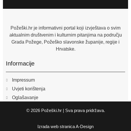
e
b
o
o
k
-
f
Požeški.hr je informativni portal koji izvještava o svim
aktualnim društvenim i kulturnim pitanjima na području
Grada Požege, Požeško slavonske županije, regije i
Hrvatske.
Informacije
Impressum
Uvjeti korištenja
Oglašavanje
© 2026 Požeški.hr | Sva prava pridržava.
Izrada web stranica
A-Design