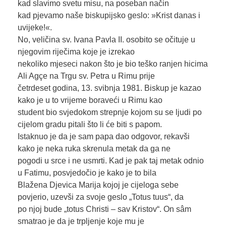
kad slavimo svetu misu, na poseban način
kad pjevamo naše biskupijsko geslo: »Krist danas i
uvijeke!«.
No, veličina sv. Ivana Pavla II. osobito se očituje u
njegovim riječima koje je izrekao
nekoliko mjeseci nakon što je bio teško ranjen hicima
Ali Agçe na Trgu sv. Petra u Rimu prije
četrdeset godina, 13. svibnja 1981. Biskup je kazao
kako je u to vrijeme boraveći u Rimu kao
student bio svjedokom strepnje kojom su se ljudi po
cijelom gradu pitali što li će biti s papom.
Istaknuo je da je sam papa dao odgovor, rekavši
kako je neka ruka skrenula metak da ga ne
pogodi u srce i ne usmrti. Kad je pak taj metak odnio
u Fatimu, posvjedočio je kako je to bila
Blažena Djevica Marija kojoj je cijeloga sebe
povjerio, uzevši za svoje geslo „Totus tuus“, da
po njoj bude „totus Christi – sav Kristov“. On sâm
smatrao je da je trpljenje koje mu je