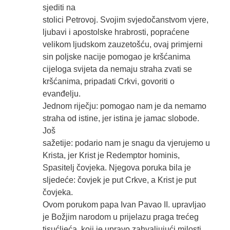
sjediti na
stolici Petrovoj. Svojim svjedočanstvom vjere,
ljubavi i apostolske hrabrosti, popraćene
velikom ljudskom zauzetošću, ovaj primjerni
sin poljske nacije pomogao je kršćanima
cijeloga svijeta da nemaju straha zvati se
kršćanima, pripadati Crkvi, govoriti o
evanđelju.
Jednom riječju: pomogao nam je da nemamo
straha od istine, jer istina je jamac slobode.
Još
sažetije: podario nam je snagu da vjerujemo u
Krista, jer Krist je Redemptor hominis,
Spasitelj čovjeka. Njegova poruka bila je
sljedeće: čovjek je put Crkve, a Krist je put
čovjeka.
Ovom porukom papa Ivan Pavao II. upravljao
je Božjim narodom u prijelazu praga trećeg
tisućljeća, koji je upravo zahvaljujući milosti