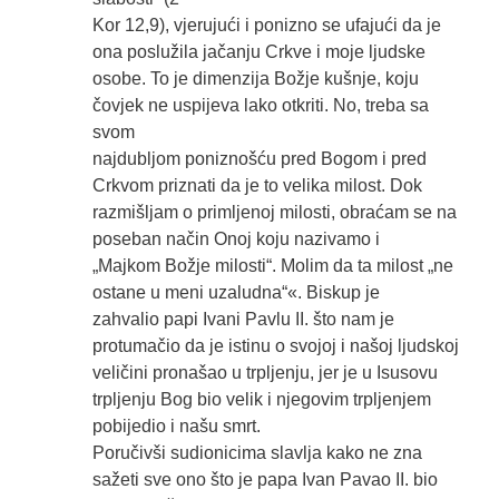
Kor 12,9), vjerujući i ponizno se ufajući da je
ona poslužila jačanju Crkve i moje ljudske
osobe. To je dimenzija Božje kušnje, koju
čovjek ne uspijeva lako otkriti. No, treba sa
svom
najdubljom poniznošću pred Bogom i pred
Crkvom priznati da je to velika milost. Dok
razmišljam o primljenoj milosti, obraćam se na
poseban način Onoj koju nazivamo i
„Majkom Božje milosti“. Molim da ta milost „ne
ostane u meni uzaludna“«. Biskup je
zahvalio papi Ivani Pavlu II. što nam je
protumačio da je istinu o svojoj i našoj ljudskoj
veličini pronašao u trpljenju, jer je u Isusovu
trpljenju Bog bio velik i njegovim trpljenjem
pobijedio i našu smrt.
Poručivši sudionicima slavlja kako ne zna
sažeti sve ono što je papa Ivan Pavao II. bio