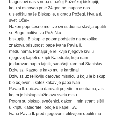
blagoslovi nas s neba u našoj Požeškoj biskupiji,
koju si osnovao prije 24 godine, napose nas
u sjedištu naše Biskupije, u gradu Požegi. Hvala ti,
sveti Oče!«
Nakon popričesne molitve svi sudionici slavlja uputili
su Bogu molitvu za Požešku
biskupiju. Biskup je potom podsjetio na nekoliko
znakova prisutnosti pape Ivana Pavla II.
među nama. Ponajprije relikvija njegove krvi u
njegovoj kapeli u kripti Katedrale, koju nam
je darovao papin tajnik, sadašnji kardinal Stanisłav
Dziwisz. Kazao je kako mu je kardinal
Dziwisz uz relikviju darovao misnicu u koju je biskup
bio odjeven, i kalež kakav je papa Ivan
Pavao II. običavao darovati pojedinim osobama, a s
kojim je biskup služio ovu svetu misu.
Potom su biskup, svećenici, đakoni i ministranti sišli
u kriptu Katedrale i ondje u kapeli Sv.
Ivana Pavla II. pred njegovom relikvijom uputili mu