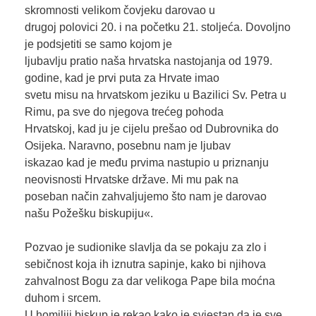
skromnosti velikom čovjeku darovao u
drugoj polovici 20. i na početku 21. stoljeća. Dovoljno
je podsjetiti se samo kojom je
ljubavlju pratio naša hrvatska nastojanja od 1979.
godine, kad je prvi puta za Hrvate imao
svetu misu na hrvatskom jeziku u Bazilici Sv. Petra u
Rimu, pa sve do njegova trećeg pohoda
Hrvatskoj, kad ju je cijelu prešao od Dubrovnika do
Osijeka. Naravno, posebnu nam je ljubav
iskazao kad je među prvima nastupio u priznanju
neovisnosti Hrvatske države. Mi mu pak na
poseban način zahvaljujemo što nam je darovao
našu Požešku biskupiju«.
Pozvao je sudionike slavlja da se pokaju za zlo i
sebičnost koja ih iznutra sapinje, kako bi njihova
zahvalnost Bogu za dar velikoga Pape bila moćna
duhom i srcem.
U homiliji biskup je rekao kako je svjestan da je sve