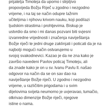
prijatelja Timoteja da uporno i strpljivo
propovijeda Božju Riječ u zgodno i nezgodno
vrijeme, i na taj se način odupre lažnim
učiteljima i njihovu krivom nauku, koji podilazi
ljudskim strastima i prohtjevima. Biskup je
ustvrdio da smo i mi danas pozvani biti svjesni
izvanredne vrijednosti i značenja naviještanja
Božje riječi te jedni druge zaklinjati i poticati da je na
najbolji mogući način ostvarujemo u
svojoj svakodnevici. Kazao je da ne zna kako je
završio navedeni Pavlov poticaj Timoteju, ali
da znade kako je on u sv. Ivanu Pavlu II. našao
odgovor na način da se on sav dao na
naviještanje Božje riječi. U zgodno i nezgodno
vrijeme, u različitim prigodama i u svim
dijelovima svijeta neumorno je uvjeravao, tumačio,
otkrivao dimenzije Božje riječi, njegove
istine o nama.