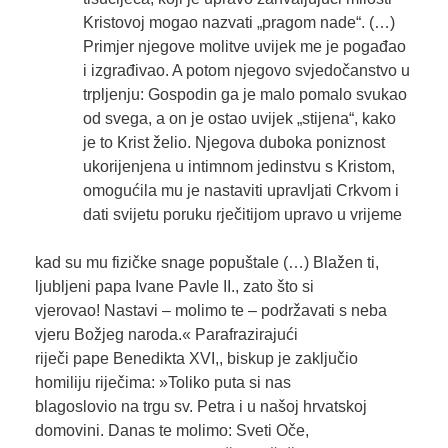
Kristovoj mogao nazvati „pragom nade“. (…)
Primjer njegove molitve uvijek me je pogađao
i izgrađivao. A potom njegovo svjedočanstvo u
trpljenju: Gospodin ga je malo pomalo svukao
od svega, a on je ostao uvijek „stijena“, kako
je to Krist želio. Njegova duboka poniznost
ukorijenjena u intimnom jedinstvu s Kristom,
omogućila mu je nastaviti upravljati Crkvom i
dati svijetu poruku rječitijom upravo u vrijeme
kad su mu fizičke snage popuštale (…) Blažen ti,
ljubljeni papa Ivane Pavle II., zato što si
vjerovao! Nastavi – molimo te – podržavati s neba
vjeru Božjeg naroda.« Parafrazirajući
riječi pape Benedikta XVI,, biskup je zaključio
homiliju riječima: »Toliko puta si nas
blagoslovio na trgu sv. Petra i u našoj hrvatskoj
domovini. Danas te molimo: Sveti Oče,