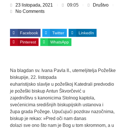
23 listopada, 2021
09:05
Društvo
No Comments
Facebook
Twitter
LinkedIn
Pinterest
WhatsApp
Na blagdan sv. Ivana Pavla II., utemeljitelja Požeške
biskupije, 22. listopada
euharistijsko slavlje u požeškoj Katedrali predvodio
je požeški biskup Antun Škvorčević u
zajedništvu s kanonicima Stolnog kaptola,
svećenicima središnjih biskupijskih ustanova i
župa grada Požege. Upućujući pozdrav nazočnima,
biskup je rekao: »Pred oči nam danas
dolazi sve ono što nam je Bog u tom skromnom, a u