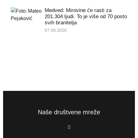
Medved: Mirovine će rasti za
201.304 ljudi. To je više od 70 posto
svih branitelja
07.08.2026
Naše društvene mreže
F
a
c