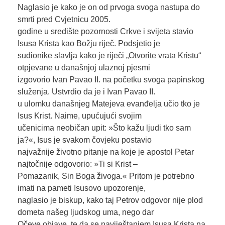
Naglasio je kako je on od prvoga svoga nastupa do
smrti pred Cvjetnicu 2005.
godine u središte pozornosti Crkve i svijeta stavio
Isusa Krista kao Božju riječ. Podsjetio je
sudionike slavlja kako je riječi „Otvorite vrata Kristu“
otpjevane u današnjoj ulaznoj pjesmi
izgovorio Ivan Pavao II. na početku svoga papinskog
služenja. Ustvrdio da je i Ivan Pavao II.
u ulomku današnjeg Matejeva evanđelja učio tko je
Isus Krist. Naime, upućujući svojim
učenicima neobičan upit: »Što kažu ljudi tko sam
ja?«, Isus je svakom čovjeku postavio
najvažnije životno pitanje na koje je apostol Petar
najtočnije odgovorio: »Ti si Krist –
Pomazanik, Sin Boga živoga.« Pritom je potrebno
imati na pameti Isusovo upozorenje,
naglasio je biskup, kako taj Petrov odgovor nije plod
dometa našeg ljudskog uma, nego dar
Očeve objave, te da se naviještanjem Isusa Krista na