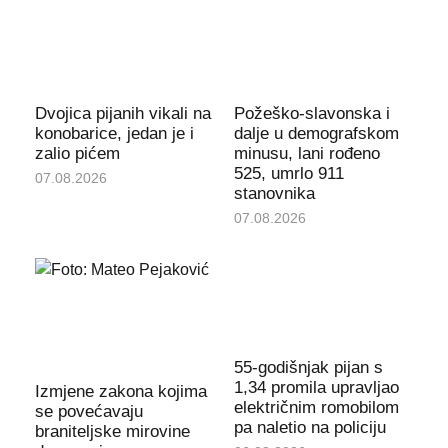
Dvojica pijanih vikali na
Požeško-slavonska i
konobarice, jedan je i
dalje u demografskom
zalio pićem
minusu, lani rođeno
525, umrlo 911
07.08.2026
stanovnika
07.08.2026
55-godišnjak pijan s
1,34 promila upravljao
Izmjene zakona kojima
električnim romobilom
se povećavaju
pa naletio na policiju
braniteljske mirovine