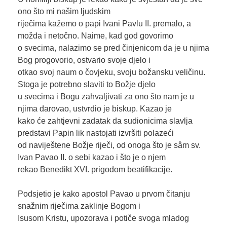
ono što mi našim ljudskim
riječima kažemo o papi Ivani Pavlu II. premalo, a
možda i netočno. Naime, kad god govorimo
o svecima, nalazimo se pred činjenicom da je u njima
Bog progovorio, ostvario svoje djelo i
otkao svoj naum o čovjeku, svoju božansku veličinu.
Stoga je potrebno slaviti to Božje djelo
u svecima i Bogu zahvaljivati za ono što nam je u
njima darovao, ustvrdio je biskup. Kazao je
kako će zahtjevni zadatak da sudionicima slavlja
predstavi Papin lik nastojati izvršiti polazeći
od naviještene Božje riječi, od onoga što je sâm sv.
Ivan Pavao II. o sebi kazao i što je o njem
rekao Benedikt XVI. prigodom beatifikacije.
Podsjetio je kako apostol Pavao u prvom čitanju
snažnim riječima zaklinje Bogom i
Isusom Kristu, upozorava i potiče svoga mladog