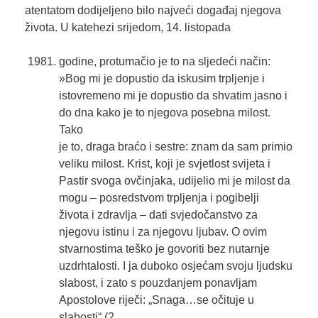
atentatom dodijeljeno bilo najveći događaj njegova
života. U katehezi srijedom, 14. listopada
godine, protumačio je to na sljedeći način:
»Bog mi je dopustio da iskusim trpljenje i
istovremeno mi je dopustio da shvatim jasno i
do dna kako je to njegova posebna milost.
Tako
je to, draga braćo i sestre: znam da sam primio
veliku milost. Krist, koji je svjetlost svijeta i
Pastir svoga ovčinjaka, udijelio mi je milost da
mogu – posredstvom trpljenja i pogibelji
života i zdravlja – dati svjedočanstvo za
njegovu istinu i za njegovu ljubav. O ovim
stvarnostima teško je govoriti bez nutarnje
uzdrhtalosti. I ja duboko osjećam svoju ljudsku
slabost, i zato s pouzdanjem ponavljam
Apostolove riječi: „Snaga…se očituje u
slabosti“ (2