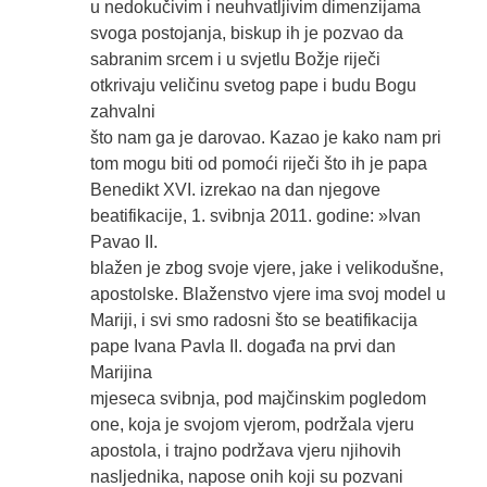
u nedokučivim i neuhvatljivim dimenzijama
svoga postojanja, biskup ih je pozvao da
sabranim srcem i u svjetlu Božje riječi
otkrivaju veličinu svetog pape i budu Bogu
zahvalni
što nam ga je darovao. Kazao je kako nam pri
tom mogu biti od pomoći riječi što ih je papa
Benedikt XVI. izrekao na dan njegove
beatifikacije, 1. svibnja 2011. godine: »Ivan
Pavao II.
blažen je zbog svoje vjere, jake i velikodušne,
apostolske. Blaženstvo vjere ima svoj model u
Mariji, i svi smo radosni što se beatifikacija
pape Ivana Pavla II. događa na prvi dan
Marijina
mjeseca svibnja, pod majčinskim pogledom
one, koja je svojom vjerom, podržala vjeru
apostola, i trajno podržava vjeru njihovih
nasljednika, napose onih koji su pozvani