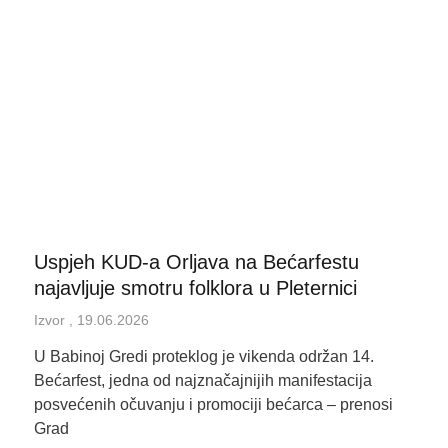
Page
Page
Page
Page
Page
Uspjeh KUD-a Orljava na Bećarfestu
najavljuje smotru folklora u Pleternici
Izvor
19.06.2026
U Babinoj Gredi proteklog je vikenda održan 14.
Bećarfest, jedna od najznačajnijih manifestacija
posvećenih očuvanju i promociji bećarca – prenosi
Grad