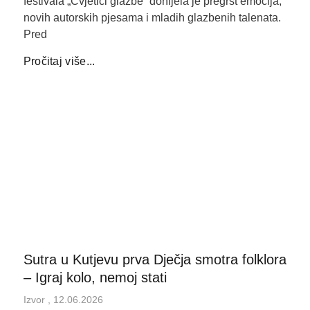
festivala „Cvjetići glazbe“ donijela je pregršt emocija,
novih autorskih pjesama i mladih glazbenih talenata.
Pred
Pročitaj više...
Sutra u Kutjevu prva Dječja smotra folklora
– Igraj kolo, nemoj stati
Izvor
12.06.2026