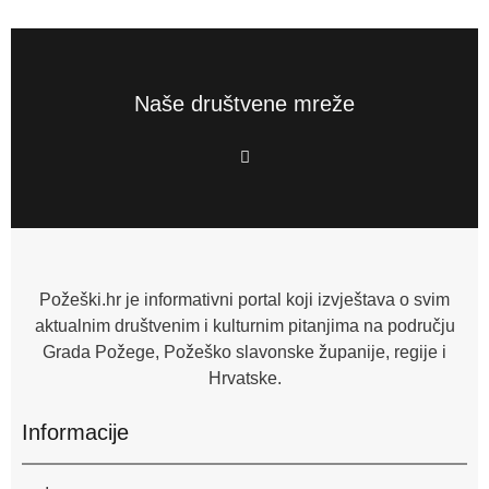
Naše društvene mreže
F
a
c
e
b
o
o
k
-
f
Požeški.hr je informativni portal koji izvještava o svim
aktualnim društvenim i kulturnim pitanjima na području
Grada Požege, Požeško slavonske županije, regije i
Hrvatske.
Informacije