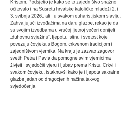
Kristom. Podsjetio je kako se to zajedništvo snažno
očitovalo i na Susretu hrvatske katoličke mladeži 2. i
3. svibnja 2026., ali i u svakom euharistijskom slavlju.
Zahvaljujući izvođačima na daru glazbe, rekao je da
su svojim izvedbama u vrućoj ljetnoj večeri donijeli
„duhovnu svježinu“, ljepotu, istinu i svetost koje
povezuju čovjeka s Bogom, crkvenom tradicijom i
zajedništvom vjernika. Na kraju je zazvao zagovor
svetih Petra i Pavla da pomogne svim vjernicima
živjeti i svjedočiti vjeru i ljubav prema Kristu, Crkvi i
svakom čovjeku, istaknuvši kako je i ljepota sakralne
glazbe jedan od dragocjenih načina takvog
svjedočenja.