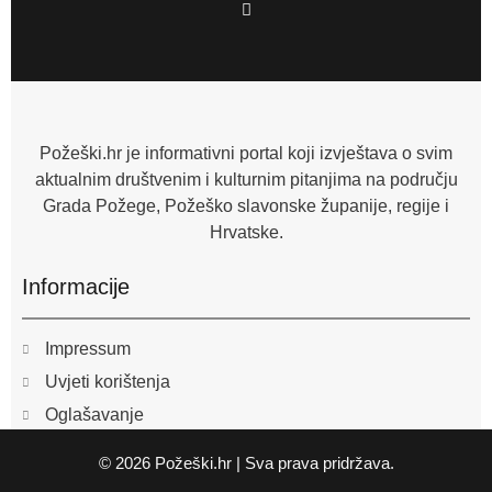
F
a
c
e
b
o
o
k
-
f
Požeški.hr je informativni portal koji izvještava o svim
aktualnim društvenim i kulturnim pitanjima na području
Grada Požege, Požeško slavonske županije, regije i
Hrvatske.
Informacije
Impressum
Uvjeti korištenja
Oglašavanje
© 2026 Požeški.hr | Sva prava pridržava.