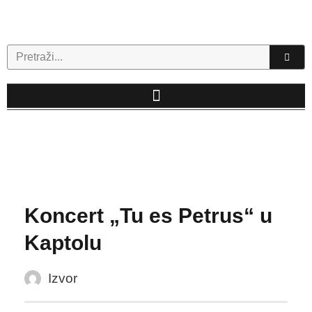
Skip
to
content
Search
Koncert „Tu es Petrus“ u
Kaptolu
Izvor