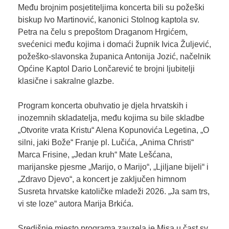
Među brojnim posjetiteljima koncerta bili su požeški
biskup Ivo Martinović, kanonici Stolnog kaptola sv.
Petra na čelu s prepoštom Draganom Hrgićem,
svećenici među kojima i domaći župnik Ivica Žuljević,
požeško-slavonska županica Antonija Jozić, načelnik
Općine Kaptol Dario Lončarević te brojni ljubitelji
klasične i sakralne glazbe.
Program koncerta obuhvatio je djela hrvatskih i
inozemnih skladatelja, među kojima su bile skladbe
„Otvorite vrata Kristu“ Alena Kopunovića Legetina, „O
silni, jaki Bože“ Franje pl. Lučića, „Anima Christi“
Marca Frisine, „Jedan kruh“ Mate Lešćana,
marijanske pjesme „Marijo, o Marijo“, „Ljiljane bijeli“ i
„Zdravo Djevo“, a koncert je zaključen himnom
Susreta hrvatske katoličke mladeži 2026. „Ja sam trs,
vi ste loze“ autora Marija Brkića.
Središnje mjesto programa zauzela je Misa u čast sv.