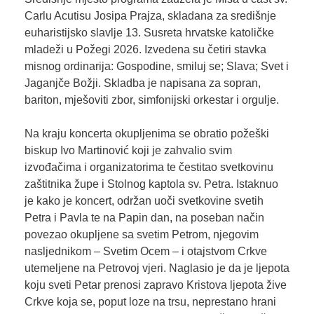
Carlu Acutisu Josipa Prajza, skladana za središnje
euharistijsko slavlje 13. Susreta hrvatske katoličke
mladeži u Požegi 2026. Izvedena su četiri stavka
misnog ordinarija: Gospodine, smiluj se; Slava; Svet i
Jaganjče Božji. Skladba je napisana za sopran,
bariton, mješoviti zbor, simfonijski orkestar i orgulje.
Na kraju koncerta okupljenima se obratio požeški
biskup Ivo Martinović koji je zahvalio svim
izvođačima i organizatorima te čestitao svetkovinu
zaštitnika župe i Stolnog kaptola sv. Petra. Istaknuo
je kako je koncert, održan uoči svetkovine svetih
Petra i Pavla te na Papin dan, na poseban način
povezao okupljene sa svetim Petrom, njegovim
nasljednikom – Svetim Ocem – i otajstvom Crkve
utemeljene na Petrovoj vjeri. Naglasio je da je ljepota
koju sveti Petar prenosi zapravo Kristova ljepota žive
Crkve koja se, poput loze na trsu, neprestano hrani