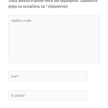
Vaša adresa e-pošte neće biti objavljena.
Obavezna
polja su označena sa
* (obavezno)
Upišite
ovdje...
Ime*
E-
pošta*