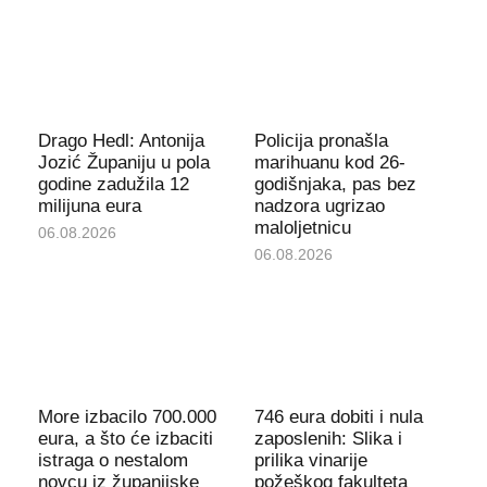
Drago Hedl: Antonija
Policija pronašla
Jozić Županiju u pola
marihuanu kod 26-
godine zadužila 12
godišnjaka, pas bez
milijuna eura
nadzora ugrizao
maloljetnicu
06.08.2026
06.08.2026
More izbacilo 700.000
746 eura dobiti i nula
eura, a što će izbaciti
zaposlenih: Slika i
istraga o nestalom
prilika vinarije
novcu iz županijske
požeškog fakulteta