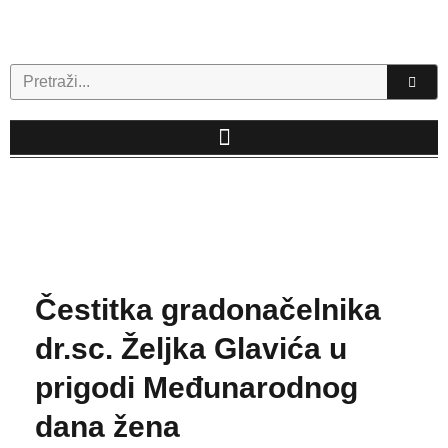
Skip
to
content
Search
Čestitka gradonačelnika
dr.sc. Željka Glavića u
prigodi Međunarodnog
dana žena