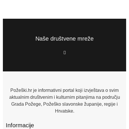
Naše društvene mreže
F
a
c
e
b
o
o
k
-
f
Požeški.hr je informativni portal koji izvještava o svim
aktualnim društvenim i kulturnim pitanjima na području
Grada Požege, Požeško slavonske županije, regije i
Hrvatske.
Informacije