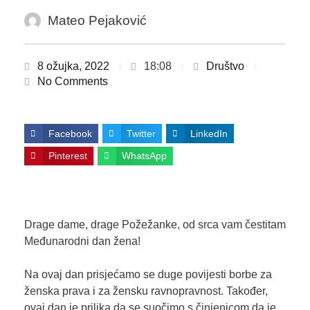
Mateo Pejaković
8 ožujka, 2022
18:08
Društvo
No Comments
Facebook
Twitter
LinkedIn
Pinterest
WhatsApp
Drage dame, drage Požežanke, od srca vam čestitam
Međunarodni dan žena!
Na ovaj dan prisjećamo se duge povijesti borbe za
ženska prava i za žensku ravnopravnost. Također,
ovaj dan je prilika da se suočimo s činjenicom da je