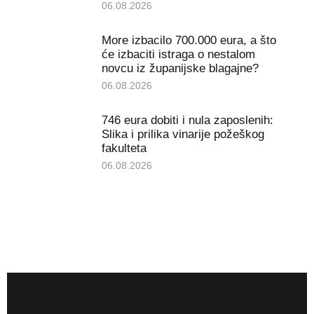
06.08.2026
More izbacilo 700.000 eura, a što
će izbaciti istraga o nestalom
novcu iz županijske blagajne?
06.08.2026
746 eura dobiti i nula zaposlenih:
Slika i prilika vinarije požeškog
fakulteta
06.08.2026