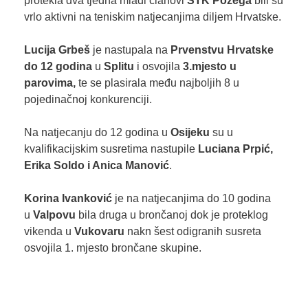
protekla dva tjedna mladi članovi
ŠTK Požega
bili su
vrlo aktivni na teniskim natjecanjima diljem Hrvatske.
Lucija Grbeš
je nastupala na
Prvenstvu Hrvatske
do 12 godina
u
Splitu
i osvojila
3.mjesto u
parovima,
te se plasirala među najboljih 8 u
pojedinačnoj konkurenciji.
Na natjecanju do 12 godina u
Osijeku
su u
kvalifikacijskim susretima nastupile
Luciana Prpić,
Erika Soldo i Anica Manović
.
Korina Ivanković
je na natjecanjima do 10 godina
u
Valpovu
bila druga u brončanoj dok je proteklog
vikenda u
Vukovaru
nakn šest odigranih susreta
osvojila 1. mjesto brončane skupine.