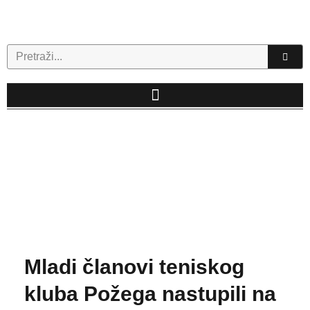
Skip
to
content
Search
Mladi članovi teniskog
kluba Požega nastupili na