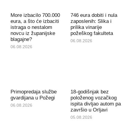
More izbacilo 700.000
746 eura dobiti i nula
eura, a što će izbaciti
zaposlenih: Slika i
istraga o nestalom
prilika vinarije
novcu iz županijske
požeškog fakulteta
blagajne?
06.08.2026
06.08.2026
Primopredaja službe
18-godišnjak bez
gvardijana u Požegi
položenog vozačkog
ispita divljao autom pa
06.08.2026
završio u Orljavi
05.08.2026