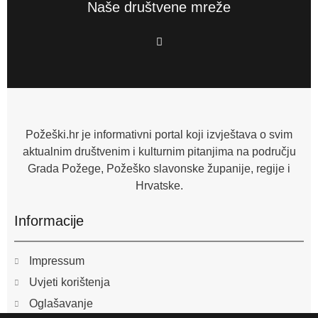
Naše društvene mreže
F
a
c
e
b
o
o
k
-
f
Požeški.hr je informativni portal koji izvještava o svim
aktualnim društvenim i kulturnim pitanjima na području
Grada Požege, Požeško slavonske županije, regije i
Hrvatske.
Informacije
Impressum
Uvjeti korištenja
Oglašavanje