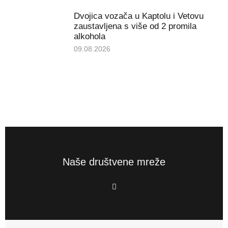
Dvojica vozača u Kaptolu i Vetovu
zaustavljena s više od 2 promila
alkohola
09.08.2026
Naše društvene mreže
F
a
c
e
b
o