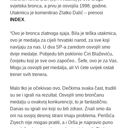
svjetska bronca, a prvu je osvojila 1998. godine.
Utakmicu je komentirao Zlatko Dalić – prenosi
INDEX
.
“Ovo je bronca zlatnoga sjaja. Bila je teška utakmica,
ovo je medalja za cijeli hrvatski narod, za sve koji
navijaju za nas. U dva SP-a zaredom osvojili smo
dvije medalje. Pobjedu bih poklonio Ćiri Blaževiću,
čovjeku koji je sve ovo započeo.. Šefe, ovo je za Vas.
Mogu ja osvojiti pet medalja, ali Vi ćete uvijek ostati
trener svih trenera.
Malo tko je očekivao ovo. Dečkima svaka čast, trudili
su se i igrali na rezultat. Osvojili smo brončanu
medalju u ovakvoj konkurenciji, to je fantastično.
Danas su igrali svi koji su bili zdravi. Znali smo da
oni na svojoj desnoj strani imaju problema. Perišića
Ziyech nije mogao pratiti, a i Orša je napravio puno