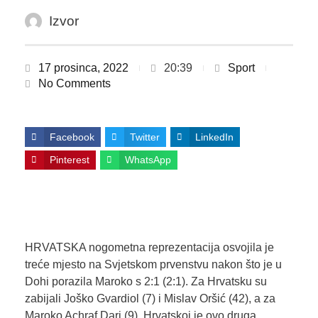
Izvor
17 prosinca, 2022
20:39
Sport
No Comments
Facebook
Twitter
LinkedIn
Pinterest
WhatsApp
HRVATSKA nogometna reprezentacija osvojila je
treće mjesto na Svjetskom prvenstvu nakon što je u
Dohi porazila Maroko s 2:1 (2:1). Za Hrvatsku su
zabijali Joško Gvardiol (7) i Mislav Oršić (42), a za
Maroko Achraf Dari (9). Hrvatskoj je ovo druga