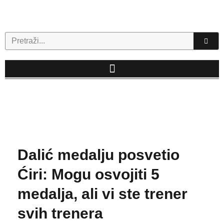
Skip
to
content
Search
Dalić medalju posvetio
Ćiri: Mogu osvojiti 5
medalja, ali vi ste trener
svih trenera