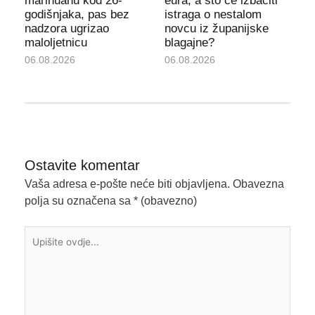
marihuanu kod 26-
eura, a što će izbaciti
godišnjaka, pas bez
istraga o nestalom
nadzora ugrizao
novcu iz županijske
maloljetnicu
blagajne?
06.08.2026
06.08.2026
Ostavite komentar
Vaša adresa e-pošte neće biti objavljena.
Obavezna
polja su označena sa
* (obavezno)
Upišite
ovdje...