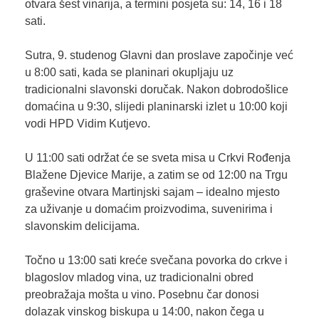
otvara šest vinarija, a termini posjeta su: 14, 16 i 18
sati.
Sutra, 9. studenog Glavni dan proslave započinje već
u 8:00 sati, kada se planinari okupljaju uz
tradicionalni slavonski doručak. Nakon dobrodošlice
domaćina u 9:30, slijedi planinarski izlet u 10:00 koji
vodi HPD Vidim Kutjevo.
U 11:00 sati održat će se sveta misa u Crkvi Rođenja
Blažene Djevice Marije, a zatim se od 12:00 na Trgu
graševine otvara Martinjski sajam – idealno mjesto
za uživanje u domaćim proizvodima, suvenirima i
slavonskim delicijama.
Točno u 13:00 sati kreće svečana povorka do crkve i
blagoslov mladog vina, uz tradicionalni obred
preobražaja mošta u vino. Posebnu čar donosi
dolazak vinskog biskupa u 14:00, nakon čega u