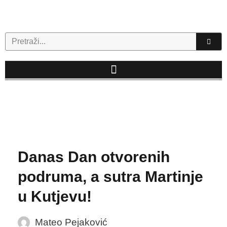
Skip
to
content
Search
Danas Dan otvorenih
podruma, a sutra Martinje
u Kutjevu!
Mateo Pejaković