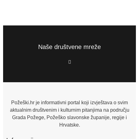
Naše društvene mreže
F
a
c
e
b
o
o
k
-
f
Požeški.hr je informativni portal koji izvještava o svim
aktualnim društvenim i kulturnim pitanjima na području
Grada Požege, Požeško slavonske županije, regije i
Hrvatske.