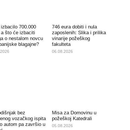
izbacilo 700.000
746 eura dobiti i nula
 a što će izbaciti
zaposlenih: Slika i prilika
ga o nestalom novcu
vinarije požeškog
panijske blagajne?
fakulteta
.2026
06.08.2026
dišnjak bez
Misa za Domovinu u
enog vozačkog ispita
požeškoj Katedrali
ao autom pa završio u
05.08.2026