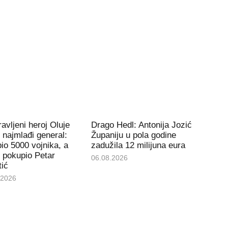
avljeni heroj Oluje
Drago Hedl: Antonija Jozić
e najmlađi general:
Županiju u pola godine
io 5000 vojnika, a
zadužila 12 milijuna eura
 pokupio Petar
06.08.2026
tić
.2026