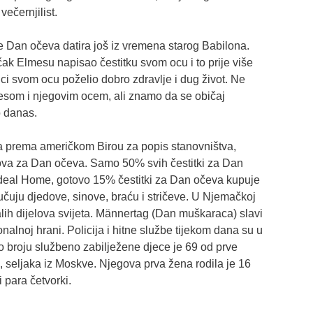
večernjilist.
e Dan očeva datira još iz vremena starog Babilona.
čak Elmesu napisao čestitku svom ocu i to prije više
ci svom ocu poželio dobro zdravlje i dug život. Ne
esom i njegovim ocem, ali znamo da se običaj
 danas.
a, a prema američkom Birou za popis stanovništva,
arova za Dan očeva. Samo 50% svih čestitki za Dan
Ideal Home, gotovo 15% čestitki za Dan očeva kupuje
učuju djedove, sinove, braću i stričeve. U Njemačkoj
lih dijelova svijeta. Männertag (Dan muškaraca) slavi
nalnoj hrani. Policija i hitne službe tijekom dana su u
po broju službeno zabilježene djece je 69 od prve
 seljaka iz Moskve. Njegova prva žena rodila je 16
i para četvorki.