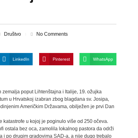
Društvo
No Comments
LinkedIn
Pinterest
WhatsApp
 zemalja poput Lihtenštajna i Italije, 19. ožujka
tum u Hrvatskoj izabran zbog blagdana sv. Josipa,
edinjenim Američkim Državama, obilježen je prvi Dan
 katastrofe u kojoj je poginulo više od 250 očeva.
rofi ostala bez oca, zamolila lokalnog pastora da održi
ila i po drugim gradovima SAD-a, a nije dugo trebalo