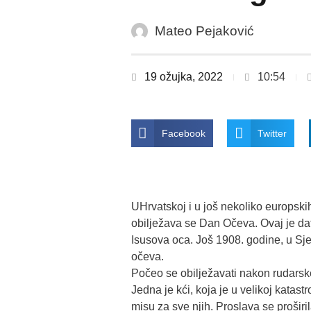
Mateo Pejaković
19 ožujka, 2022
10:54
Facebook
Twitter
UHrvatskoj i u još nekoliko europskih
obilježava se Dan Očeva. Ovaj je da
Isusova oca. Još 1908. godine, u Sj
očeva.
Počeo se obilježavati nakon rudarske
Jedna je kći, koja je u velikoj katast
misu za sve njih. Proslava se prošir