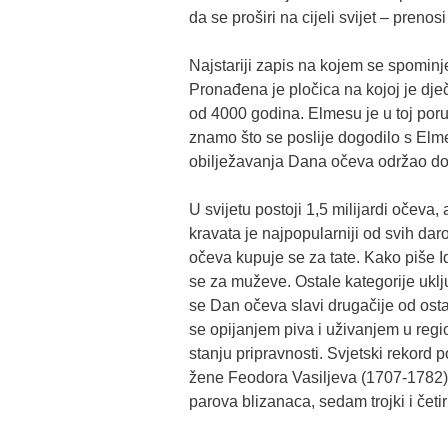
da se proširi na cijeli svijet – prenosi 
Najstariji zapis na kojem se spominj
Pronađena je pločica na kojoj je dje
od 4000 godina. Elmesu je u toj poru
znamo što se poslije dogodilo s Elm
obilježavanja Dana očeva održao do
U svijetu postoji 1,5 milijardi očev
kravata je najpopularniji od svih d
očeva kupuje se za tate. Kako piše 
se za muževe. Ostale kategorije uklj
se Dan očeva slavi drugačije od osta
se opijanjem piva i uživanjem u regio
stanju pripravnosti. Svjetski rekord 
žene Feodora Vasiljeva (1707-1782),
parova blizanaca, sedam trojki i četir