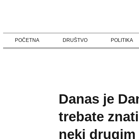
Skip
to
content
POČETNA
DRUŠTVO
POLITIKA
Danas je Da
trebate znati
neki drugim