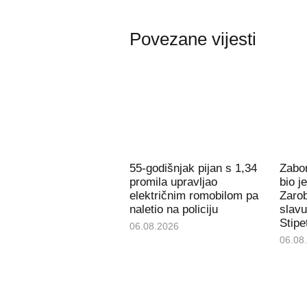
Povezane vijesti
55-godišnjak pijan s 1,34
Zabor
promila upravljao
bio j
električnim romobilom pa
Zarob
naletio na policiju
slavu
Stipe
06.08.2026
06.08