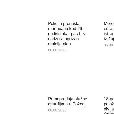
Policija pronašla
More 
marihuanu kod 26-
eura,
godišnjaka, pas bez
istra
nadzora ugrizao
iz žu
maloljetnicu
06.08
06.08.2026
Primopredaja službe
18-go
gvardijana u Požegi
polož
divlj
06.08.2026