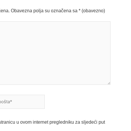
jena.
Obavezna polja su označena sa
* (obavezno)
a*
tranicu u ovom internet pregledniku za sljedeći put