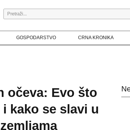
Search
GOSPODARSTVO
CRNA KRONIKA
Ne
n očeva: Evo što
 i kako se slavi u
 zemljama