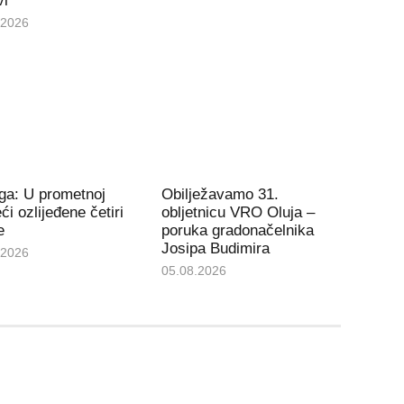
vi
.2026
ga: U prometnoj
Obilježavamo 31.
ći ozlijeđene četiri
obljetnicu VRO Oluja –
e
poruka gradonačelnika
Josipa Budimira
.2026
05.08.2026