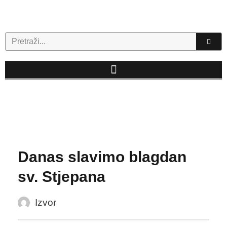
Skip
to
content
Search
Danas slavimo blagdan
sv. Stjepana
Izvor