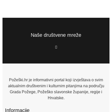
Naše društvene mreže
F
a
c
e
b
o
o
k
-
f
Požeški.hr je informativni portal koji izvještava o svim
aktualnim društvenim i kulturnim pitanjima na području
Grada Požege, Požeško slavonske županije, regije i
Hrvatske.
Informacije