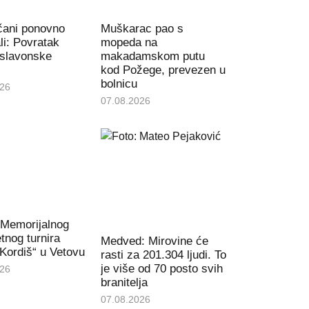
čani ponovno
Muškarac pao s
li: Povratak
mopeda na
 slavonske
makadamskom putu
kod Požege, prevezen u
bolnicu
026
07.08.2026
 Memorijalnog
nog turnira
Medved: Mirovine će
Kordiš“ u Vetovu
rasti za 201.304 ljudi. To
je više od 70 posto svih
026
branitelja
07.08.2026