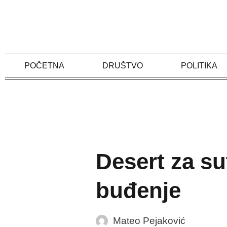
Skip
to
content
POČETNA
DRUŠTVO
POLITIKA
Desert za su
buđenje
Mateo Pejaković