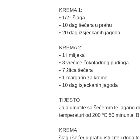
KREMA 1:
• 1/2 l šlaga
• 10 dag šećera u prahu
• 20 dag izsjeckanih jagoda
KREMA 2:
• 1 l mlijeka
• 3 vrećice čokoladnog pudinga
• 7 žlica šećera
• 1 margarin za kreme
• 10 dag isjeckanih jagoda
TIJESTO
Jaja umutite sa šećerom te lagano do
temperaturi od 200 ºC 50 minunta. Bis
KREMA
šlag i šećer u prahu istucite i dodajt