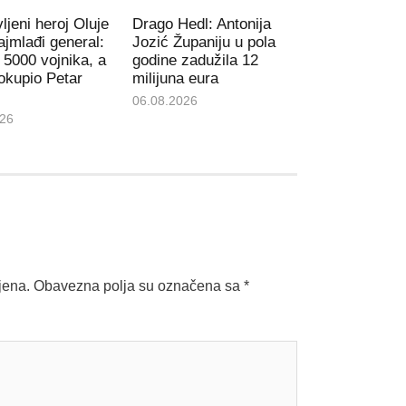
ljeni heroj Oluje
Drago Hedl: Antonija
najmlađi general:
Jozić Županiju u pola
 5000 vojnika, a
godine zadužila 12
okupio Petar
milijuna eura
06.08.2026
026
jena.
Obavezna polja su označena sa
*