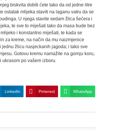
eg biskvita dobiti ćete tako da od jedne litre
te ostatak mlijeka staviti na laganu vatru da se
pudinga. U njega stavite sedam žlica šećera i
jeka, te sve to miješati tako da masa bude bez
 mlijeko i konstantno miješati, te kada se
rin za kreme, na način da mu naizmjenice
 jednu žlicu nasjeckanih jagoda; i tako sve
mjesu. Gotovu kremu namažite na gornju koru,
li ukrasom po vašem izboru.
LinkedIn
Pinterest
WhatsApp