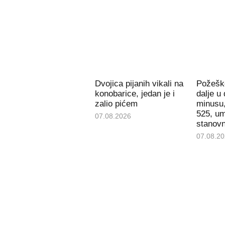
Dvojica pijanih vikali na
Požešk
konobarice, jedan je i
dalje 
zalio pićem
minusu,
525, um
07.08.2026
stanovn
07.08.2