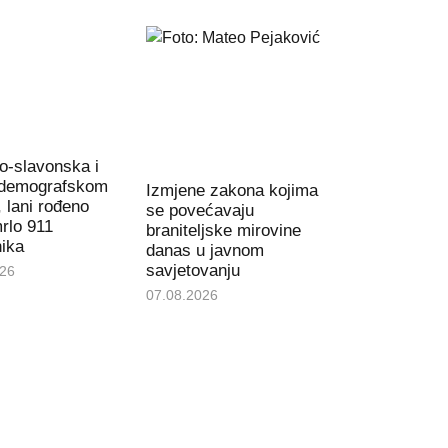
o-slavonska i
u demografskom
Izmjene zakona kojima
 lani rođeno
se povećavaju
rlo 911
braniteljske mirovine
ika
danas u javnom
savjetovanju
026
07.08.2026