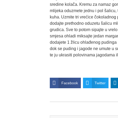
sredine kolača. Kremu za namaz gornj
mlijeka oduzmete jednu i pol šalicu, 
kuha. Uzmite tri vrećice čokoladnog 
dodajte prethodno oduzetu šalicu mli
grudica. Sve to potom sipajte u vrelo
smjesa ohladi miksajte jedan marga
dodajete 1 žlicu ohlađenog pudinga i
dok se puding i jagode ne umute u s
te ju ukrasiti polovinama jagodama i
Facebook
Twitter