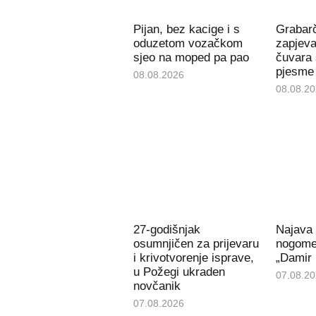
Pijan, bez kacige i s
Grabar
oduzetom vozačkom
zapjeva
sjeo na moped pa pao
čuvara
pjesme
08.08.2026
08.08.2
27-godišnjak
Najava
osumnjičen za prijevaru
nogomet
i krivotvorenje isprave,
„Damir 
u Požegi ukraden
07.08.2
novčanik
07.08.2026