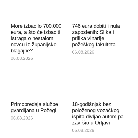
More izbacilo 700.000
746 eura dobiti i nula
eura, a što će izbaciti
zaposlenih: Slika i
istraga o nestalom
prilika vinarije
novcu iz županijske
požeškog fakulteta
blagajne?
06.08.2026
06.08.2026
Primopredaja službe
18-godišnjak bez
gvardijana u Požegi
položenog vozačkog
ispita divljao autom pa
06.08.2026
završio u Orljavi
05.08.2026