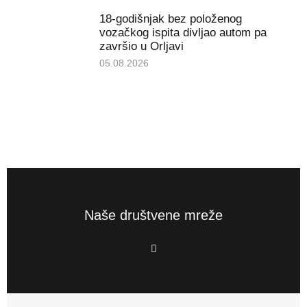
18-godišnjak bez položenog
vozačkog ispita divljao autom pa
završio u Orljavi
05.08.2026
Naše društvene mreže
F
a
c
e
b
o