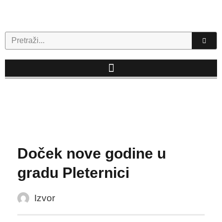
Skip
to
content
Search
Doček nove godine u
gradu Pleternici
Izvor