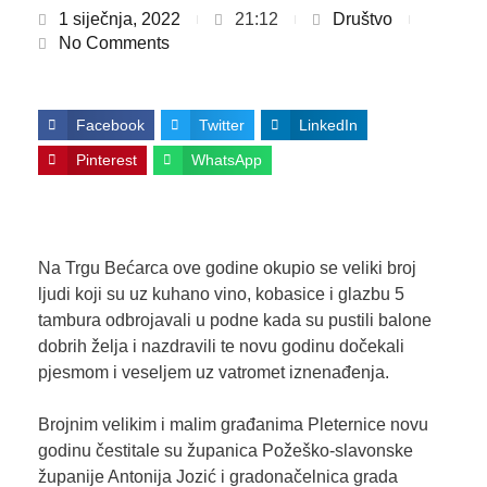
1 siječnja, 2022
21:12
Društvo
No Comments
Facebook
Twitter
LinkedIn
Pinterest
WhatsApp
Na Trgu Bećarca ove godine okupio se veliki broj
ljudi koji su uz kuhano vino, kobasice i glazbu 5
tambura odbrojavali u podne kada su pustili balone
dobrih želja i nazdravili te novu godinu dočekali
pjesmom i veseljem uz vatromet iznenađenja.
Brojnim velikim i malim građanima Pleternice novu
godinu čestitale su županica Požeško-slavonske
županije Antonija Jozić i gradonačelnica grada