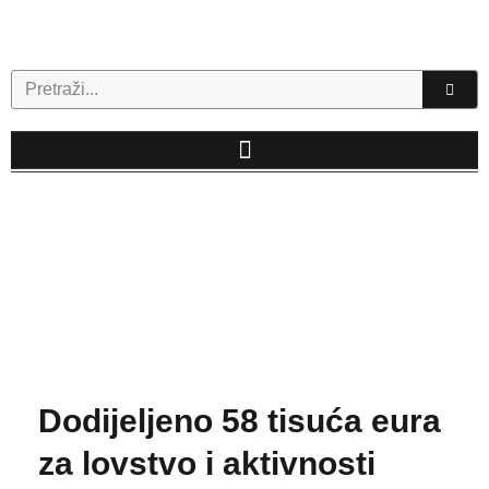
Skip
to
content
Search
Dodijeljeno 58 tisuća eura
za lovstvo i aktivnosti