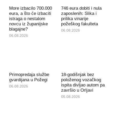
More izbacilo 700.000
746 eura dobiti i nula
eura, a što će izbaciti
zaposlenih: Slika i
istraga o nestalom
prilika vinarije
novcu iz županijske
požeškog fakulteta
blagajne?
06.08.2026
06.08.2026
Primopredaja službe
18-godišnjak bez
gvardijana u Požegi
položenog vozačkog
ispita divljao autom pa
06.08.2026
završio u Orljavi
05.08.2026