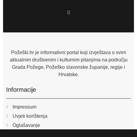
F
a
c
e
b
o
o
k
-
f
Požeški.hr je informativni portal koji izvještava o svim
aktualnim društvenim i kulturnim pitanjima na području
Grada Požege, Požeško slavonske županije, regije i
Hrvatske.
Informacije
Impressum
Uvjeti korištenja
Oglašavanje