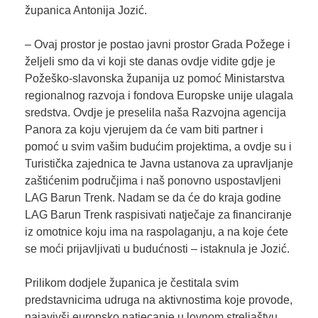
županica Antonija Jozić.
– Ovaj prostor je postao javni prostor Grada Požege i
željeli smo da vi koji ste danas ovdje vidite gdje je
Požeško-slavonska županija uz pomoć Ministarstva
regionalnog razvoja i fondova Europske unije ulagala
sredstva. Ovdje je preselila naša Razvojna agencija
Panora za koju vjerujem da će vam biti partner i
pomoć u svim vašim budućim projektima, a ovdje su i
Turistička zajednica te Javna ustanova za upravljanje
zaštićenim područjima i naš ponovno uspostavljeni
LAG Barun Trenk. Nadam se da će do kraja godine
LAG Barun Trenk raspisivati natječaje za financiranje
iz omotnice koju ima na raspolaganju, a na koje ćete
se moći prijavljivati u budućnosti – istaknula je Jozić.
Prilikom dodjele županica je čestitala svim
predstavnicima udruga na aktivnostima koje provode,
najavivši europsko natjecanje u lovnom streljaštvu