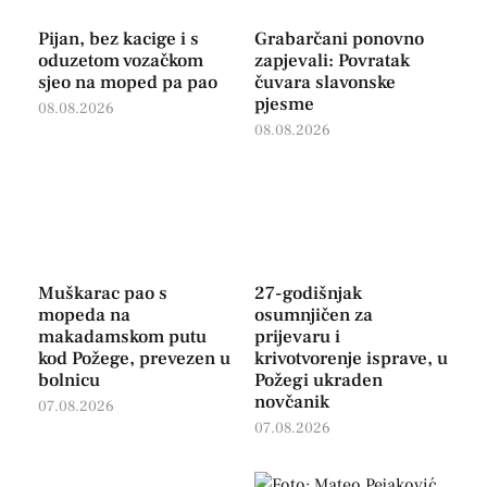
Pijan, bez kacige i s
Grabarčani ponovno
oduzetom vozačkom
zapjevali: Povratak
sjeo na moped pa pao
čuvara slavonske
pjesme
08.08.2026
08.08.2026
Muškarac pao s
27-godišnjak
mopeda na
osumnjičen za
makadamskom putu
prijevaru i
kod Požege, prevezen u
krivotvorenje isprave, u
bolnicu
Požegi ukraden
novčanik
07.08.2026
07.08.2026