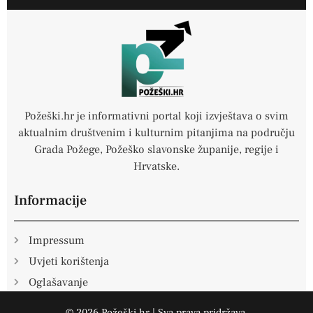
b
o
o
k
-
f
Požeški.hr je informativni portal koji izvještava o svim
aktualnim društvenim i kulturnim pitanjima na području
Grada Požege, Požeško slavonske županije, regije i
Hrvatske.
Informacije
Impressum
Uvjeti korištenja
Oglašavanje
© 2026 Požeški.hr | Sva prava pridržava.