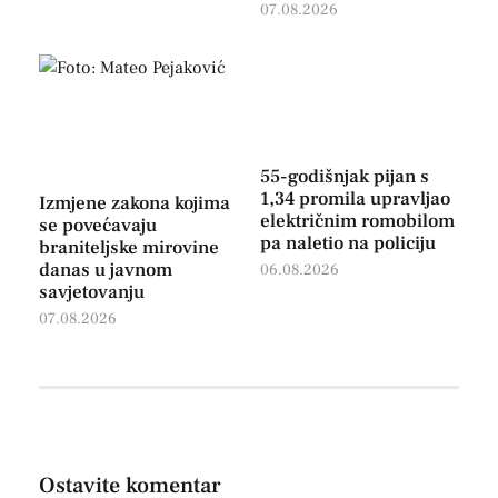
07.08.2026
55-godišnjak pijan s
1,34 promila upravljao
Izmjene zakona kojima
električnim romobilom
se povećavaju
pa naletio na policiju
braniteljske mirovine
danas u javnom
06.08.2026
savjetovanju
07.08.2026
Ostavite komentar