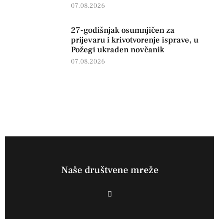
07.08.2026
27-godišnjak osumnjičen za
prijevaru i krivotvorenje isprave, u
Požegi ukraden novčanik
07.08.2026
Naše društvene mreže
F
a
c
e