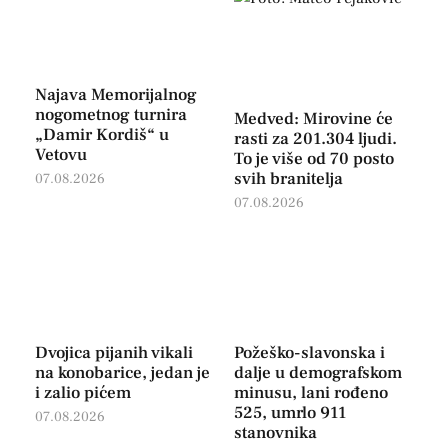
Najava Memorijalnog
nogometnog turnira
Medved: Mirovine će
„Damir Kordiš“ u
rasti za 201.304 ljudi.
Vetovu
To je više od 70 posto
svih branitelja
07.08.2026
07.08.2026
Dvojica pijanih vikali
Požeško-slavonska i
na konobarice, jedan je
dalje u demografskom
i zalio pićem
minusu, lani rođeno
525, umrlo 911
07.08.2026
stanovnika