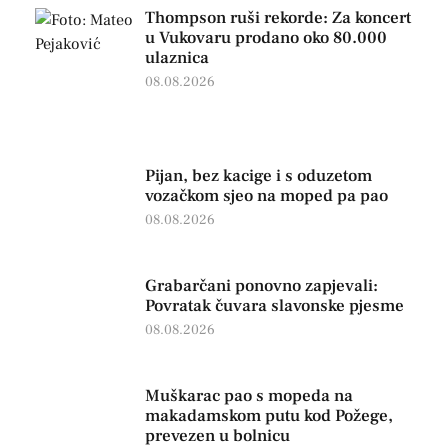
Thompson ruši rekorde: Za koncert
u Vukovaru prodano oko 80.000
ulaznica
08.08.2026
Pijan, bez kacige i s oduzetom
vozačkom sjeo na moped pa pao
08.08.2026
Grabarčani ponovno zapjevali:
Povratak čuvara slavonske pjesme
08.08.2026
Muškarac pao s mopeda na
makadamskom putu kod Požege,
prevezen u bolnicu