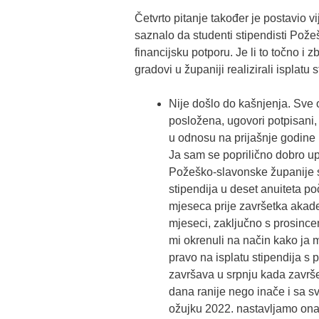
Četvrto pitanje također je postavio v
saznalo da studenti stipendisti Pože
financijsku potporu. Je li to točno i
gradovi u županiji realizirali isplatu 
Nije došlo do kašnjenja. Sve o
posložena, ugovori potpisani, 
u odnosu na prijašnje godine i
Ja sam se poprilično dobro up
Požeško-slavonske županije sk
stipendija u deset anuiteta p
mjeseca prije završetka akade
mjeseci, zaključno s prosince
mi okrenuli na način kako ja mi
pravo na isplatu stipendija s
završava u srpnju kada završe 
dana ranije nego inače i sa 
ožujku 2022. nastavljamo onako