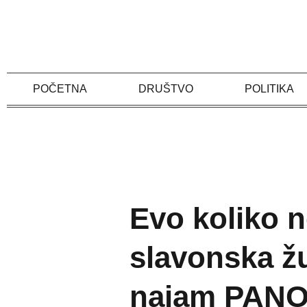
Skip
to
content
POČETNA
DRUŠTVO
POLITIKA
Evo koliko 
slavonska žu
najam PAN