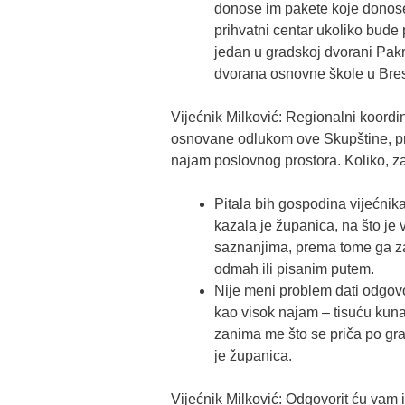
donose im pakete koje donose l
prihvatni centar ukoliko bud
jedan u gradskoj dvorani Pakr
dvorana osnovne škole u Bres
Vijećnik Milković: Regionalni koor
osnovane odlukom ove Skupštine, pr
najam poslovnog prostora. Koliko, zai
Pitala bih gospodina vijećnika
kazala je županica, na što je 
saznanjima, prema tome ga za
odmah ili pisanim putem.
Nije meni problem dati odgovo
kao visok najam – tisuću kuna
zanima me što se priča po grad
je županica.
Vijećnik Milković: Odgovorit ću vam i