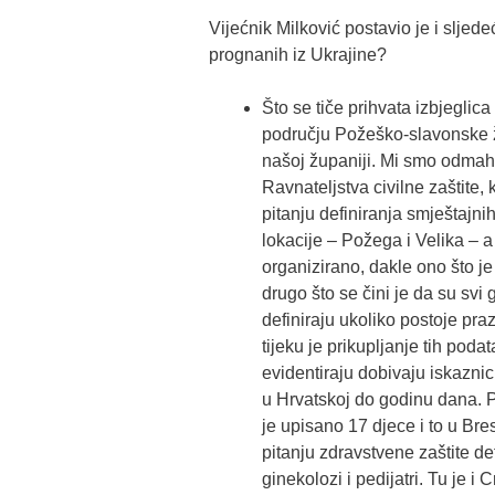
Vijećnik Milković postavio je i sljede
prognanih iz Ukrajine?
Što se tiče prihvata izbjeglica
području Požeško-slavonske 
našoj županiji. Mi smo odmah 
Ravnateljstva civilne zaštite,
pitanju definiranja smještajnih
lokacije – Požega i Velika – a
organizirano, dakle ono što j
drugo što se čini je da su svi
definiraju ukoliko postoje prazn
tijeku je prikupljanje tih poda
evidentiraju dobivaju iskazni
u Hrvatskoj do godinu dana. P
je upisano 17 djece i to u Bres
pitanju zdravstvene zaštite de
ginekolozi i pedijatri. Tu je i 