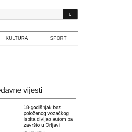
KULTURA
SPORT
davne vijesti
18-godišnjak bez
položenog vozačkog
ispita divljao autom pa
završio u Orljavi