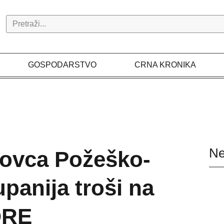
Search
GOSPODARSTVO
CRNA KRONIKA
Ne
novca Požeško-
panija troši na
ORE