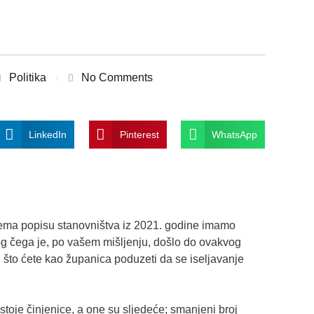
Politika
No Comments
LinkedIn
Pinterest
WhatsApp
rema popisu stanovništva iz 2021. godine imamo
g čega je, po vašem mišljenju, došlo do ovakvog
 što ćete kao županica poduzeti da se iseljavanje
toje činjenice, a one su sljedeće; smanjeni broj