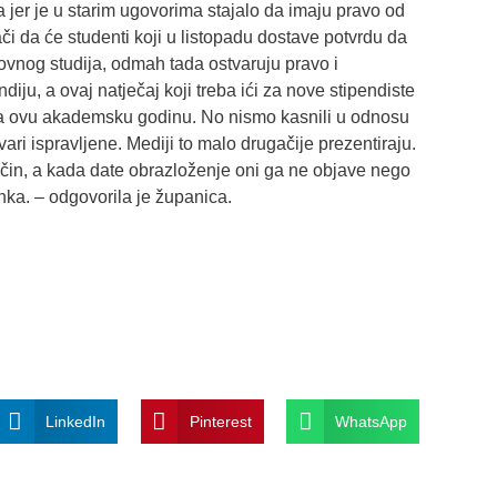
 jer je u starim ugovorima stajalo da imaju pravo od
či da će studenti koji u listopadu dostave potvrdu da
ovnog studija, odmah tada ostvaruju pravo i
ndiju, a ovaj natječaj koji treba ići za nove stipendiste
o za ovu akademsku godinu. No nismo kasnili u odnosu
vari ispravljene. Mediji to malo drugačije prezentiraju.
čin, a kada date obrazloženje oni ga ne objave nego
nka. – odgovorila je županica.
LinkedIn
Pinterest
WhatsApp