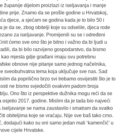
županije dijelom proizlazi iz iseljavanja i manje
ine prije. Znamo da se prošle godine u Hrvatskoj,
uća djece, a sjećam se godina kada je to bilo 50 i
 je da se, zbog obitelji koje su odselile, djeca rode
 vezano za iseljavanje. Promijenili su se i određeni
init ćemo sve ono što je bitno i važno da bi ljudi u
adili, da bi bilo razvijeno gospodarstvo, da bismo
ve kao mjesta gdje građani imaju svu potrebnu
rafske obnove nije pitanje samo jednog načelnika,
 je sveobuhvatna tema koja uključuje sve nas. Sad
lim da poprilično brzo svi trebamo osvijestiti što je to
nosti ne bismo svjedočili ovakvim padom broja
lju. Ono što iz perspektive dužnika mogu reći da se
 osjetio 2017. godine. Mislim da je tada bio najveći
a iseljavanje se nama zaustavilo i smatram da svatko
i obiteljima koje se vraćaju. Nije sve baš tako crno.
ć, dodajući kako su oni samo jedan mali ‘kamenčić’ u
ove cijele Hrvatske.