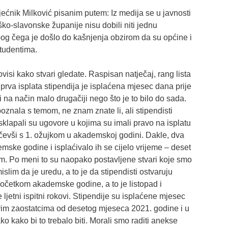
ijećnik Milković pisanim putem: Iz medija se u javnosti
ško-slavonske županije nisu dobili niti jednu
 zbog čega je došlo do kašnjenja obzirom da su općine i
studentima.
visi kako stvari gledate. Raspisan natječaj, rang lista
prva isplata stipendija je isplaćena mjesec dana prije
 na način malo drugačiji nego što je to bilo do sada.
oznala s temom, ne znam znate li, ali stipendisti
lapali su ugovore u kojima su imali pravo na isplatu
očevši s 1. ožujkom u akademskoj godini. Dakle, dva
mske godine i isplaćivalo ih se cijelo vrijeme – deset
m. Po meni to su naopako postavljene stvari koje smo
slim da je uredu, a to je da stipendisti ostvaruju
 početkom akademske godine, a to je listopad i
ljetni ispitni rokovi. Stipendije su isplaćene mjesec
svim zaostatcima od desetog mjeseca 2021. godine i u
 kako bi to trebalo biti. Morali smo raditi anekse