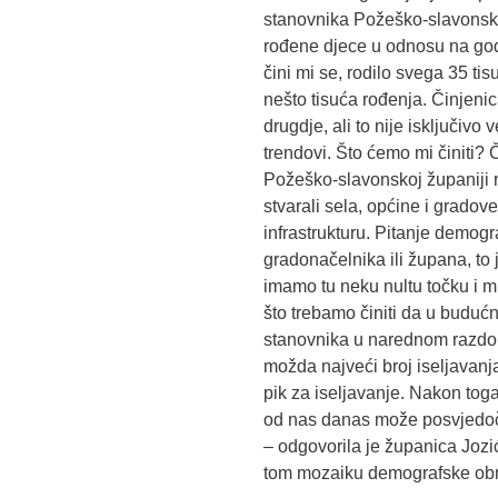
stanovnika Požeško-slavonske 
rođene djece u odnosu na god
čini mi se, rodilo svega 35 tis
nešto tisuća rođenja. Činjenica
drugdje, ali to nije isključivo
trendovi. Što ćemo mi činiti? Č
Požeško-slavonskoj županiji r
stvarali sela, općine i grado
infrastrukturu. Pitanje demog
gradonačelnika ili župana, to
imamo tu neku nultu točku i mis
što trebamo činiti da u buduć
stanovnika u narednom razdob
možda najveći broj iseljavanja
pik za iseljavanje. Nakon tog
od nas danas može posvjedočit
– odgovorila je županica Jozi
tom mozaiku demografske obn