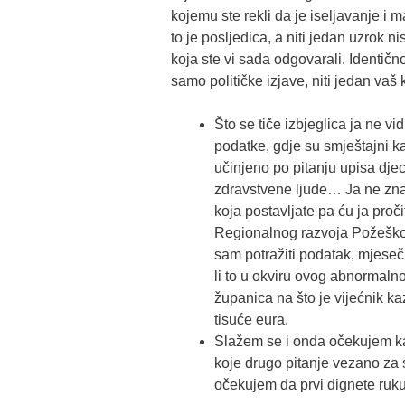
kojemu ste rekli da je iseljavanje i 
to je posljedica, a niti jedan uzrok 
koja ste vi sada odgovarali. Identičn
samo političke izjave, niti jedan vaš
Što se tiče izbjeglica ja ne vid
podatke, gdje su smještajni kap
učinjeno po pitanju upisa dje
zdravstvene ljude… Ja ne znam 
koja postavljate pa ću ja pročit
Regionalnog razvoja Požeško-s
sam potražiti podatak, mjesečn
li to u okviru ovog abnormalno 
županica na što je vijećnik kaza
tisuće eura.
Slažem se i onda očekujem kad
koje drugo pitanje vezano za 
očekujem da prvi dignete ruku 