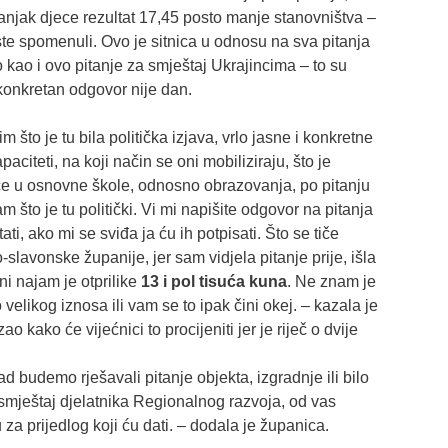
manjak djece rezultat 17,45 posto manje stanovništva –
niste spomenuli. Ovo je sitnica u odnosu na sva pitanja
o kao i ovo pitanje za smještaj Ukrajincima – to su
 konkretan odgovor nije dan.
im što je tu bila politička izjava, vrlo jasne i konkretne
aciteti, na koji način se oni mobiliziraju, što je
ce u osnovne škole, odnosno obrazovanja, po pitanju
što je tu politički. Vi mi napišite odgovor na pitanja
ati, ako mi se sviđa ja ću ih potpisati. Što se tiče
lavonske županije, jer sam vidjela pitanje prije, išla
i najam je otprilike
13 i pol tisuća kuna
. Ne znam je
velikog iznosa ili vam se to ipak čini okej. – kazala je
o kako će vijećnici to procijeniti jer je riječ o dvije
 budemo rješavali pitanje objekta, izgradnje ili bilo
smještaj djelatnika Regionalnog razvoja, od vas
za prijedlog koji ću dati. – dodala je županica.