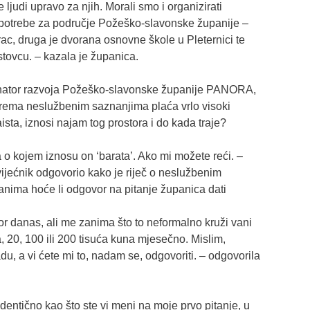
judi upravo za njih. Morali smo i organizirati
e potrebe za područje Požeško-slavonske županije –
ac, druga je dvorana osnovne škole u Pleternici te
tovcu. – kazala je županica.
dinator razvoja Požeško-slavonske županije PANORA,
ema neslužbenim saznanjima plaća vrlo visoki
sta, iznosi najam tog prostora i do kada traje?
 o kojem iznosu on ‘barata’. Ako mi možete reći. –
vijećnik odgovorio kako je riječ o neslužbenim
nima hoće li odgovor na pitanje županica dati
r danas, ali me zanima što to neformalno kruži vani
, 20, 100 ili 200 tisuća kuna mjesečno. Mislim,
u, a vi ćete mi to, nadam se, odgovoriti. – odgovorila
dentično kao što ste vi meni na moje prvo pitanje, u