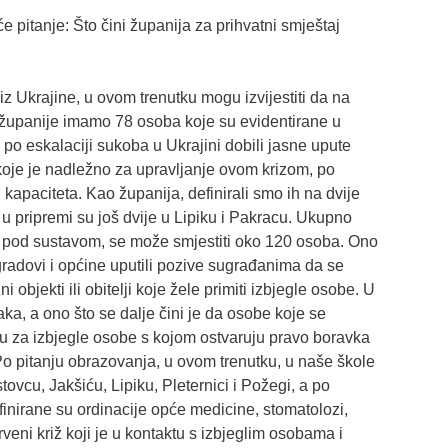
će pitanje: Što čini županija za prihvatni smještaj
 iz Ukrajine, u ovom trenutku mogu izvijestiti da na
županije imamo 78 osoba koje su evidentirane u
po eskalaciji sukoba u Ukrajini dobili jasne upute
 koje je nadležno za upravljanje ovom krizom, po
 kapaciteta. Kao županija, definirali smo ih na dvije
 u pripremi su još dvije u Lipiku i Pakracu. Ukupno
e pod sustavom, se može smjestiti oko 120 osoba. Ono
 gradovi i općine uputili pozive sugrađanima da se
i objekti ili obitelji koje žele primiti izbjegle osobe. U
taka, a ono što se dalje čini je da osobe koje se
cu za izbjegle osobe s kojom ostvaruju pravo boravka
o pitanju obrazovanja, u ovom trenutku, u naše škole
tovcu, Jakšiću, Lipiku, Pleternici i Požegi, a po
finirane su ordinacije opće medicine, stomatolozi,
Crveni križ koji je u kontaktu s izbjeglim osobama i