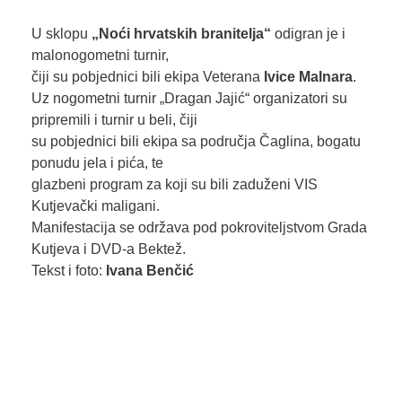
U sklopu
„Noći hrvatskih branitelja“
odigran je i
malonogometni turnir,
čiji su pobjednici bili ekipa Veterana
Ivice Malnara
.
Uz nogometni turnir „Dragan Jajić“ organizatori su
pripremili i turnir u beli, čiji
su pobjednici bili ekipa sa područja Čaglina, bogatu
ponudu jela i pića, te
glazbeni program za koji su bili zaduženi VIS
Kutjevački maligani.
Manifestacija se održava pod pokroviteljstvom Grada
Kutjeva i DVD-a Bektež.
Tekst i foto:
Ivana Benčić