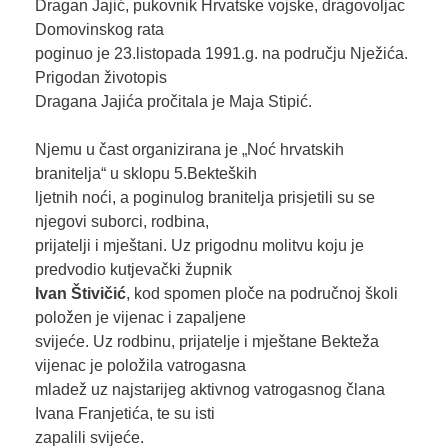
Dragan Jajić, pukovnik Hrvatske vojske, dragovoljac
Domovinskog rata
poginuo je 23.listopada 1991.g. na području Nježića.
Prigodan životopis
Dragana Jajića pročitala je Maja Stipić.
Njemu u čast organizirana je „Noć hrvatskih
branitelja“ u sklopu 5.Bekteških
ljetnih noći, a poginulog branitelja prisjetili su se
njegovi suborci, rodbina,
prijatelji i mještani. Uz prigodnu molitvu koju je
predvodio kutjevački župnik
Ivan Štivičić
, kod spomen ploče na područnoj školi
položen je vijenac i zapaljene
svijeće. Uz rodbinu, prijatelje i mještane Bekteža
vijenac je položila vatrogasna
mladež uz najstarijeg aktivnog vatrogasnog člana
Ivana Franjetića, te su isti
zapalili svijeće.