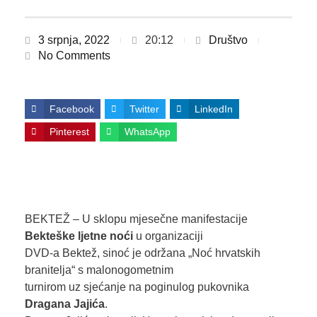
3 srpnja, 2022
20:12
Društvo
No Comments
Facebook
Twitter
LinkedIn
Pinterest
WhatsApp
BEKTEŽ – U sklopu mjesečne manifestacije
Bekteške ljetne noći
u organizaciji
DVD-a Bektež, sinoć je održana „Noć hrvatskih
branitelja“ s malonogometnim
turnirom uz sjećanje na poginulog pukovnika
Dragana Jajića
.