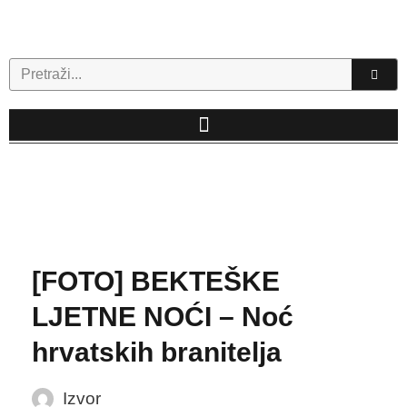
Skip
to
content
Search
[FOTO] BEKTEŠKE
LJETNE NOĆI – Noć
hrvatskih branitelja
Izvor