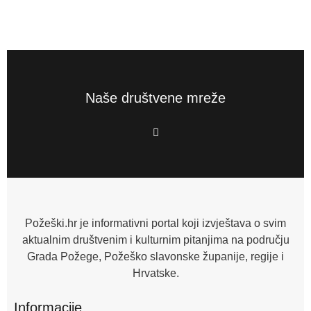
Naše društvene mreže
F
a
c
e
b
o
o
k
-
f
Požeški.hr je informativni portal koji izvještava o svim
aktualnim društvenim i kulturnim pitanjima na području
Grada Požege, Požeško slavonske županije, regije i
Hrvatske.
Informacije