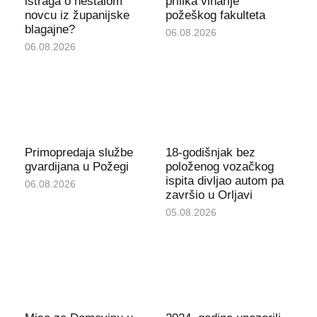
istraga o nestalom
prilika vinarije
novcu iz županijske
požeškog fakulteta
blagajne?
06.08.2026
06.08.2026
Primopredaja službe
18-godišnjak bez
gvardijana u Požegi
položenog vozačkog
ispita divljao autom pa
06.08.2026
završio u Orljavi
05.08.2026