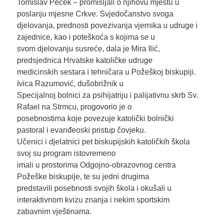
Tomislav Peček – promišljali o njihovu mjestu u
poslanju mjesne Crkve. Svjedočanstvo svoga
djelovanja, prednosti povezivanja vjernika u udruge i
zajednice, kao i poteškoća s kojima se u
svom djelovanju susreće, dala je Mira Ilić,
predsjednica Hrvatske katoličke udruge
medicinskih sestara i tehničara u Požeškoj biskupiji.
Ivica Razumović, dušobrižnik u
Specijalnoj bolnici za psihijatriju i palijativnu skrb Sv.
Rafael na Strmcu, progovorio je o
posebnostima koje povezuje katolički bolnički
pastoral i evanđeoski pristup čovjeku.
Učenici i djelatnici pet biskupijskih katoličkih škola
svoj su program istovremeno
imali u prostorima Odgojno-obrazovnog centra
Požeške biskupije, te su jedni drugima
predstavili posebnosti svojih škola i okušali u
interaktivnom kvizu znanja i nekim sportskim
zabavnim vještinama.