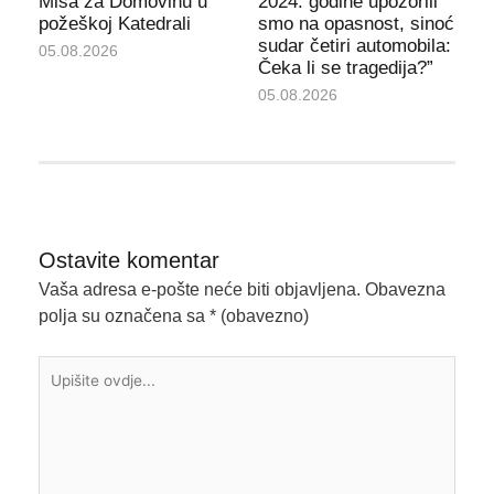
Misa za Domovinu u
2024. godine upozorili
požeškoj Katedrali
smo na opasnost, sinoć
sudar četiri automobila:
05.08.2026
Čeka li se tragedija?”
05.08.2026
Ostavite komentar
Vaša adresa e-pošte neće biti objavljena.
Obavezna
polja su označena sa
* (obavezno)
Upišite
ovdje...