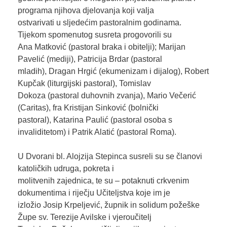
programa njihova djelovanja koji valja
ostvarivati u sljedećim pastoralnim godinama.
Tijekom spomenutog susreta progovorili su
Ana Matković (pastoral braka i obitelji); Marijan
Pavelić (mediji), Patricija Brdar (pastoral
mladih), Dragan Hrgić (ekumenizam i dijalog), Robert
Kupčak (liturgijski pastoral), Tomislav
Dokoza (pastoral duhovnih zvanja), Mario Večerić
(Caritas), fra Kristijan Sinković (bolnički
pastoral), Katarina Paulić (pastoral osoba s
invaliditetom) i Patrik Alatić (pastoral Roma).
U Dvorani bl. Alojzija Stepinca susreli su se članovi
katoličkih udruga, pokreta i
molitvenih zajednica, te su – potaknuti crkvenim
dokumentima i riječju Učiteljstva koje im je
izložio Josip Krpeljević, župnik in solidum požeške
Župe sv. Terezije Avilske i vjeroučitelj