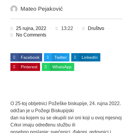
Mateo Pejaković
25 rujna, 2022
13:22
Društvo
No Comments
Facebook
Twitter
LinkedIn
Pinterest
WhatsApp
O 25-toj obljetnici Požeške biskupije, 24. rujna 2022.
održan je u Požegi Biskupijski
dan na kojem su se okupili svi oni koji u ovoj mjesnoj
Crkvi imaju određenu službu ili
posebno poslanje: svećenici, đakoni, redovnici i