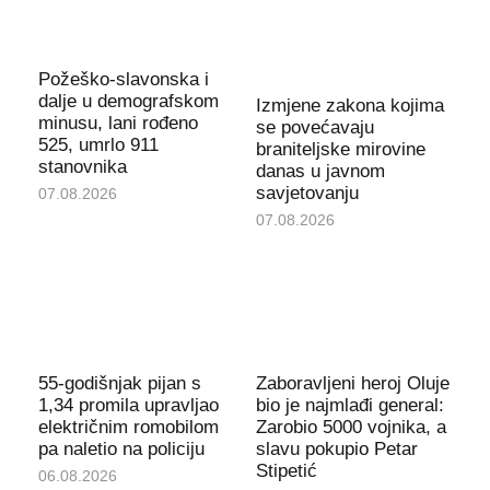
Požeško-slavonska i
dalje u demografskom
Izmjene zakona kojima
minusu, lani rođeno
se povećavaju
525, umrlo 911
braniteljske mirovine
stanovnika
danas u javnom
savjetovanju
07.08.2026
07.08.2026
55-godišnjak pijan s
Zaboravljeni heroj Oluje
1,34 promila upravljao
bio je najmlađi general:
električnim romobilom
Zarobio 5000 vojnika, a
pa naletio na policiju
slavu pokupio Petar
Stipetić
06.08.2026