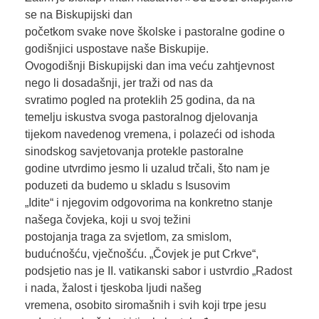
se na Biskupijski dan
početkom svake nove školske i pastoralne godine o
godišnjici uspostave naše Biskupije.
Ovogodišnji Biskupijski dan ima veću zahtjevnost
nego li dosadašnji, jer traži od nas da
svratimo pogled na proteklih 25 godina, da na
temelju iskustva svoga pastoralnog djelovanja
tijekom navedenog vremena, i polazeći od ishoda
sinodskog savjetovanja protekle pastoralne
godine utvrdimo jesmo li uzalud trčali, što nam je
poduzeti da budemo u skladu s Isusovim
„Idite“ i njegovim odgovorima na konkretno stanje
našega čovjeka, koji u svoj težini
postojanja traga za svjetlom, za smislom,
budućnošću, vječnošću. „Čovjek je put Crkve“,
podsjetio nas je II. vatikanski sabor i ustvrdio „Radost
i nada, žalost i tjeskoba ljudi našeg
vremena, osobito siromašnih i svih koji trpe jesu