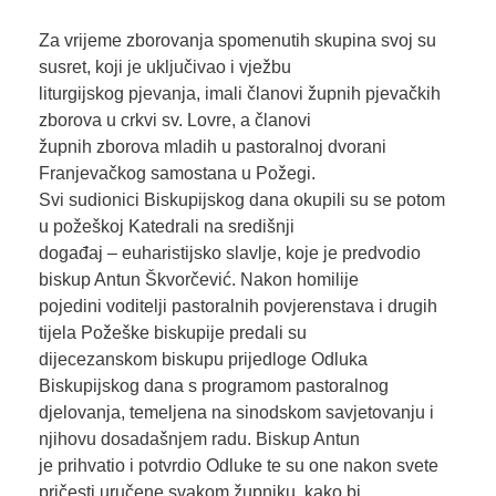
Za vrijeme zborovanja spomenutih skupina svoj su
susret, koji je uključivao i vježbu
liturgijskog pjevanja, imali članovi župnih pjevačkih
zborova u crkvi sv. Lovre, a članovi
župnih zborova mladih u pastoralnoj dvorani
Franjevačkog samostana u Požegi.
Svi sudionici Biskupijskog dana okupili su se potom
u požeškoj Katedrali na središnji
događaj – euharistijsko slavlje, koje je predvodio
biskup Antun Škvorčević. Nakon homilije
pojedini voditelji pastoralnih povjerenstava i drugih
tijela Požeške biskupije predali su
dijecezanskom biskupu prijedloge Odluka
Biskupijskog dana s programom pastoralnog
djelovanja, temeljena na sinodskom savjetovanju i
njihovu dosadašnjem radu. Biskup Antun
je prihvatio i potvrdio Odluke te su one nakon svete
pričesti uručene svakom župniku, kako bi