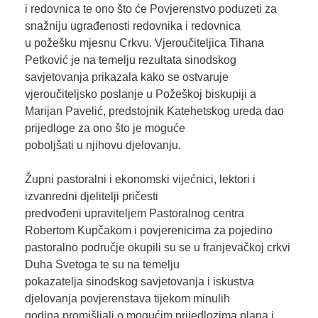
i redovnica te ono što će Povjerenstvo poduzeti za
snažniju ugrađenosti redovnika i redovnica
u požešku mjesnu Crkvu. Vjeroučiteljica Tihana
Petković je na temelju rezultata sinodskog
savjetovanja prikazala kako se ostvaruje
vjeroučiteljsko poslanje u Požeškoj biskupiji a
Marijan Pavelić, predstojnik Katehetskog ureda dao
prijedloge za ono što je moguće
poboljšati u njihovu djelovanju.
Župni pastoralni i ekonomski vijećnici, lektori i
izvanredni djelitelji pričesti
predvođeni upraviteljem Pastoralnog centra
Robertom Kupčakom i povjerenicima za pojedino
pastoralno područje okupili su se u franjevačkoj crkvi
Duha Svetoga te su na temelju
pokazatelja sinodskog savjetovanja i iskustva
djelovanja povjerenstava tijekom minulih
godina promišljali o mogućim prijedlozima plana i