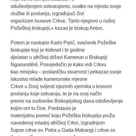
oduševljenjem ostvarujemo, svatko na mjestu svoje
službe ili poslanja, izgrađujući živi
organizam Isusove Crkve, Tijelo njegovo u našoj
Požeškoj biskupiji,« kazao je biskup Antun.
Potom je nastupio Karlo Prpić, svećenik Požeške
biskupije koji je trideset i tri godine
djelatan u afričkoj državi Kamerun u Biskupiji
Ngaoundéré. Posvjedočio je kako vidi Crkvu
kao misijsku – poslaničku stvarnost i prikazao svoje
iskustvo mlade kamerunske mjesne
Crkve u živoj svijesti njezinih vjernika o krsnom
poslanju koje ostvaruju, te je na svoj način
prenio na sudionike Biskupijskog dana oduševljenje
kojim oni to čine. Predstavio je
materijalnu pomoć koju Požeška biskupija pruža
navedenoj mladoj afričkoj Crkvi, izgradnjom
župne crkve sv. Petra u Gada-Mabangi i crkve sv.