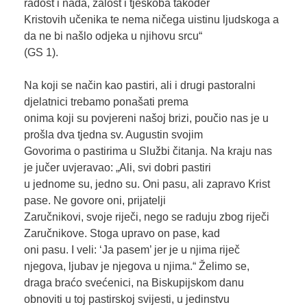
radost i nada, žalost i tjeskoba također
Kristovih učenika te nema ničega uistinu ljudskoga a
da ne bi našlo odjeka u njihovu srcu“
(GS 1).
Na koji se način kao pastiri, ali i drugi pastoralni
djelatnici trebamo ponašati prema
onima koji su povjereni našoj brizi, poučio nas je u
prošla dva tjedna sv. Augustin svojim
Govorima o pastirima u Službi čitanja. Na kraju nas
je jučer uvjeravao: „Ali, svi dobri pastiri
u jednome su, jedno su. Oni pasu, ali zapravo Krist
pase. Ne govore oni, prijatelji
Zaručnikovi, svoje riječi, nego se raduju zbog riječi
Zaručnikove. Stoga upravo on pase, kad
oni pasu. I veli: ‘Ja pasem’ jer je u njima riječ
njegova, ljubav je njegova u njima.“ Želimo se,
draga braćo svećenici, na Biskupijskom danu
obnoviti u toj pastirskoj svijesti, u jedinstvu