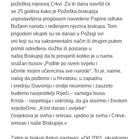
požeškoj mjesnoj Crkvi. Za tri dana navršit će
se 25 godina kako je Požeška biskupija
uspostavljena proglasom navedene Papine odluke
Božjem narodu i ređenjem njezina biskupa. Tom
prigodom okupili su se danas u Požegi svi
oni koji su na sakramentalni način ili drugim putem
primili određenu službu ili poslanje u
našoj Biskupiji da bi provjerili koliko je u nama
snažan Isusov „Pođite po svem svijetu i
učinite mojim učenicima sve narode“. To je, naime,
nalog da pođemo i u Hrvatsku, u zapadnu
i srednju Slavoniju i ondje neumorno i zauzeto
budemo navjestitelji Riječi – samoga Isusa
Krista – raspetoga i uskrslog, da ga slavimo i životom
svjedočimo. „Krist danas i uvijeke“
čovjekova je svrha i smisao, ujedno je svrha i Crkve,
smisao i naše Biskupije.«
Zatim je biskup Antun nastavio: »Od 2001. okupljamo