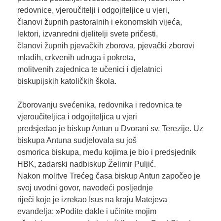
redovnice, vjeroučitelji i odgojiteljice u vjeri,
članovi župnih pastoralnih i ekonomskih vijeća,
lektori, izvanredni djelitelji svete pričesti,
članovi župnih pjevačkih zborova, pjevački zborovi
mladih, crkvenih udruga i pokreta,
molitvenih zajednica te učenici i djelatnici
biskupijskih katoličkih škola.
Zborovanju svećenika, redovnika i redovnica te
vjeroučiteljica i odgojiteljica u vjeri
predsjedao je biskup Antun u Dvorani sv. Terezije. Uz
biskupa Antuna sudjelovala su još
osmorica biskupa, među kojima je bio i predsjednik
HBK, zadarski nadbiskup Želimir Puljić.
Nakon molitve Trećeg časa biskup Antun započeo je
svoj uvodni govor, navodeći posljednje
riječi koje je izrekao Isus na kraju Matejeva
evanđelja: »Pođite dakle i učinite mojim