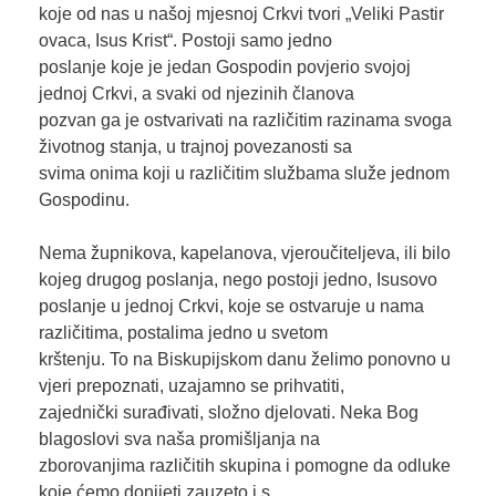
koje od nas u našoj mjesnoj Crkvi tvori „Veliki Pastir
ovaca, Isus Krist“. Postoji samo jedno
poslanje koje je jedan Gospodin povjerio svojoj
jednoj Crkvi, a svaki od njezinih članova
pozvan ga je ostvarivati na različitim razinama svoga
životnog stanja, u trajnoj povezanosti sa
svima onima koji u različitim službama služe jednom
Gospodinu.
Nema župnikova, kapelanova, vjeroučiteljeva, ili bilo
kojeg drugog poslanja, nego postoji jedno, Isusovo
poslanje u jednoj Crkvi, koje se ostvaruje u nama
različitima, postalima jedno u svetom
krštenju. To na Biskupijskom danu želimo ponovno u
vjeri prepoznati, uzajamno se prihvatiti,
zajednički surađivati, složno djelovati. Neka Bog
blagoslovi sva naša promišljanja na
zborovanjima različitih skupina i pomogne da odluke
koje ćemo donijeti zauzeto i s