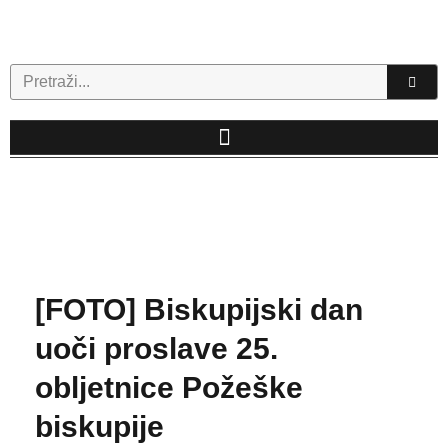
Skip
to
content
Search
[FOTO] Biskupijski dan
uoči proslave 25.
obljetnice Požeške
biskupije