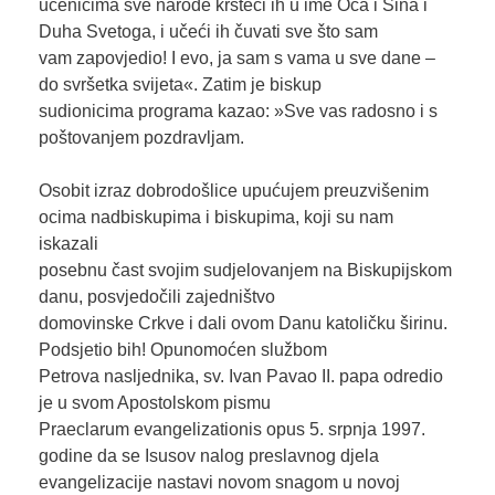
učenicima sve narode krsteći ih u ime Oca i Sina i
Duha Svetoga, i učeći ih čuvati sve što sam
vam zapovjedio! I evo, ja sam s vama u sve dane –
do svršetka svijeta«. Zatim je biskup
sudionicima programa kazao: »Sve vas radosno i s
poštovanjem pozdravljam.
Osobit izraz dobrodošlice upućujem preuzvišenim
ocima nadbiskupima i biskupima, koji su nam
iskazali
posebnu čast svojim sudjelovanjem na Biskupijskom
danu, posvjedočili zajedništvo
domovinske Crkve i dali ovom Danu katoličku širinu.
Podsjetio bih! Opunomoćen službom
Petrova nasljednika, sv. Ivan Pavao II. papa odredio
je u svom Apostolskom pismu
Praeclarum evangelizationis opus 5. srpnja 1997.
godine da se Isusov nalog preslavnog djela
evangelizacije nastavi novom snagom u novoj