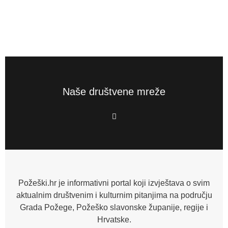
Naše društvene mreže
F
a
c
e
b
o
o
k
-
f
Požeški.hr je informativni portal koji izvještava o svim
aktualnim društvenim i kulturnim pitanjima na području
Grada Požege, Požeško slavonske županije, regije i
Hrvatske.