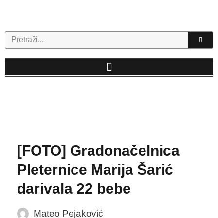
Skip
to
content
Search
[FOTO] Gradonačelnica
Pleternice Marija Šarić
darivala 22 bebe
Mateo Pejaković