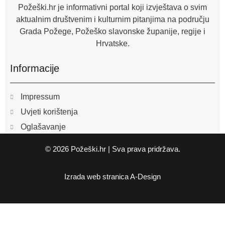
f
Požeški.hr je informativni portal koji izvještava o svim
aktualnim društvenim i kulturnim pitanjima na području
Grada Požege, Požeško slavonske županije, regije i
Hrvatske.
Informacije
Impressum
Uvjeti korištenja
Oglašavanje
© 2026 Požeški.hr | Sva prava pridržava.
Izrada web stranica
A-Design