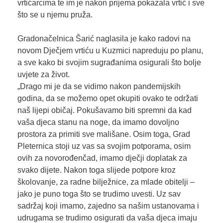
vrtićarcima te im je nakon prijema pokazala vrtić i sve
što se u njemu pruža.
Gradonačelnica Šarić naglasila je kako radovi na
novom Dječjem vrtiću u Kuzmici napreduju po planu,
a sve kako bi svojim sugrađanima osigurali što bolje
uvjete za život.
„Drago mi je da se vidimo nakon pandemijskih
godina, da se možemo opet okupiti ovako te održati
naš lijepi običaj. Pokušavamo biti spremni da kad
vaša djeca stanu na noge, da imamo dovoljno
prostora za primiti sve mališane. Osim toga, Grad
Pleternica stoji uz vas sa svojim potporama, osim
ovih za novorođenčad, imamo dječji doplatak za
svako dijete. Nakon toga slijede potpore kroz
školovanje, za radne bilježnice, za mlade obitelji –
jako je puno toga što se trudimo uvesti. Uz sav
sadržaj koji imamo, zajedno sa našim ustanovama i
udrugama se trudimo osigurati da vaša djeca imaju