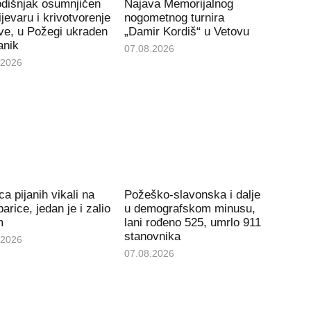
odišnjak osumnjičen
Najava Memorijalnog
ijevaru i krivotvorenje
nogometnog turnira
ve, u Požegi ukraden
„Damir Kordiš“ u Vetovu
anik
07.08.2026
.2026
ca pijanih vikali na
Požeško-slavonska i dalje
arice, jedan je i zalio
u demografskom minusu,
m
lani rođeno 525, umrlo 911
stanovnika
.2026
07.08.2026