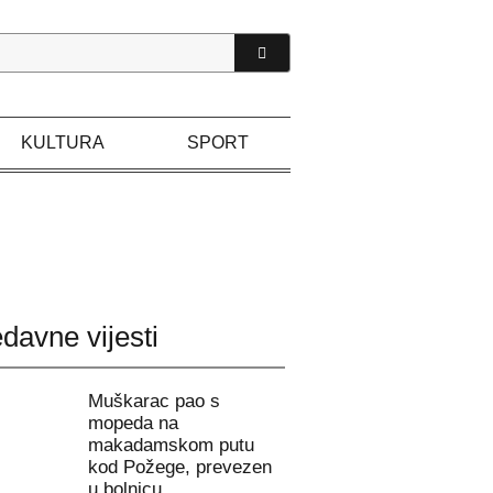
KULTURA
SPORT
davne vijesti
Muškarac pao s
mopeda na
makadamskom putu
kod Požege, prevezen
u bolnicu