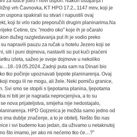
ni za iduće jutro i novi uspon. Nakon ustajanja i
ližnji vrh Čavnovka, KT HPO 17.2., 1147 mnv, koji je
n uspona spakirali su stvari i napustili ovaj
ekt, koji bi vrlo rado preporučili drugim planinarima.Na
 rijeke Cetine, tzv. ”modro oko” koje ih je očaralo
akon dužeg razgledavanja put ih je vodio preko
su napravili pauzu za ručak u hotelu Jezero koji se
, siti i puni dojmova, nastavili su put kući praćeni
etku izleta, sažeo je svoje dojmove u nekoliko
u…18.-19.05.2024..Zadnji puta sam na Dinari bio
o tko počinje upoznavati ljepote planinarenja. Ovaj
koji mogu ili ne mogu, ali žele. Neki pomiču granice,
n. Svi smo se stopili s ljepotama planina, ljepotama
a ni biti jer je nagrada neprocjenjiva, a to su
 se nova prijateljstva, smijeha nije nedostajalo,
 planinarenja. HPD Gojzerica je možda samo jedno od
s ima dublje značenje, a to je obitelj. Nešto što nas
ce i svi budemo kao jedan, da uživamo u netaknutoj
ono što imamo, jer ako mi nećemo tko će…?”