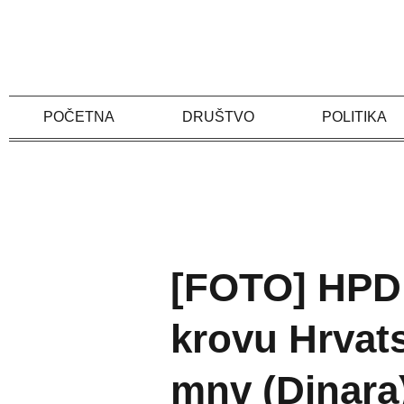
Skip
to
content
POČETNA
DRUŠTVO
POLITIKA
[FOTO] HPD 
krovu Hrvats
mnv (Dinara