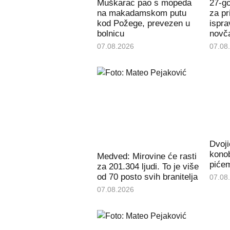
Muškarac pao s mopeda
27-g
na makadamskom putu
za pr
kod Požege, prevezen u
ispra
bolnicu
novč
07.08.2026
07.08
Dvoji
konob
Medved: Mirovine će rasti
piće
za 201.304 ljudi. To je više
od 70 posto svih branitelja
07.08
07.08.2026