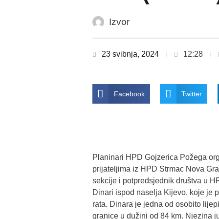
Izvor
23 svibnja, 2024
12:28
Facebook
Twitter
Planinari HPD Gojzerica Požega orga
prijateljima iz HPD Strmac Nova Gradi
sekcije i potpredsjednik društva u 
Dinari ispod naselja Kijevo, koje je
rata. Dinara je jedna od osobito lij
granice u dužini od 84 km. Njezina j