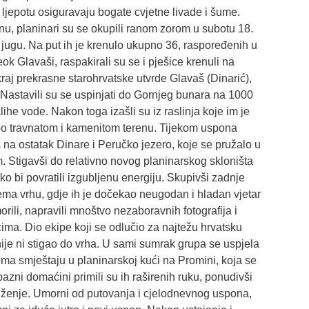
oj ljepotu osiguravaju bogate cvjetne livade i šume.
inu, planinari su se okupili ranom zorom u subotu 18.
 jugu. Na put ih je krenulo ukupno 36, raspoređenih u
eok Glavaši, raspakirali su se i pješice krenuli na
kraj prekrasne starohrvatske utvrde Glavaš (Dinarić),
 Nastavili su se uspinjati do Gornjeg bunara na 1000
lihe vode. Nakon toga izašli su iz raslinja koje im je
li po travnatom i kamenitom terenu. Tijekom uspona
a na ostatak Dinare i Peručko jezero, koje se pružalo u
 Stigavši do relativno novog planinarskog skloništa
o bi povratili izgubljenu energiju. Skupivši zadnje
ema vrhu, gdje ih je dočekao neugodan i hladan vjetar
orili, napravili mnoštvo nezaboravnih fotografija i
cima. Dio ekipe koji se odlučio za najtežu hrvatsku
a nije ni stigao do vrha. U sami sumrak grupa se uspjela
prema smještaju u planinarskoj kući na Promini, koja se
azni domaćini primili su ih raširenih ruku, ponudivši
eženje. Umorni od putovanja i cjelodnevnog uspona,