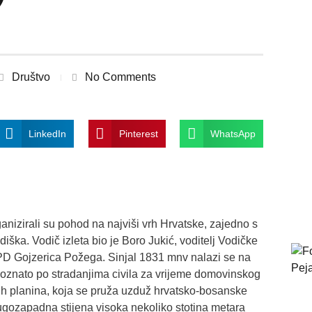
Društvo
No Comments
LinkedIn
Pinterest
WhatsApp
nizirali su pohod na najviši vrh Hrvatske, zajedno s
ška. Vodič izleta bio je Boro Jukić, voditelj Vodičke
HPD Gojzerica Požega. Sinjal 1831 mnv nalazi se na
 poznato po stradanjima civila za vrijeme domovinskog
epih planina, koja se pruža uzduž hrvatsko-bosanske
ugozapadna stijena visoka nekoliko stotina metara