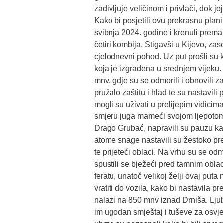
zadivljuje veličinom i privlači, dok j
Kako bi posjetili ovu prekrasnu plan
svibnja 2024. godine i krenuli prema
četiri kombija. Stigavši u Kijevo, zas
cjelodnevni pohod. Uz put prošli su 
koja je izgrađena u srednjem vijeku.
mnv, gdje su se odmorili i obnovili za
pružalo zaštitu i hlad te su nastavi
mogli su uživati u prelijepim vidicim
smjeru juga mameći svojom ljepotom.
Drago Grubać, napravili su pauzu kak
atome snage nastavili su žestoko pr
te prijeteći oblaci. Na vrhu su se odm
spustili se bježeći pred tamnim obla
feratu, unatoč velikoj želji ovaj put
vratiti do vozila, kako bi nastavila 
nalazi na 850 mnv iznad Drniša. Ljub
im ugodan smještaj i tuševe za osvj