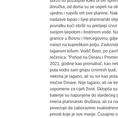
ubrzo su pozaspali kako bi bili sprem
doručka, od doma su se uspeli na ob
ujedno i najviši vrh ove planine. Nako
nadasve topao i lijep planinarski obj
povratku kući obišli su prelijepi izvor
svojom ljepotom i bistrinom vode. N
granice u Bosnu i Hercegovinu, gdje 
nalazi na kupreškom polju. Zadovoljni
laganom kišom. Vodič Boro, po završ
rečenica: ”Pohod na Dinaru i Promin
2021. godine kao promatrač, kao netk
puta vodio sam grupu iznimnih ljudi, 
nekima je lagano, ali su svi kao jeda
moćne Dinare. Nije lagano, ali ne treb
uspomene za cijeli život. Sklopila su
baterije su napunjene do sljedećeg
imena planinarski društava, ali za na
povezuje da zaboravimo svakodnevni
prirodi koje je sve manje. Čuvajmo 